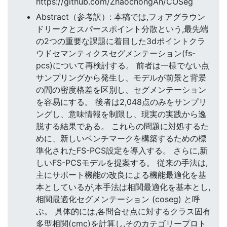
https://github.com/ZhaochongAn/COSeg
Abstract（参考訳）: 本稿では,フォアグラウン
ドリークとスパースポイント分散という,最先端
の2つの重要な課題に着目した3dポイントクラ
ウドセマンティクスセグメンテーション(fs-
pcs)について再検討する。 前者は一様でない点
サンプリングから発生し、モデルが前景と背景
の間の密度格差を区別し、セグメンテーション
を容易にする。 後者は2,048点のみをサンプリ
ングし、意味情報を制限し、現実の実践から逸
脱する結果である。 これらの問題に対処するた
めに、新しいベンチマークを構築するための標
準化されたFS-PCS設定を導入する。 さらに,新
しいFS-PCSモデルを提案する。 従来の手法は,
主にサポート機能の改良による機能最適化を基
本としているが,本手法は相関最適化を基本とし,
相関最適化セグメンテーション (coseg) と呼
ぶ。 具体的には,各問合せ点に対するクラス固有
多型相関(cmc)を計算し,そのカテゴリープロト