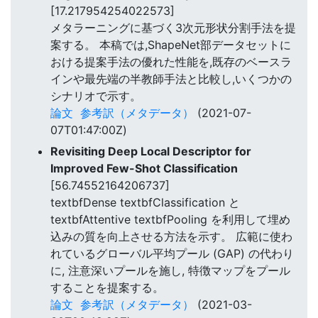
[17.217954254022573]
メタラーニングに基づく3次元形状分割手法を提
案する。 本稿では,ShapeNet部データセットに
おける提案手法の優れた性能を,既存のベースラ
インや最先端の半教師手法と比較し,いくつかの
シナリオで示す。
論文
参考訳（メタデータ）
(2021-07-
07T01:47:00Z)
Revisiting Deep Local Descriptor for
Improved Few-Shot Classification
[56.74552164206737]
textbfDense textbfClassification と
textbfAttentive textbfPooling を利用して埋め
込みの質を向上させる方法を示す。 広範に使わ
れているグローバル平均プール (GAP) の代わり
に, 注意深いプールを施し, 特徴マップをプール
することを提案する。
論文
参考訳（メタデータ）
(2021-03-