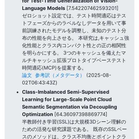
for Test-Time Generalization of Vision-
Language Models
[7.542207462593201]
ゼロショット設定では、テスト時間適応はテス
トフェーズからのラベルなしデータを用いて事
前訓練されたモデルを調整し、未知のテスト分
布の性能を向上させる。 本研究は,キャッシュ強
化性能とクラス内コンパクト性との正の相関性
を明らかにする。 3つのキャッシュを備えたマ
ルチキャッシュ拡張プロトタイプベーステスト
時間適応(MCP)を提案する。
論文
参考訳（メタデータ）
(2025-08-
02T06:43:43Z)
Class-Imbalanced Semi-Supervised
Learning for Large-Scale Point Cloud
Semantic Segmentation via Decoupling
Optimization
[64.36097398869774]
半教師付き学習(SSL)は大規模3Dシーン理解の
ための活発な研究課題である。 既存のSSLベー
スのメソッドは、クラス不均衡とポイントクラ