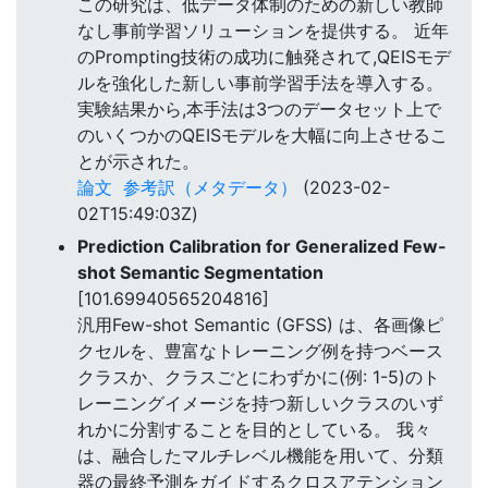
この研究は、低データ体制のための新しい教師
なし事前学習ソリューションを提供する。 近年
のPrompting技術の成功に触発されて,QEISモデ
ルを強化した新しい事前学習手法を導入する。
実験結果から,本手法は3つのデータセット上で
のいくつかのQEISモデルを大幅に向上させるこ
とが示された。
論文
参考訳（メタデータ）
(2023-02-
02T15:49:03Z)
Prediction Calibration for Generalized Few-
shot Semantic Segmentation
[101.69940565204816]
汎用Few-shot Semantic (GFSS) は、各画像ピ
クセルを、豊富なトレーニング例を持つベース
クラスか、クラスごとにわずかに(例: 1-5)のト
レーニングイメージを持つ新しいクラスのいず
れかに分割することを目的としている。 我々
は、融合したマルチレベル機能を用いて、分類
器の最終予測をガイドするクロスアテンション