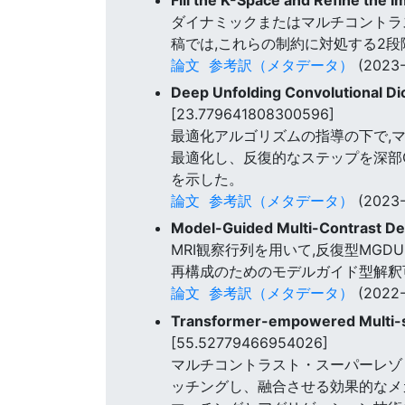
ダイナミックまたはマルチコントラス
稿では,これらの制約に対処する2段
論文
参考訳（メタデータ）
(2023-
Deep Unfolding Convolutional Di
[23.779641808300596]
最適化アルゴリズムの指導の下で,マ
最適化し、反復的なステップを深部CD
を示した。
論文
参考訳（メタデータ）
(2023-
Model-Guided Multi-Contrast De
MRI観察行列を用いて,反復型MG
再構成のためのモデルガイド型解釈可能なDe
論文
参考訳（メタデータ）
(2022-
Transformer-empowered Multi-sc
[55.52779466954026]
マルチコントラスト・スーパーレゾリ
ッチングし、融合させる効果的なメ