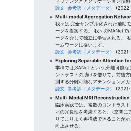
マッチングとアグリゲーション技術
論文
参考訳（メタデータ）
(2022-
Multi-modal Aggregation Networ
我々は,完全サンプル化された補助モ
ークを提案する。 我々のMANet
ークを介して独立に学習される。 私
ームワークに従います。
論文
参考訳（メタデータ）
(2021-
Exploring Separable Attention f
本稿では,SANet という,分離可
ントラストの助けを借りて、前後方
測する分離可能なアテンションメカ
論文
参考訳（メタデータ）
(2021-
Multi-Modal MRI Reconstruction 
臨床実践では、複数のコントラスト
ィの冗長性を考慮すると、k空間に
りてよりよく再構成できることが示
向上させる。