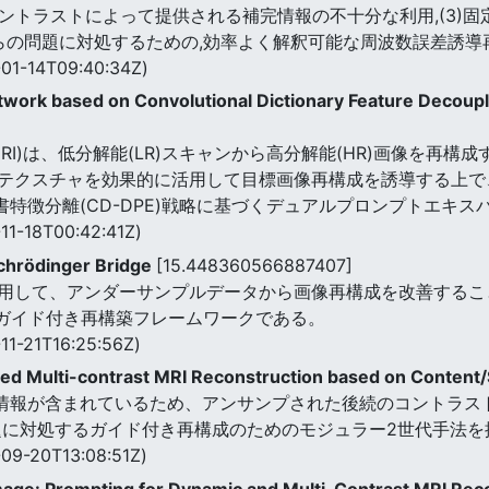
参照コントラストによって提供される補完情報の不十分な利用,(3
れらの問題に対処するための,効率よく解釈可能な周波数誤差誘
01-14T09:40:34Z)
ork based on Convolutional Dictionary Feature Decoupli
]
I)は、低分解能(LR)スキャンから高分解能(HR)画像を再構
テクスチャを効果的に活用して目標画像再構成を誘導する上で
書特徴分離(CD-DPE)戦略に基づくデュアルプロンプトエキ
11-18T00:42:41Z)
Schrödinger Bridge
[15.448360566887407]
、アンダーサンプルデータから画像再構成を改善することができる。 $
SB)に基づくガイド付き再構築フレームワークである。
11-21T16:25:56Z)
ed Multi-contrast MRI Reconstruction based on Content
な情報が含まれているため、アンサンプされた後続のコントラス
題に対処するガイド付き再構成のためのモジュラー2世代手法を
09-20T13:08:51Z)
 Image: Prompting for Dynamic and Multi-Contrast MRI Re