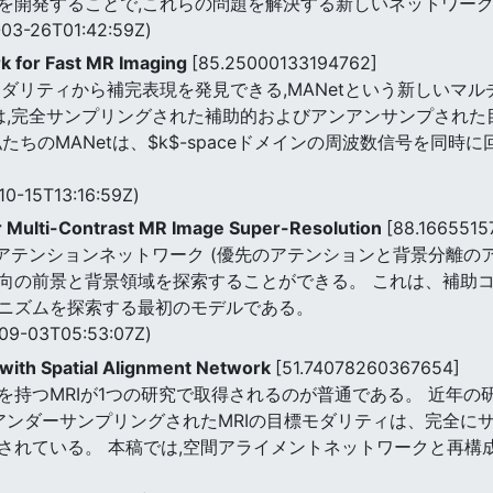
を開発することで,これらの問題を解決する新しいネットワー
03-26T01:42:59Z)
k for Fast MR Imaging
[85.25000133194762]
ダリティから補完表現を発見できる,MANetという新しいマ
では,完全サンプリングされた補助的およびアンアンサンプされ
たちのMANetは、$k$-spaceドメインの周波数信号を同
10-15T13:16:59Z)
or Multi-Contrast MR Image Super-Resolution
[88.1665515
能なアテンションネットワーク (優先のアテンションと背景分離の
向の前景と背景領域を探索することができる。 これは、補助
ニズムを探索する最初のモデルである。
09-03T05:53:07Z)
with Spatial Alignment Network
[51.74078260367654]
を持つMRIが1つの研究で取得されるのが普通である。 近年
アンダーサンプリングされたMRIの目標モダリティは、完全に
されている。 本稿では,空間アライメントネットワークと再構