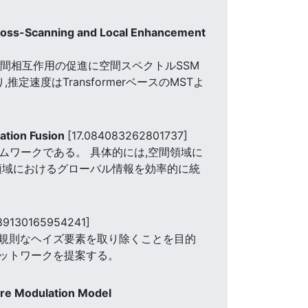
cross-Scanning and Local Enhancement
ル間相互作用の促進に空間スペクトルSSM
速度はTransformerベースのMSTよ
ation Fusion
[17.084083262801737]
ームワークである。 具体的には,空間領域に
、フーリエ領域におけるグローバル情報を効率的に統
.89130165954241]
不規則なヘイズ要素を取り除くことを目的
ネットワークを提案する。
re Modulation Model