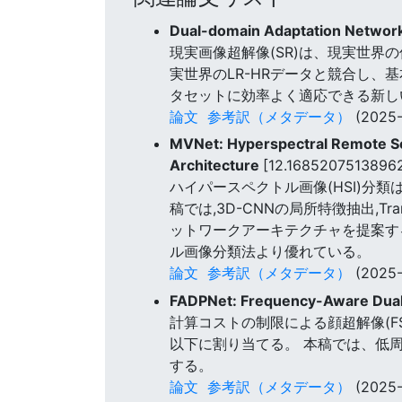
Dual-domain Adaptation Networks
現実画像超解像(SR)は、現実世界
実世界のLR-HRデータと競合し、
タセットに効率よく適応できる新し
論文
参考訳（メタデータ）
(2025-
MVNet: Hyperspectral Remote Se
Architecture
[12.1685207513896
ハイパースペクトル画像(HSI)分
稿では,3D-CNNの局所特徴抽出,T
ットワークアーキテクチャを提案する
ル画像分類法より優れている。
論文
参考訳（メタデータ）
(2025-
FADPNet: Frequency-Aware Dual
計算コストの制限による顔超解像(
以下に割り当てる。 本稿では、低周
する。
論文
参考訳（メタデータ）
(2025-