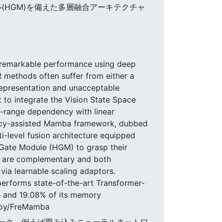
ル(HGM)を備えた多層融合アーキテクチャ
d remarkable performance using deep
 methods often suffer from either a
 representation and unacceptable
t to integrate the Vision State Space
g-range dependency with linear
ency-assisted Mamba framework, dubbed
ti-level fusion architecture equipped
Gate Module (HGM) to grasp their
es are complementary and both
 via learnable scaling adaptors.
rforms state-of-the-art Transformer-
% and 19.08% of its memory
-boy/FreMamba
ットワーク、例えば畳み込みニューラルネットワ