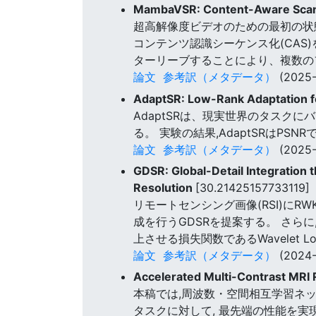
MambaVSR: Content-Aware Scann
超高解像度ビデオのための最初の状態空
コンテンツ認識シーケンス化(CAS
ターリーブすることにより、複数の
論文
参考訳（メタデータ）
(2025-
AdaptSR: Low-Rank Adaptation fo
AdaptSRは、現実世界のタスク
る。 実験の結果,AdaptSRはPS
論文
参考訳（メタデータ）
(2025-
GDSR: Global-Detail Integration
Resolution
[30.21425157733119]
リモートセンシング画像(RSI)にRWKV
成を行うGDSRを提案する。 さら
上させる損失関数であるWavelet L
論文
参考訳（メタデータ）
(2024-
Accelerated Multi-Contrast MRI 
本稿では,周波数・空間相互学習ネット
タスクに対して, 最先端の性能を実