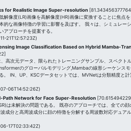
 for Realistic Image Super-resolution
[81.343456377764
の低解像度(LR)画像を高解像度(HR)画像に変換することに焦
基本的な画像特徴の学習に影響を及ぼす。 我々は、シミュレー
いアプローチを提案する。
11-21T12:57:23Z)
nsing Image Classification Based on Hybrid Mamba-Tra
22]
類は、高次元データ、限られたトレーニングサンプル、スペクト
ransformerのグローバルモデリング,Mambaの線形シーケン
。 IN、UP、KSCデータセットでは、MVNetは分類精度
07-06T14:52:26Z)
-Path Network for Face Super-Resolution
[70.615494229
FSR)は未解決の問題である。 既存のアプローチでは、全ての
波成分と高周波成分に顔の特徴を分解する周波数対応デュアルパ
06-17T02:33:42Z)