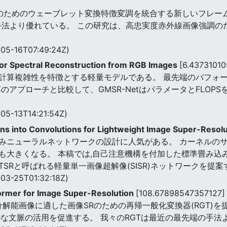
応のためのウェーブレット変換特徴変調を統合する新しいフレームワー
手法より優れている。 この研究は、高忠実度赤外線画像強調の
05-16T07:49:24Z)
r Spectral Reconstruction from RGB Images
[6.4373101
線形計算複雑性を特徴とする軽量モデルである。 最先端のパフ
アプローチと比較して、GMSR-NetはパラメータとFLOPS
05-13T14:21:54Z)
ns into Convolutions for Lightweight Image Super-Resol
みニューラルネットワークの設計に人気がある。 カーネルの
も大きくなる。 本稿では,自己注意機構を付加した標準畳み込
TSRと呼ばれる軽量単一画像超解像(SISR)ネットワークを提案
03-25T01:32:18Z)
former for Image Super-Resolution
[108.67898547357127]
解能画像に適した画像SRのための再帰一般化変換器(RGT)を提
ルな文脈の活用を促進する。 我々のRGTは最近の最先端の手