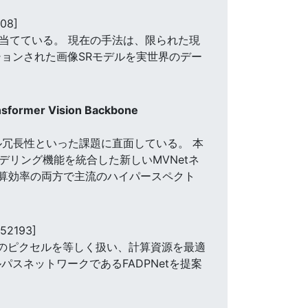
08]
点を当てている。 現在の手法は、限られた現
ションされた画像SRモデルを実世界のデー
nsformer Vision Backbone
ル冗長性といった課題に直面している。 本
スモデリング機能を統合した新しいMVNetネ
と計算効率の両方で主流のハイパースペクト
52193]
顔のピクセルを等しく扱い、計算資源を最適
スネットワークであるFADPNetを提案