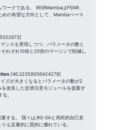
クである。 IRSRMambaはPSNR、
ための有望な方向として、Mambaベース
05552873]
ォーマンスを実現しつつ、パラメータの数と
をそれぞれ10倍と20倍のマージンで削減し
ution
[46.32359056424278]
サイズが大きくなるとパラメータの数が2
みを改良した近傍注意モジュールを提案す
する。
案する。 我々は,RG-SAと局所的自己意
法よりも定量的に質的に優れている。