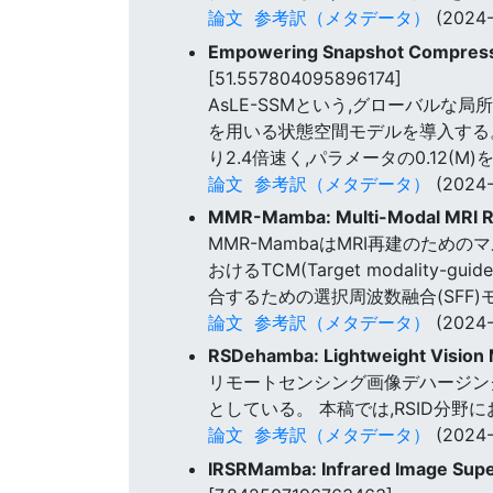
論文
参考訳（メタデータ）
(2024-
Empowering Snapshot Compressiv
[51.557804095896174]
AsLE-SSMという,グローバル
を用いる状態空間モデルを導入する。 実
り2.4倍速く,パラメータの0.12(
論文
参考訳（メタデータ）
(2024-
MMR-Mamba: Multi-Modal MRI Re
MMR-MambaはMRI再建のた
おけるTCM(Target modalit
合するための選択周波数融合(SFF
論文
参考訳（メタデータ）
(2024-
RSDehamba: Lightweight Vision 
リモートセンシング画像デハージン
としている。 本稿では,RSID分
論文
参考訳（メタデータ）
(2024-
IRSRMamba: Infrared Image Supe