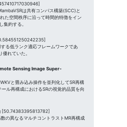
.457410717030946]
mbaVSRは共有コンパス構築(SCC)と
習された空間秩序に沿って時間的特徴をイン
し集約する。
0.584551250242235]
利用する低ランク適応フレームワークであ
法より優れていた。
Remote Sensing Image Super-
本稿では,RWKVと畳み込み操作を並列化してSR再構
テール再構成におけるSRの視覚的品質を向
g
[50.74383395813782]
速度係数の異なるマルチコントラストMR再構成