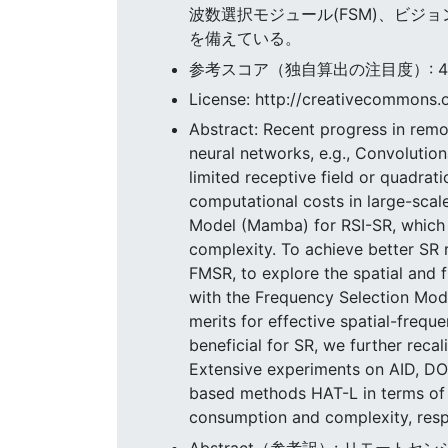
波数選択モジュール(FSM)、ビジ
を備えている。
参考スコア（独自算出の注目度）: 49.9
License: http://creativecommons.o
Abstract: Recent progress in remo
neural networks, e.g., Convolutio
limited receptive field or quadra
computational costs in large-scale
Model (Mamba) for RSI-SR, which s
complexity. To achieve better S
FMSR, to explore the spatial and f
with the Frequency Selection Mod
merits for effective spatial-freq
beneficial for SR, we further recal
Extensive experiments on AID, D
based methods HAT-L in terms of
consumption and complexity, resp
Abstract（参考訳）: リモー