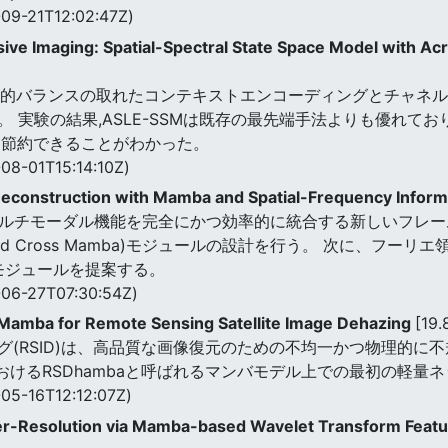
09-21T12:02:47Z)
e Imaging: Spatial-Spectral State Space Model with A
な局所的バランスの取れたコンテキストエンコーディングとチャネ
験の結果,ASLE-SSMは既存の最先端手法よりも優れており,推定
M)を節約できることがわかった。
08-01T15:14:10Z)
construction with Mamba and Spatial-Frequency Inform
めのマルチモーダル機能を完全にかつ効率的に統合する新しいフレ
y-guided Cross Mamba)モジュールの設計を行う。 次に
)モジュールを提案する。
06-27T07:30:54Z)
Mamba for Remote Sensing Satellite Image Dehazing
[19
グ(RSID)は、高品質な画像復元のための不均一かつ物理的に
野におけるRSDhambaと呼ばれるマンバモデル上での最初の軽量
05-16T12:12:07Z)
r-Resolution via Mamba-based Wavelet Transform Featu