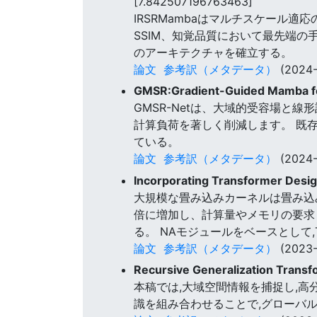
[7.842507196763463]
IRSRMambaはマルチスケール適
SSIM、知覚品質において最先端の
のアーキテクチャを確立する。
論文
参考訳（メタデータ）
(2024-
GMSR:Gradient-Guided Mamba fo
GMSR-Netは、大域的受容場と
計算負荷を著しく削減します。 既存の
ている。
論文
参考訳（メタデータ）
(2024-
Incorporating Transformer Desig
大規模な畳み込みカーネルは畳み込
倍に増加し、計算量やメモリの要求
る。 NAモジュールをベースとして,
論文
参考訳（メタデータ）
(2023-
Recursive Generalization Trans
本稿では,大域空間情報を捕捉し,高分
識を組み合わせることで,グローバ