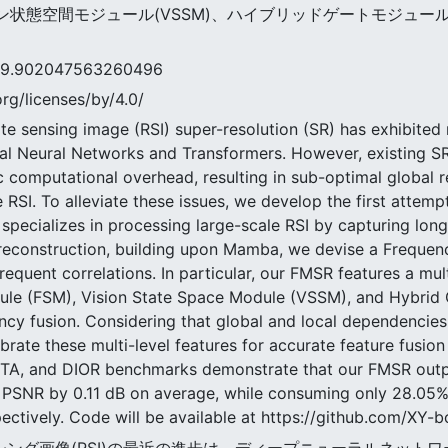
ョン状態空間モジュール(VSSM)、ハイブリッドゲートモジュー
02047563260496
rg/licenses/by/4.0/
te sensing image (RSI) super-resolution (SR) has exhibite
nal Neural Networks and Transformers. However, existing SR
tic computational overhead, resulting in sub-optimal global
 RSI. To alleviate these issues, we develop the first attemp
pecializes in processing large-scale RSI by capturing lon
R reconstruction, building upon Mamba, we devise a Frequ
requent correlations. In particular, our FMSR features a mul
ule (FSM), Vision State Space Module (VSSM), and Hybrid 
uency fusion. Considering that global and local dependenci
ibrate these multi-level features for accurate feature fusion
OTA, and DIOR benchmarks demonstrate that our FMSR outpe
 PSNR by 0.11 dB on average, while consuming only 28.05
ectively. Code will be available at https://github.com/XY
トセンシング画像(RSI)の最近の進歩は、ディープニューラルネ