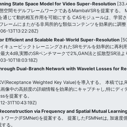
ing State Space Model for Video Super-Resolution
[33
間モデルフレームワークであるMambaVSRを提案する。 Ma
)を通じて動的相互作用を可能にする CASモジュールは、学
フレームにまたがる非局所的な類似コンテンツを効果的に調整
06-13T13:22:28Z)
r Efficient and Scalable Real-World Super-Resolution
[5
にバイキュービックトレーニングされたSRモデルを効率的に再
NRで最大4dB,実際のSRベンチマークで2%,GAN法と拡散型SR
03-10T18:03:18Z)
 through Dual-Branch Network with Wavelet Losses for 
(Receptance Weighted Key Value)を導入する。 
に,画像中の高頻度の詳細情報を効果的にキャプチャし,特にディ
ossを提案する。
12-31T10:43:19Z)
Reconstruction via Frequency and Spatial Mutual Learnin
ワーク(FSMNet)を提案する。 提案したFSMNetは, 加
現する。