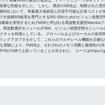
顕著な性能を示した。 しかし、既存のSR法は、制限された受
模RSIにおいて、準最適大域表現と許容不可能な計算コストが
規模RSI処理を専門とするRSI-SRのためのビジョン状態空間
再構築を実現するため,FMSRと呼ばれる周波数支援型Mamba
は、周波数選択モジュール(FSM)、ビジョン状態空間モジュール
テクチャを特徴としている。 グローバルおよびローカルの依存
リングアダプタを介して、これらのマルチレベル機能を正確な機
模な実験により、FMSRは、それぞれのメモリ消費と複雑性の28.
.11dBで上回っていることが示された。 コードはhttps://githu