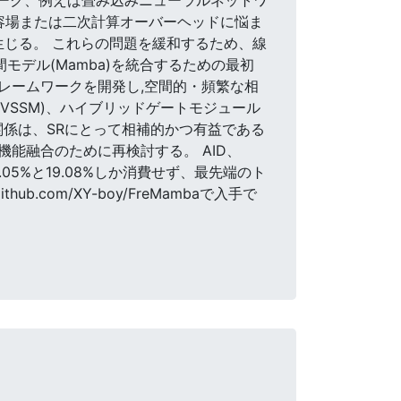
容場または二次計算オーバーヘッドに悩ま
生じる。 これらの問題を緩和するため、線
モデル(Mamba)を統合するための最初
フレームワークを開発し,空間的・頻繁な相
(VSSM)、ハイブリッドゲートモジュール
関係は、SRにとって相補的かつ有益である
能融合のために再検討する。 AID、
05%と19.08%しか消費せず、最先端のト
b.com/XY-boy/FreMambaで入手で