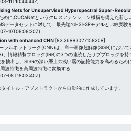
03-11T10:44:44Z)
ixing Nets for Unsupervised Hyperspectral Super-Resolu
るために,CUCaNetというクロスアテンション機構を備えた
MSデータセットに対して、最先端のHSI-SRモデルと比較実験
07-10T08:08:20Z)
tion with enhanced CNN
[82.36883027158308]
ラルネットワーク(CNN)は、単一画像超解像(SISR)におい
RB)、情報精製ブロック(IRB)の3つの連続したサブブロックを持つ軽
R)特徴を抽出し、SISRの深い層上の浅い層の記憶能力を高める
低周波特徴を高周波特徴に変換する
07-08T18:03:40Z)
のタイトル・アブストラクトから自動的に作成しています。