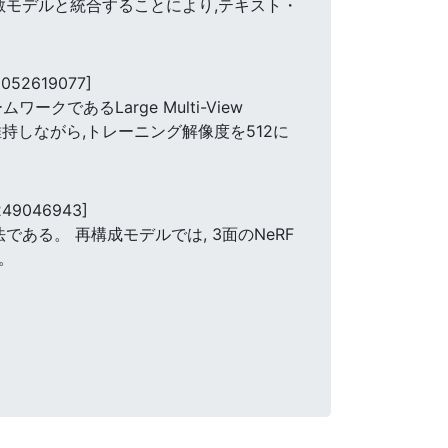
散モデルと統合することにより,テキスト・
1052619077]
あるLarge Multi-View
度を維持しながら,トレーニング解像度を512に
249046943]
である。 再構成モデルでは, 3面のNeRF
。