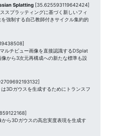
sian Splatting
[35.625593119642424]
ウススプラッティングに基づく新しいフィ
性を強制する自己教師付きサイクル集約的
119438508]
ルチビュー画像を直接認識するDSplat
一画像から3次元再構成への新たな標準も設
92709692193132]
々は3Dガウスを生成するためにトランスフ
859122168]
画像から3Dガウスの高忠実度表現を生成す