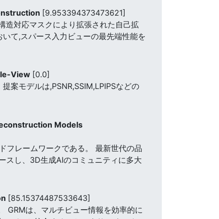
onstruction
[9.953394373473621]
,構造対応マスクにより拡張された自己拡
おいて,スパース入力ビューの最先端性能を
ngle-View
[0.0]
ルは,PSNR,SSIM,LPIPSなどの
Reconstruction Models
ワードフレームワークである。 最新世代の品
リースし、3D生成AIのコミュニティに多大
on
[85.15374487533643]
。 GRMは、マルチビュー情報を効率的に