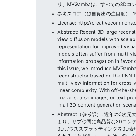
り、MVGambaは、すべての3D
参考スコア（独自算出の注目度）: 150.8
License: http://creativecommons.o
Abstract: Recent 3D large reconst
view diffusion models with scalab
representation for improved visua
models often suffer from multi-vi
information propagation in favor 
this issue, we introduce MVGamba,
reconstructor based on the RNN-l
multi-view information for cross-
linear complexity. With off-the-s
image, sparse images, or text pr
in all 3D content generation scena
Abstract（参考訳）: 近年の
より、サブ秒間に高品質な3Dコン
3Dガウススプラッティングを3D
されることが多い。 これは、強力