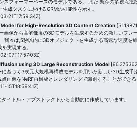
ンスフォーマーベースのモデルである。 また,既存の多視点拡
た生成タスクにおけるGRMの可能性を示す。
03-21T17:59:34Z)
 Model for High-Resolution 3D Content Creation
[51.1987
像から高解像度の3Dモデルを生成するための新しいフレームワークで
)を紹介する。 我々は,5秒以内に3Dオブジェクトを生成する高速な速
成を実現する。
02-07T17:57:03Z)
ffusion using 3D Large Reconstruction Model
[86.37536
ーマーに基づく3次元大規模再構成モデルを用いた新しい3D生成手法
視点画像をNeRF再構成とレンダリングで識別することができる
11-15T18:58:41Z)
のタイトル・アブストラクトから自動的に作成しています。