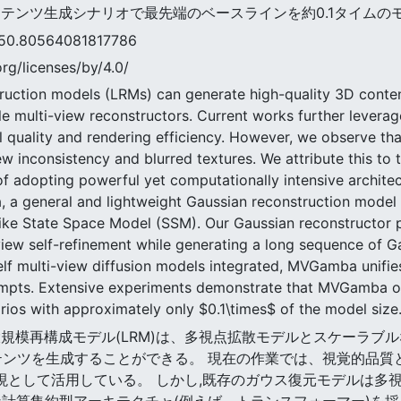
コンテンツ生成シナリオで最先端のベースラインを約0.1タイム
0564081817786
rg/licenses/by/4.0/
ruction models (LRMs) can generate high-quality 3D conten
le multi-view reconstructors. Current works further levera
l quality and rendering efficiency. However, we observe tha
ew inconsistency and blurred textures. We attribute this to
of adopting powerful yet computationally intensive architec
 a general and lightweight Gaussian reconstruction model 
ike State Space Model (SSM). Our Gaussian reconstructor 
view self-refinement while generating a long sequence of Ga
helf multi-view diffusion models integrated, MVGamba unifie
ompts. Extensive experiments demonstrate that MVGamba ou
rios with approximately only $0.1\times$ of the model size
3次元大規模再構成モデル(LRM)は、多視点拡散モデルとスケー
テンツを生成することができる。 現在の作業では、視覚的品質
表現として活用している。 しかし,既存のガウス復元モデルは多
な計算集約型アーキテクチャ(例えば、トランスフォーマー)を