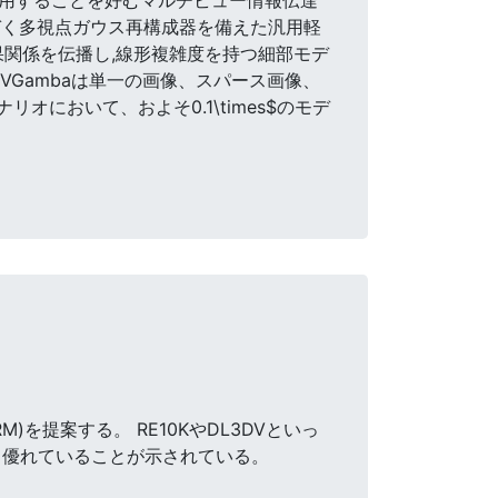
M)に基づく多視点ガウス再構成器を備えた汎用軽
果関係を伝播し,線形複雑度を持つ細部モデ
Gambaは単一の画像、スパース画像、
オにおいて、およそ0.1\times$のモデ
を提案する。 RE10KやDL3DVといっ
り優れていることが示されている。