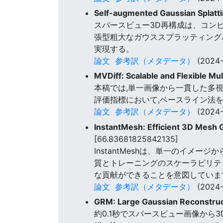
Self-augmented Gaussian Splatt
スパースビュー3D再構成は、コン
張型粗大なガウススプラッティング
実現する。
論文
参考訳（メタデータ）
(2024-
MVDiff: Scalable and Flexible Mu
本稿では,単一画像から一貫した多視点
評価指標において,ベースライン法
論文
参考訳（メタデータ）
(2024-
InstantMesh: Efficient 3D Mesh 
[66.83681825842135]
InstantMeshは、単一のイ
質とトレーニングのスケーラビリティが
な貢献ができることを意図していま
論文
参考訳（メタデータ）
(2024-
GRM: Large Gaussian Reconstruct
約0.1秒でスパースビュー画像から