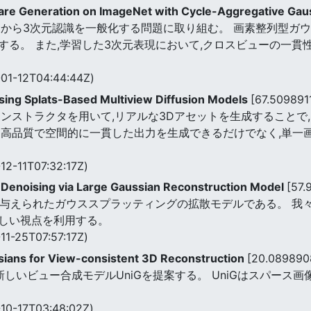
e Generation on ImageNet with Cycle-Aggregative Gaus
トから3次元認識を一般化する問題に取り組む。 画素整列型ガ
する。 また,学習した3次元表現において,クロスビューの一貫
01-12T04:44:44Z)
sing Splats-Based Multiview Diffusion Models
[67.50989
ンストラクタを用いて,リアルな3Dアセットを生成することで,マ
atsは高品質で空間的に一貫した出力を生成できるだけでなく,単
12-11T07:32:17Z)
 Denoising via Large Gaussian Reconstruction Model
[57.
像が与えられたガウススプラッティングの拡散モデルである。 我
しい視点を利用する。
11-25T07:57:17Z)
sians for View-consistent 3D Reconstruction
[20.089890
しいビュー合成モデルUniGを提案する。 UniGはスパース
10-17T03:48:02Z)