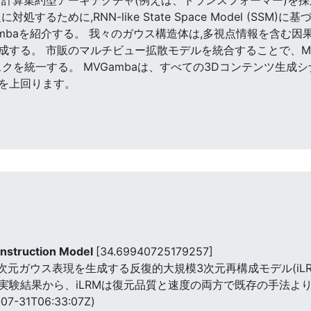
するために,RNN-like State Space Model (SS
mbaを紹介する。 我々のガウス構造体は,多視点情報を含む因
成する。 市販のマルチビュー拡散モデルを統合することで、MV
を統一する。 MVGambaは、すべての3Dコンテンツ生成シナリ
を上回ります。
onstruction Model
[34.69940725179257]
元ガウス表現を生成する反復的大規模3次元再構成モデル(iLRM)
実験結果から、iLRMは復元品質と速度の両方で既存の手法よ
07-31T06:33:07Z)