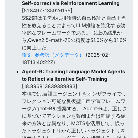
Self-correct via Reinforcement Learning
[51.84977135926156]
S$2$Rはモデルに推論時の自己検証と自己正当
性を教えることによってLLM推論を強化する効
率的なフレームワークである。 以上の結果か
ら,Qwen2.5-math-7Bの精度は51.0%から81.6%
に向上した。
論文
参考訳（メタデータ）
(2025-02-
18T13:40:22Z)
Agent-R: Training Language Model Agents
to Reflect via Iterative Self-Training
[18.896813839389893]
本稿では,言語エージェントをオンザフライでリ
フレクション可能な反復型自己学習フレームワ
ーク,Agent-Rを提案する。 Agent-Rは、正しさ
に基づいてアクションを報酬または罰揚する従
来の方法とは異なり、MCTSを活用して、誤っ
たトラジェクトリから正しいトラジェクトリを