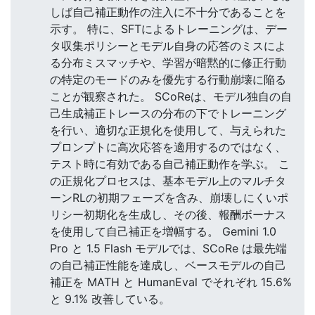
しば自己補正動作の注入に不十分であることを
示す。 特に、SFTによるトレーニングは、デー
タ収集ポリシーとモデル自身の応答のミスによ
る分布ミスマッチや、学習が暗黙的に修正行動
の特定のモードのみを優先する行動崩壊に陥る
ことが観察された。 SCoReは、モデル独自の自
己生成補正トレースの分布の下でトレーニング
を行い、適切な正規化を使用して、与えられた
プロンプトに高次応答を適用するのではなく、
テスト時に有効である自己補正動作を学ぶ。 こ
の正規化プロセスは、基本モデル上のマルチタ
ーンRLの初期フェーズを含み、崩壊しにくいポ
リシー初期化を生成し、その後、報酬ボーナス
を使用して自己補正を増幅する。 Gemini 1.0
Pro と 1.5 Flash モデルでは、SCoRe は最先端
の自己補正性能を達成し、ベースモデルの自己
補正を MATH と HumanEval でそれぞれ 15.6%
と 9.1% 改善している。