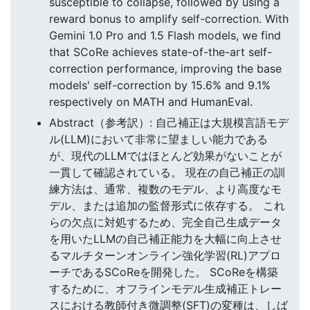
susceptible to collapse, followed by using a
reward bonus to amplify self-correction. With
Gemini 1.0 Pro and 1.5 Flash models, we find
that SCoRe achieves state-of-the-art self-
correction performance, improving the base
models' self-correction by 15.6% and 9.1%
respectively on MATH and HumanEval.
Abstract（参考訳）: 自己補正は大規模言語モデ
ル(LLM)において非常に望ましい能力である
が、現代のLLMではほとんど効果がないことが
一貫して確認されている。 現在の自己補正の訓
練方法は、通常、複数のモデル、より高度なモ
デル、または追加の監督形式に依存する。 これ
らの欠点に対処するため、完全自己生成データ
を用いたLLMの自己補正能力を大幅に向上させ
るマルチターンオンライン強化学習(RL)アプロ
ーチであるSCoReを開発した。 SCoReを構築
するために、オフラインモデル生成補正トレー
スにおける教師付き微調整(SFT)の変種は、しば