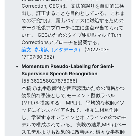
Correction, GEC)は、文法的誤りを自動的に検
出し、訂正することを目的としている。 これま
での研究では、露出バイアスに対処するための
データ拡張アプローチに主に焦点が当てられて
いた。 GECのためのタイプ駆動型マルチTurn
Correctionsアプローチを提案する。
論文
参考訳（メタデータ）
(2022-03-
17T07:30:05Z)
Momentum Pseudo-Labeling for Semi-
Supervised Speech Recognition
[55.362258027878966]
本稿では,半教師付き音声認識のための簡易かつ
効果的な手法として,モーメント擬似ラベル
(MPL)を提案する。 MPLは、平均的な教師メソ
ッドにインスパイアされて、相互に相互作用
し、学習するオンラインとオフラインの2つのモ
デルで構成されている。 実験の結果,MPLはベー
スモデルよりも効果的に改善され,様々な半教師