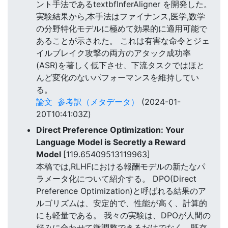
ント手法であるtextbfInferAligner を開発した。
実験結果から,本手法はファイナンス,医学,数学
の分野特化モデルに極めて効果的に適用可能で
あることが示された。 これは有害な命令とジェ
イルブレイク攻撃の両方のアタック成功率
(ASR)を著しく低下させ、下流タスクではほと
んど変化のないパフォーマンスを維持してい
る。
論文
参考訳（メタデータ）
(2024-01-
20T10:41:03Z)
Direct Preference Optimization: Your
Language Model is Secretly a Reward
Model
[119.65409513119963]
本稿では,RLHFにおける報酬モデルの新たなパ
ラメータ化について紹介する。 DPO(Direct
Preference Optimization)と呼ばれる結果のア
ルゴリズムは、安定的で、性能が高く、計算的
にも軽量である。 我々の実験は、DPOが人間の
好みに合わせて微調整できるだけでなく、既存