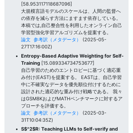
[58.953117118687096]
大規模言語モデルのスケールは、人間の監督へ
の依存を減らす方法にますます依存している。
本稿では,自己整合性を利用したオンライン自己
学習型強化学習アルゴリズムを提案する。
論文
参考訳（メタデータ）
(2025-05-
27T17:16:00Z)
Entropy-Based Adaptive Weighting for Self-
Training
[15.089334734753677]
自己学習のためのエントロピーに基づく適応重
み付け(EAST)を提案する。 EASTは、自己学習
中に不確実なデータを優先順位付けするために
設計された適応的な重み付け戦略である。 我々
はGSM8KおよびMATHベンチマークに対するア
プローチを評価する。
論文
参考訳（メタデータ）
(2025-03-
31T10:04:35Z)
S$^2$R: Teaching LLMs to Self-verify and