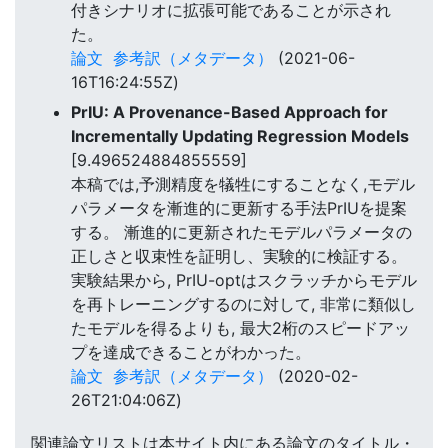
付きシナリオに拡張可能であることが示され
た。
論文
参考訳（メタデータ）
(2021-06-
16T16:24:55Z)
PrIU: A Provenance-Based Approach for
Incrementally Updating Regression Models
[9.496524884855559]
本稿では,予測精度を犠牲にすることなく,モデル
パラメータを漸進的に更新する手法PrIUを提案
する。 漸進的に更新されたモデルパラメータの
正しさと収束性を証明し、実験的に検証する。
実験結果から, PrIU-optはスクラッチからモデル
を再トレーニングするのに対して, 非常に類似し
たモデルを得るよりも, 最大2桁のスピードアッ
プを達成できることがわかった。
論文
参考訳（メタデータ）
(2020-02-
26T21:04:06Z)
関連論文リストは本サイト内にある論文のタイトル・