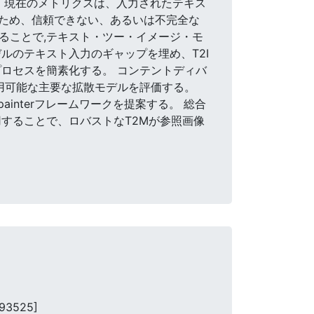
 現在のメトリクスは、入力されたテキス
ため、信頼できない、あるいは不完全な
することで,テキスト・ツー・イメージ・モ
デルのテキスト入力のギャップを埋め、T2I
ロセスを簡素化する。 コンテントディバ
用可能な主要な拡散モデルを評価する。
interフレームワークを提案する。 総合
用することで、ロバストなT2Mが参照画像
93525]