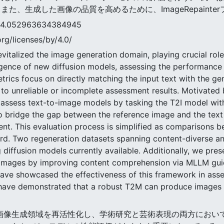
た、生成した画像の品質を高めるために、ImageRepaint
52963634384945
rg/licenses/by/4.0/
evitalized the image generation domain, playing crucial ro
ergence of new diffusion models, assessing the performanc
etrics focus on directly matching the input text with the g
 to unreliable or incomplete assessment results. Motivated 
o assess text-to-image models by tasking the T2I model wi
bridge the gap between the reference image and the text i
nt. This evaluation process is simplified as comparisons 
rd. Two regeneration datasets spanning content-diverse an
g diffusion models currently available. Additionally, we pr
 images by improving content comprehension via MLLM guide
e showcased the effectiveness of this framework in assess
have demonstrated that a robust T2M can produce images m
モデルは画像生成領域を再活性化し、学術研究と芸術表現の両方にお