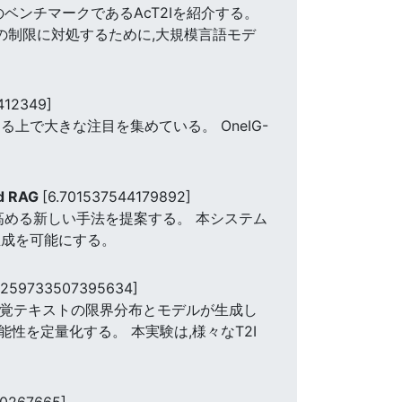
ベンチマークであるAcT2Iを紹介する。
この制限に対処するために,大規模言語モデ
412349]
上で大きな注目を集めている。 OneIG-
ed RAG
[6.701537544179892]
高める新しい手法を提案する。 本システム
生成を可能にする。
8.259733507395634]
VLEUは、視覚テキストの限界分布とモデルが生成し
を定量化する。 本実験は,様々なT2I
10267665]