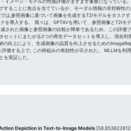
ー・イメージ・モデルの性能評価がますます重要になっている。
グすることに焦点を当てているが、モーダル情報の非対称性の
では,参照画像に基づいて画像を生成するT2Iモデルをタスク
クを導入する。 我々は、GPT4Vを用いて、参照画像とT2Iモ
生成された画像と参照画像の比較が簡単であるため、この評価プ
タセットにまたがる2つの再生データセットを導入し、現在利
の向上により、生成画像の品質を向上させるためのImageRepa
を評価する上で, この枠組みの有効性が示された。 MLLMを利
とを実証した。
 Action Depiction in Text-to-Image Models
[58.853622812