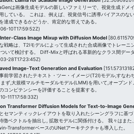
LlamaGenは画像生成モデルの新しいファミリーで、視覚生成
用している。 これは、例えば、視覚信号に誘導バイアスのな
を達成できるかどうか、肯定的な答えである。
06-10T17:59:52Z)
 Inter-Class Image Mixup with Diffusion Model
[80.61157
な戦略は、T2Iモデルによって生成された合成画像でトレーニ
ついて検討する。 Diff-Mixと呼ばれる革新的なクラス間デ
03-28T17:23:45Z)
aved Image-Text Generation and Evaluation
[151.573131
と事前学習されたテキスト・ツー・イメージ(T2I)モデル,すなわ
まず,大規模マルチモーダルモデル(LMM)を用いて,オープン
のコンピテンシーを評価することを提案する。
10-11T17:58:33Z)
ion Transformer Diffusion Models for Text-to-Image Gen
とセマンティックレイアウトを取り入れたシーングラフに基づ
の特徴ベクトルを抽出し, 拡散モデルに関係付ける。 我々はま
win-TransformerベースのUNetアーキテクチャも導入した。