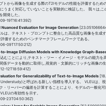
トから画像を生成する際のT2Iモデルの性能を評価するための
T2Iにうまく対応していないことを実験的に検証した。 我々は,
を開発した。
09-19T16:41:39Z)
Nuanced Evaluation for Image Generation
[23.05106664
モデルは、テキスト・プロンプトに整合した高品質な画像を生成する
次元で評価するためのベンチマークフレームワークである。
06-09T17:50:21Z)
t-to-Image Diffusion Models with Knowledge Graph-Bas
み込むことにより,テキスト・ツー・イメージ・モデルの能力を
関係データを動的に取得し,視覚的・文脈的にリッチな画像の
12-12T18:59:41Z)
aluation for Generalizability of Text-to-Image Models
[1
valuation Understudy)と呼ばれる新しい指標を導入する。 
ク・リーバーの偏差を計算することにより、モデルの一般化可能性
VLEUの有効性を示す。
09-23T04:50:36Z)
usion: Llama for Scalable Image Generation
[52.5090920