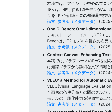
本稿では、アクション中心のプロンプ
我々は、先行するT2IモデルがAc
ルを用いた訓練不要の知識蒸留技術
論文
参考訳（メタデータ）
(2025-
OneIG-Bench: Omni-dimensional 
テキスト・ツー・イメージ(T2I)
Benchは、T2Iモデルを複数の
論文
参考訳（メタデータ）
(2025-
Context Canvas: Enhancing Tex
本稿では,グラフベースのRAGを組
は知識グラフから詳細な文字情報と
論文
参考訳（メタデータ）
(2024-
VLEU: a Method for Automatic Ev
VLEU(Visual Language E
た画像の条件分布との間のクルバッ
モデルの一般化能力を評価する上で,
論文
参考訳（メタデータ）
(2024-
Autoregressive Model Beats Diff