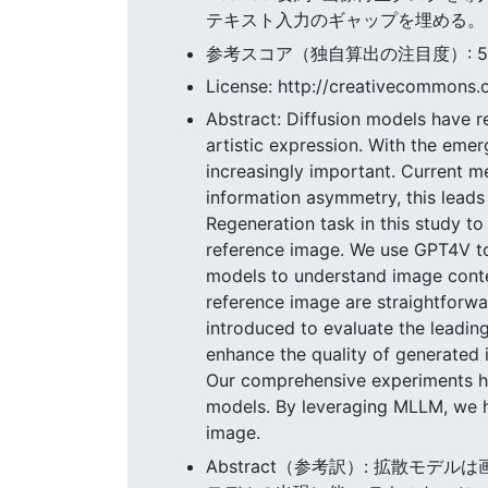
テキスト入力のギャップを埋める。 ま
参考スコア（独自算出の注目度）: 54.0
License: http://creativecommons.o
Abstract: Diffusion models have r
artistic expression. With the em
increasingly important. Current m
information asymmetry, this leads
Regeneration task in this study t
reference image. We use GPT4V to 
models to understand image conte
reference image are straightforwa
introduced to evaluate the leadin
enhance the quality of generated
Our comprehensive experiments hav
models. By leveraging MLLM, we 
image.
Abstract（参考訳）: 拡散