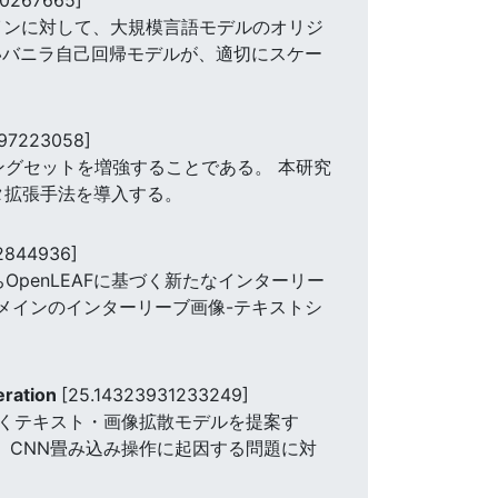
ドメインに対して、大規模言語モデルのオリジ
いバニラ自己回帰モデルが、適切にスケー
097223058]
ングセットを増強することである。 本研究
ータ拡張手法を導入する。
82844936]
ちOpenLEAFに基づく新たなインターリー
ドメインのインターリーブ画像-テキストシ
eration
[25.14323931233249]
くテキスト・画像拡散モデルを提案す
た、CNN畳み込み操作に起因する問題に対