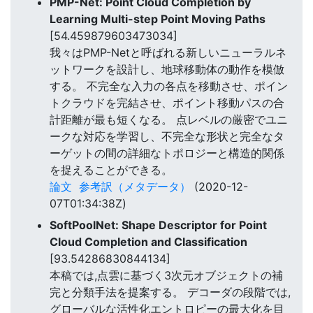
PMP-Net: Point Cloud Completion by
Learning Multi-step Point Moving Paths
[54.459879603473034]
我々はPMP-Netと呼ばれる新しいニューラルネ
ットワークを設計し、地球移動体の動作を模倣
する。 不完全な入力の各点を移動させ、ポイン
トクラウドを完結させ、ポイント移動パスの合
計距離が最も短くなる。 点レベルの厳密でユニ
ークな対応を学習し、不完全な形状と完全なタ
ーゲットの間の詳細なトポロジーと構造的関係
を捉えることができる。
論文
参考訳（メタデータ）
(2020-12-
07T01:34:38Z)
SoftPoolNet: Shape Descriptor for Point
Cloud Completion and Classification
[93.54286830844134]
本稿では,点雲に基づく3次元オブジェクトの補
完と分類手法を提案する。 デコーダの段階では,
グローバルな活性化エントロピーの最大化を目