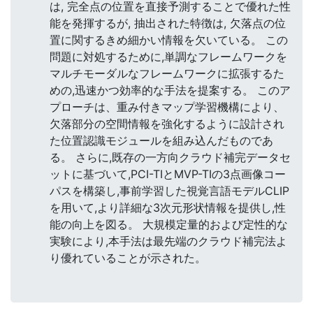
は, 完全点の位置を直接予測することで優れた性
能を発揮するが, 抽出された特徴は, 欠落点の位
置に関するきめ細かい情報を欠いている。 この
問題に対処するために,単調なフレームワークを
マルチモーダルなフレームワークに拡張するた
めの,迅速かつ効率的な手法を提案する。 このア
プローチは、重み付きマップ学習機構により、
欠落部分の空間情報を強化するように設計され
た位置認識モジュールを組み込んだものであ
る。 さらに,既存の一方向クラウド補完データセ
ットに基づいて,PCI-TIとMVP-TIの3点画像コー
パスを構築し,事前学習した視覚言語モデルCLIP
を用いて,より詳細な3次元形状情報を提供し,性
能の向上を図る。 大規模定量的および定性的な
実験により,本手法は最先端のクラウド補完法よ
り優れていることが示された。