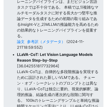
レーニングパイプラインは、まだビジョン言語
タスクでは不十分である。 本稿では,1)複雑なマ
ルチモーダルタスクに対する長大かつ堅牢な推
論データを生成するための初期の取り組みであ
るInsight-Vと,2)MLLMの推論能力を高めるため
の効果的なトレーニングパイプラインを提案す
る。
論文
参考訳（メタデータ）
(2024-11-
21T18:59:55Z)
LLaVA-CoT: Let Vision Language Models
Reason Step-by-Step
[36.042551817732964]
LLaVA-CoTは、自律的な多段階推論を実現する
ために設計された新しいVLMである。 チェー
ン・オブ・シークレットのプロンプトとは異な
り、LLaVA-CoTは独立に要約、視覚的解釈、論
理的推論、結論生成の逐次的な段階に関与す
る。 100kのトレーニングサンプルと単純な推論
時間スケーリング手法により、LLaVA-CoTはベ