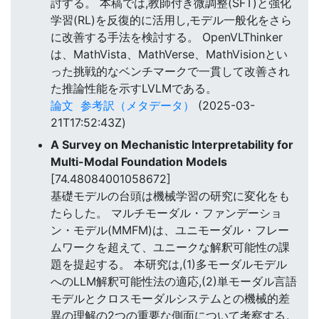
討する。 本稿では,教師付き微調整(SFT)と強化
学習(RL)を反復的に活用し,モデル一般化をさら
に改善する手法を検討する。 OpenVLThinker
は、MathVista、MathVerse、MathVisionとい
った挑戦的なベンチマークで一貫して改善され
た推論性能を示すLVLMである。
論文
参考訳（メタデータ）
(2025-03-
21T17:52:43Z)
A Survey on Mechanistic Interpretability for
Multi-Modal Foundation Models
[74.48084001058672]
基礎モデルの台頭は機械学習の研究に変化をも
たらした。 マルチモーダル・ファンデーショ
ン・モデル(MMFM)は、ユニモーダル・フレー
ムワークを超えて、ユニークな解釈可能性の課
題を提起する。 本研究は,(1)多モーダルモデル
へのLLM解釈可能性法の適応,(2)単モーダル言語
モデルとクロスモーダルシステムとの機械的差
異の理解の2つの重要な側面について考察する。