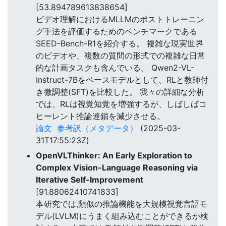
[53.894789613838654]
ビデオ理解におけるMLLMのポストトレーニン
グ手法を評価するためのベンチマークである
SEED-Bench-R1を紹介する。 複雑な現実世界
のビデオや、複数の質問の形式での複雑な日常
的な計画タスクも含んでいる。 Qwen2-VL-
Instruct-7Bをベースモデルとして、RLと教師付
き微調整(SFT)を比較した。 我々の詳細な分析
では、RLは視覚知覚を増強するが、しばしばコ
ヒーレント推論連鎖を減少させる。
論文
参考訳（メタデータ）
(2025-03-
31T17:55:23Z)
OpenVLThinker: An Early Exploration to
Complex Vision-Language Reasoning via
Iterative Self-Improvement
[91.88062410741833]
本研究では,類似の推論機能を大規模視覚言語モ
デル(LVLM)にうまく組み込むことができるか検