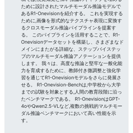
ために設計されたマルチモーダル推論モデルで
あるR1-Onevisionを紹介する。 これを実現する
ために,画像を形式的なテクスチャ表現に変換す
るクロスモーダル推論パイプラインを提案す
る。 このパイプラインを活用することで、R1-
Onevisionデータセットを構築し、さまざまなド
メインにまたがる詳細な、ステップバイステッ
プのマルチモーダル推論アノテーションを提供
します。 我々は、高度な推論と堅牢な一般化能
力を育成するために、教師付き微調整と強化学
習を通じてR1-Onevisionモデルをさらに発展さ
せる。 R1-Onevision-Benchは,中学校から大学
までの試験を対象とする,人間の教育段階に沿っ
たベンチマークである。 R1-OnevisionはGPT-
4oやQwen2.5-VLなど,複数の挑戦的マルチモー
ダル推論ベンチマークにおいて高い性能を示
す。