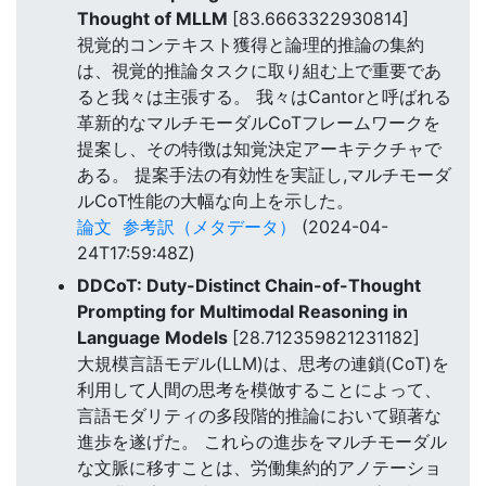
Thought of MLLM
[83.6663322930814]
視覚的コンテキスト獲得と論理的推論の集約
は、視覚的推論タスクに取り組む上で重要であ
ると我々は主張する。 我々はCantorと呼ばれる
革新的なマルチモーダルCoTフレームワークを
提案し、その特徴は知覚決定アーキテクチャで
ある。 提案手法の有効性を実証し,マルチモーダ
ルCoT性能の大幅な向上を示した。
論文
参考訳（メタデータ）
(2024-04-
24T17:59:48Z)
DDCoT: Duty-Distinct Chain-of-Thought
Prompting for Multimodal Reasoning in
Language Models
[28.712359821231182]
大規模言語モデル(LLM)は、思考の連鎖(CoT)を
利用して人間の思考を模倣することによって、
言語モダリティの多段階的推論において顕著な
進歩を遂げた。 これらの進歩をマルチモーダル
な文脈に移すことは、労働集約的アノテーショ