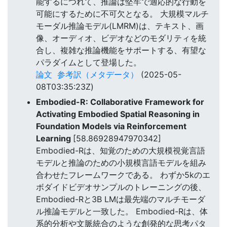
能するにつれて、推論は堅牢で適応的な行動を
可能にするために不可欠となる。 大規模マルチ
モーダル推論モデル(LMRM)は、テキスト、画
像、オーディオ、ビデオなどのモダリティを統
合し、複雑な推論機能をサポートする、有望な
パラダイムとして登場した。
論文
参考訳（メタデータ）
(2025-05-
08T03:35:23Z)
Embodied-R: Collaborative Framework for
Activating Embodied Spatial Reasoning in
Foundation Models via Reinforcement
Learning
[58.86928947970342]
Embodied-Rは、知覚のための大規模視覚言語
モデルと推論のための小規模言語モデルを組み
合わせたフレームワークである。 わずか5kのエ
ボダイドビデオサンプルのトレーニングの後、
Embodied-Rと3B LMは最先端のマルチモーダ
ル推論モデルと一致した。 Embodied-Rは、体
系的分析や文脈統合のような創発的な思考パタ