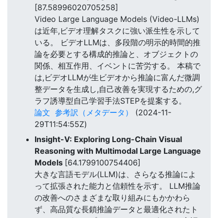
[87.58996020705258]
Video Large Language Models (Video-LLMs)
は近年,ビデオ理解タスクに強い派生性を示して
いる。 ビデオLLMは、多段階の明示的時間的推
論を必要とする構成的推論と、オブジェクトの
関係、相互作用、イベントに苦労する。 本稿で
は,ビデオLLMが生ビデオから推論に富んだ微調
整データを生成し,自己改善を実現するための,グ
ラフ誘導型自己学習手法STEPを提案する。
論文
参考訳（メタデータ）
(2024-11-
29T11:54:55Z)
Insight-V: Exploring Long-Chain Visual
Reasoning with Multimodal Large Language
Models
[64.1799100754406]
大きな言語モデル(LLM)は、さらなる推論によ
って拡張された能力と信頼性を示す。 LLM推論
の改善へのさまざまな取り組みにもかかわら
ず、高品質な長鎖推論データと最適化されたト