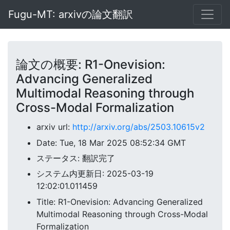
Fugu-MT: arxivの論文翻訳
論文の概要: R1-Onevision:
Advancing Generalized
Multimodal Reasoning through
Cross-Modal Formalization
arxiv url:
http://arxiv.org/abs/2503.10615v2
Date: Tue, 18 Mar 2025 08:52:34 GMT
ステータス: 翻訳完了
システム内更新日: 2025-03-19
12:02:01.011459
Title: R1-Onevision: Advancing Generalized
Multimodal Reasoning through Cross-Modal
Formalization