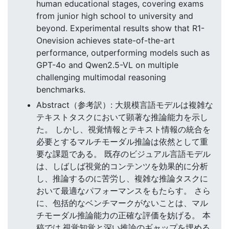
human educational stages, covering exams
from junior high school to university and
beyond. Experimental results show that R1-
Onevision achieves state-of-the-art
performance, outperforming models such as
GPT-4o and Qwen2.5-VL on multiple
challenging multimodal reasoning
benchmarks.
Abstract（参考訳）: 大規模言語モデルは複雑な
テキストタスクにおいて顕著な推論能力を示し
た。 しかし、視覚情報とテキスト情報の統合を
必要とするマルチモーダル推論は依然として重
要な課題である。 既存のビジュアル言語モデル
は、しばしば視覚的コンテンツを効果的に分析
し、推論するのに苦労し、複雑な推論タスクに
おいて最適なパフォーマンスをもたらす。 さら
に、包括的なベンチマークがないことは、マル
チモーダル推論能力の正確な評価を妨げる。 本
稿では,視覚知覚と深い推論のギャップを埋める