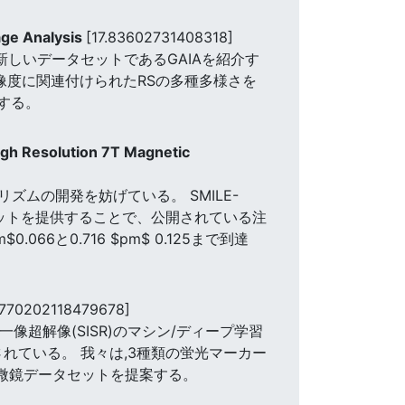
age Analysis
[17.83602731408318]
新しいデータセットであるGAIAを紹介す
解像度に関連付けられたRSの多種多様さを
する。
gh Resolution 7T Magnetic
ムの開発を妨げている。 SMILE-
ータセットを提供することで、公開されている注
6と0.716 $pm$ 0.125まで到達
.770202118479678]
超解像(SISR)のマシン/ディープ学習
れている。 我々は,3種類の蛍光マーカー
顕微鏡データセットを提案する。