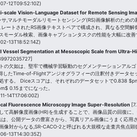
07-12T09:52:10Z)
lti-scale Vision-Language Dataset for Remote Sensing Im
ンサ,マルチモーダルリモートセンシング(RS)画像解析のための
密にキュレートされたRS画像テキストペアで構成され、異なる空間
クロスモーダル検索、画像キャプションタスクの性能を大幅に改善
02-13T18:52:14Z)
 Vessel Segmentation at Mesoscopic Scale from Ultra-Hi
39972035727]
の欠如は、堅牢で機械学習駆動のセグメンテーションアルゴリズ
取得したTime-of-Flightアンジオグラフィーの注釈付きデ
 Diceスコアは、それぞれのデータセットで0.838 $pm$0.06
m$ 0.15までになった。
11-14T17:06:00Z)
cal Fluorescence Microscopy Image Super-Resolution
[7
て高解像度画像(HR)を生成することで、画像品質の回復に、一像
R法は、公開データの豊富さから、写真リアル画像にうまく応用さ
像対からなる,SR-CACO-2と呼ばれる大規模な走査共焦点
06-13T14:30:35Z)