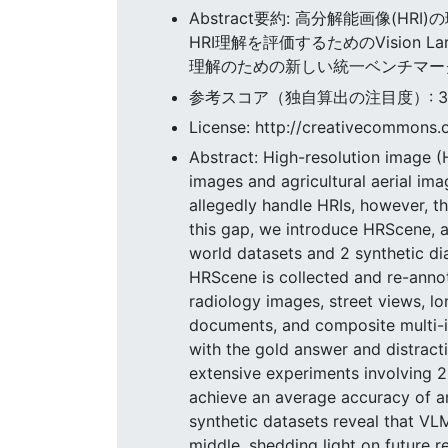
Abstract要約: 高分解能画像
HRI理解を評価するためのVision L
理解のための新しい統一ベンチマー
参考スコア（独自算出の注目度）: 35.4
License: http://creativecommons.o
Abstract: High-resolution image (
images and agricultural aerial im
allegedly handle HRIs, however, t
this gap, we introduce HRScene, a
world datasets and 2 synthetic di
HRScene is collected and re-annot
radiology images, street views, lo
documents, and composite multi-i
with the gold answer and distracti
extensive experiments involving 
achieve an average accuracy of ar
synthetic datasets reveal that VLM
middle, shedding light on future r