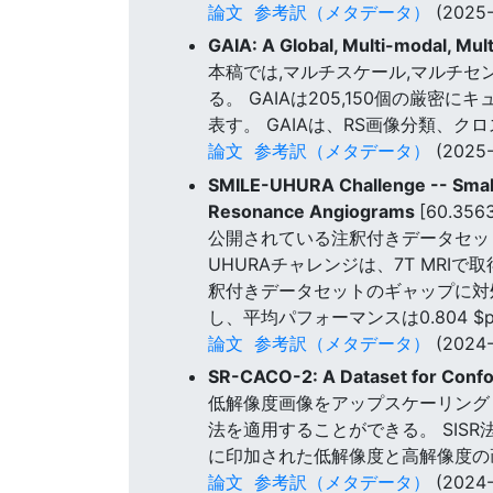
論文
参考訳（メタデータ）
(2025-
GAIA: A Global, Multi-modal, Mu
本稿では,マルチスケール,マルチセ
る。 GAIAは205,150個の厳
表す。 GAIAは、RS画像分類、
論文
参考訳（メタデータ）
(2025-
SMILE-UHURA Challenge -- Small
Resonance Angiograms
[60.356
公開されている注釈付きデータセット
UHURAチャレンジは、7T MRIで
釈付きデータセットのギャップに対処する。
し、平均パフォーマンスは0.804 $p
論文
参考訳（メタデータ）
(2024-
SR-CACO-2: A Dataset for Confo
低解像度画像をアップスケーリングし
法を適用することができる。 SIS
に印加された低解像度と高解像度の画
論文
参考訳（メタデータ）
(2024-