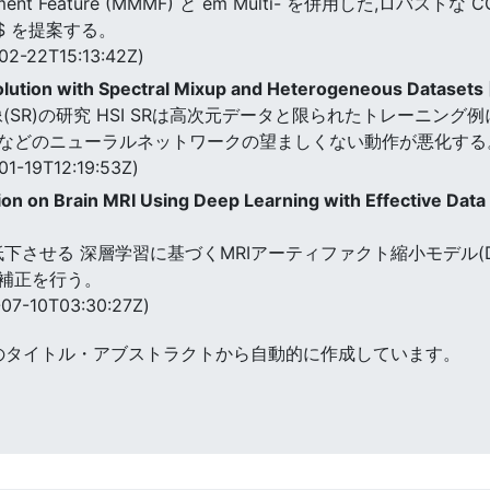
er Moment Feature (MMMF) と em Multi- を併用した,ロ
s$ を提案する。
02-22T15:13:42Z)
lution with Spectral Mixup and Heterogeneous Datasets
像(SR)の研究 HSI SRは高次元データと限られたトレーニン
などのニューラルネットワークの望ましくない動作が悪化する
01-19T12:19:53Z)
tion on Brain MRI Using Deep Learning with Effective Da
Iの画質を低下させる 深層学習に基づくMRIアーティファクト縮小モデル
補正を行う。
07-10T03:30:27Z)
のタイトル・アブストラクトから自動的に作成しています。