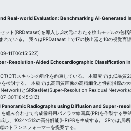
and Real-world Evaluation: Benchmarking AI-Generated I
ト(RRDataset)を導入し,3次元にわたる検出モデルの包括的
ている。 我々はRRDataset上で17の検出器と10の視覚言
09-11T06:15:52Z)
per-Resolution-Aided Echocardiographic Classification 
RI)とCT(CT)スキャンの強化を約束している。 本研究では,低
を検討する。 本稿では,高画質画像の高精細化と性能指標の大幅な向
arial Network)とSRResNet(Super-Resolution Residual
07-30T18:45:31Z)
l Panoramic Radiographs using Diffusion and Super-reso
lution (SR) を組み合わせて合成歯科用パノラマ線写真(PR)を作
成し、1024×512の高分解能(HR)PRを生成する。 SRでは
端のトランスフォーマーを提案する。