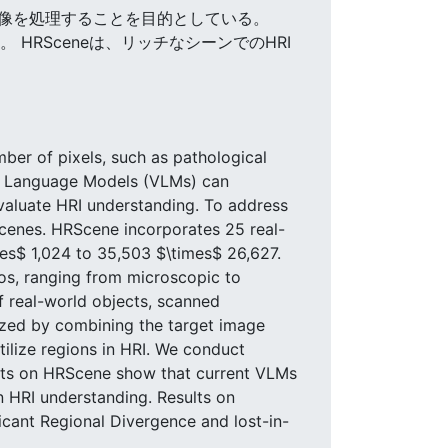
ルで画像を処理することを目的としている。
る。 HRSceneは、リッチなシーンでのHRI
ber of pixels, such as pathological
rge Language Models (VLMs) can
valuate HRI understanding. To address
scenes. HRScene incorporates 25 real-
mes$ 1,024 to 35,503 $\times$ 26,627.
os, ranging from microscopic to
f real-world objects, scanned
ized by combining the target image
tilize regions in HRI. We conduct
nts on HRScene show that current VLMs
n HRI understanding. Results on
ficant Regional Divergence and lost-in-