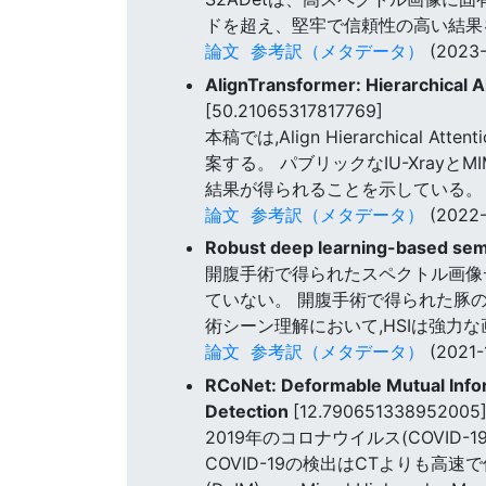
ドを超え、堅牢で信頼性の高い結果
論文
参考訳（メタデータ）
(2023-
AlignTransformer: Hierarchical 
[50.21065317817769]
本稿では,Align Hierarchical Att
案する。 パブリックなIU-XrayとM
結果が得られることを示している。
論文
参考訳（メタデータ）
(2022-
Robust deep learning-based sem
開腹手術で得られたスペクトル画像
ていない。 開腹手術で得られた豚の
術シーン理解において,HSIは強力
論文
参考訳（メタデータ）
(2021-
RCoNet: Deformable Mutual Info
Detection
[12.790651338952005
2019年のコロナウイルス(COVI
COVID-19の検出はCTよりも高速で低コスト