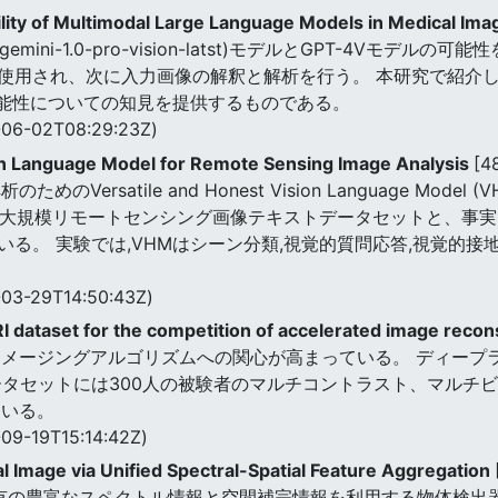
Utility of Multimodal Large Language Models in Medical Im
emini-1.0-pro-vision-latst)モデルとGPT-4Vモデルの可能
使用され、次に入力画像の解釈と解析を行う。 本研究で紹介し
可能性についての知見を提供するものである。
06-02T08:29:23Z)
on Language Model for Remote Sensing Image Analysis
[4
Versatile and Honest Vision Language Mod
えた大規模リモートセンシング画像テキストデータセットと、事実と
る。 実験では,VHMはシーン分類,視覚的質問応答,視覚的接
03-29T14:50:43Z)
dataset for the competition of accelerated image recon
イメージングアルゴリズムへの関心が高まっている。 ディープ
ータセットには300人の被験者のマルチコントラスト、マルチ
ている。
09-19T15:14:42Z)
l Image via Unified Spectral-Spatial Feature Aggregation
固有の豊富なスペクトル情報と空間補完情報を利用する物体検出器で