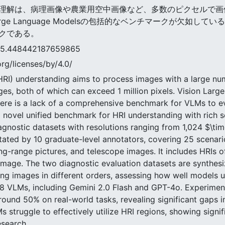
(HRI)の理解は、病理画像や農業用空中画像など、多数のピクセ
arge Language Modelsの包括的なベンチマークが欠如してい
クである。
48442187659865
rg/licenses/by/4.0/
HRI) understanding aims to process images with a large num
ages, both of which can exceed 1 million pixels. Vision La
here is a lack of a comprehensive benchmark for VLMs to e
 novel unified benchmark for HRI understanding with rich 
agnostic datasets with resolutions ranging from 1,024 $\ti
ated by 10 graduate-level annotators, covering 25 scenari
ng-range pictures, and telescope images. It includes HRIs o
mage. The two diagnostic evaluation datasets are synthes
ng images in different orders, assessing how well models u
28 VLMs, including Gemini 2.0 Flash and GPT-4o. Experime
ound 50% on real-world tasks, revealing significant gaps i
s struggle to effectively utilize HRI regions, showing signi
esearch.