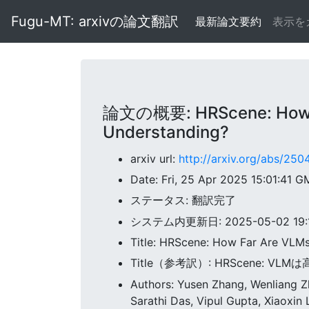
Fugu-MT: arxivの論文翻訳
最新論文要約
表示を
論文の概要: HRScene: How Far
Understanding?
arxiv url:
http://arxiv.org/abs/250
Date: Fri, 25 Apr 2025 15:01:41 
ステータス: 翻訳完了
システム内更新日: 2025-05-02 19:1
Title: HRScene: How Far Are VLMs
Title（参考訳）: HRScene: 
Authors: Yusen Zhang, Wenliang Z
Sarathi Das, Vipul Gupta, Xiaoxin