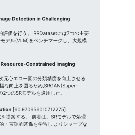
mage Detection in Challenging
評価を行う。 RRDatasetには7つの主要
語モデル(VLM)をベンチマークし、大規模
in Resource-Constrained Imaging
品質2次元心エコー図の分類精度を向上させる
上を図るため,SRGAN(Super-
 Network)の2つのSRモデルを適用した。
lution
[60.970656010712275]
製する手法を提案する。 前者は、SRモデルで処理
,局所的・言語的関係を学習し,よりシャープな