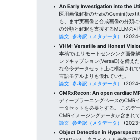
An Early Investigation into the 
医用画像解析のためのGemini(textitg
も、まず実画像と合成画像の分類に
の分類と解釈を支援するMLLMの
論文
参考訳（メタデータ）
(2024-
VHM: Versatile and Honest Visi
本稿では,リモートセンシング画像解析のための
ンツキャプション(VersaD)を備
な命令データセット上に構築されてい
言語モデルよりも優れていた。
論文
参考訳（メタデータ）
(2024-
CMRxRecon: An open cardiac MRI 
ディープラーニングベースのCMR
ータセットを必要とする。 このデ
CMRイメージングデータが含まれ
論文
参考訳（メタデータ）
(2023-
Object Detection in Hyperspectra
S2ADetは、高スペクトル画像に