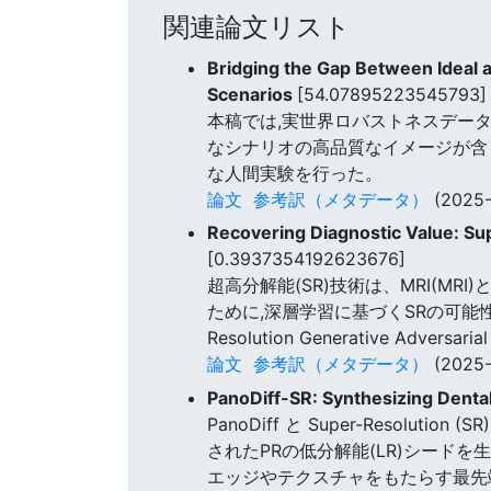
関連論文リスト
Bridging the Gap Between Ideal 
Scenarios
[54.07895223545793]
本稿では,実世界ロバストネスデータセッ
なシナリオの高品質なイメージが含まれ
な人間実験を行った。
論文
参考訳（メタデータ）
(2025-
Recovering Diagnostic Value: Su
[0.3937354192623676]
超高分解能(SR)技術は、MRI(M
ために,深層学習に基づくSRの可能性
Resolution Generative Advers
論文
参考訳（メタデータ）
(2025-
PanoDiff-SR: Synthesizing Denta
PanoDiff と Super-Reso
されたPRの低分解能(LR)シードを生
エッジやテクスチャをもたらす最先