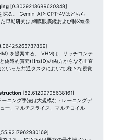
aging
[0.3029213689620348]
性を探る。 Gemini AIとGPT-4Vはどちら
た早期研究は,網膜眼底鏡および肺X線像
8.06425266787859]
el (VHM) を提案する。 VHMは、リッチコンテ
偽造的質問(HnstD)の両方からなる正直
地といった共通タスクにおいて,様々な視覚
struction
[62.61209705638161]
ラーニング手法は大規模なトレーニングデ
ビュー、マルチスライス、マルチコイル
[55.9217962930169]
ある。 S2ADetは既存の最先端メソッ