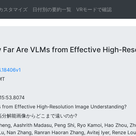
カスタマイズ
日付別の要約一覧
VRモードで確認
 Are VLMs from Effective High-Reso
4.18406v1
GMT
5:53.8074
 from Effective High-Resolution Image Understanding?
VLMは高分解能画像からどこまで遠いのか?
heng, Aashrith Madasu, Peng Shi, Ryo Kamoi, Hao Zhou, Z
 Lu, Nan Zhang, Ranran Haoran Zhang, Avitej Iyer, Renze Lo