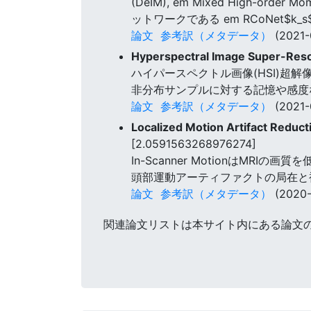
(DeIM), em Mixed High-ord
ットワークである em RCoNet$k_
論文
参考訳（メタデータ）
(2021-
Hyperspectral Image Super-Reso
ハイパースペクトル画像(HSI)超解
非分布サンプルに対する記憶や感度
論文
参考訳（メタデータ）
(2021-
Localized Motion Artifact Reduc
[2.0591563268976274]
In-Scanner MotionはMR
頭部運動アーティファクトの局在と
論文
参考訳（メタデータ）
(2020-
関連論文リストは本サイト内にある論文