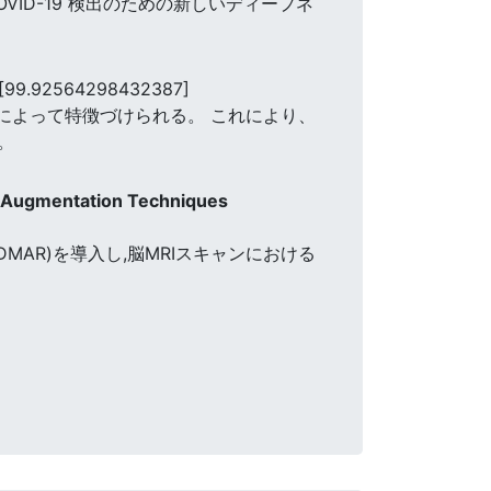
バストな COVID-19 検出のための新しいディープネ
[99.92564298432387]
グ例によって特徴づけられる。 これにより、
。
ta Augmentation Techniques
(DMAR)を導入し,脳MRIスキャンにおける