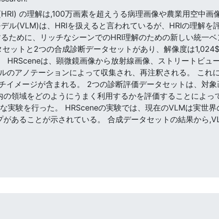
画像 (HRI) の理解は,100万画素を超えうる病理画像や農業用
デル(VLM)は、HRIを扱えると言われているが、HRIの理解
るために、リッチなシーンでのHRI理解のための新しい統一ベン
セットと2つの合成診断データセットがあり、解像度は1,024$\ti
7までである。 HRSceneは、顕微鏡画像から放射線画像、ストリー
ベルのアノテーションによって収集され、再注釈される。 これに
チイメージが含まれる。 2つの診断評価データセットは、対
領域をどのようにうまく利用するかを評価することによって合成される。 
る広範な実験を行った。 HRSceneの実験では、現在のVLMは実
プがあることが示されている。 合成データセットの結果から,V