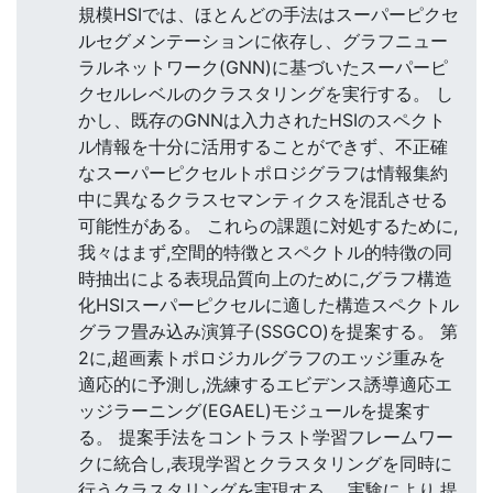
規模HSIでは、ほとんどの手法はスーパーピクセ
ルセグメンテーションに依存し、グラフニュー
ラルネットワーク(GNN)に基づいたスーパーピ
クセルレベルのクラスタリングを実行する。 し
かし、既存のGNNは入力されたHSIのスペクト
ル情報を十分に活用することができず、不正確
なスーパーピクセルトポロジグラフは情報集約
中に異なるクラスセマンティクスを混乱させる
可能性がある。 これらの課題に対処するために,
我々はまず,空間的特徴とスペクトル的特徴の同
時抽出による表現品質向上のために,グラフ構造
化HSIスーパーピクセルに適した構造スペクトル
グラフ畳み込み演算子(SSGCO)を提案する。 第
2に,超画素トポロジカルグラフのエッジ重みを
適応的に予測し,洗練するエビデンス誘導適応エ
ッジラーニング(EGAEL)モジュールを提案す
る。 提案手法をコントラスト学習フレームワー
クに統合し,表現学習とクラスタリングを同時に
行うクラスタリングを実現する。 実験により,提