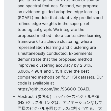
and spectral features. Second, we propose
an evidence-guided adaptive edge learning
(EGAEL) module that adaptively predicts and
refines edge weights in the superpixel
topological graph. We integrate the
proposed method into a contrastive learning
framework to achieve clustering, where
representation learning and clustering are
simultaneously conducted. Experiments
demonstrate that the proposed method
improves clustering accuracy by 2.61%,
6.06%, 4.96% and 3.15% over the best
compared methods on four HSI datasets. Our
code is available at
https://github.com/jhqi/SSGCO-EGAEL.
Abstract（参考訳）: ハイパースペクトル画像
(HSI)クラスタリングは、アノテーションなしで
同様のピクセルを同じクラスに割り当てる。 大