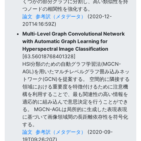
くつかの部分グラフに分割し、高い類似性を持
つノードの相関性を強化する。
論文
参考訳（メタデータ）
(2020-12-
20T14:16:59Z)
Multi-Level Graph Convolutional Network
with Automatic Graph Learning for
Hyperspectral Image Classification
[63.56018768401328]
HSI分類のための自動グラフ学習法(MGCN-
AGL)を用いたマルチレベルグラフ畳み込みネッ
トワーク(GCN)を提案する。 空間的に隣接する
領域における重要度を特徴付けるために注意機
構を利用することで、最も関連性の高い情報を
適応的に組み込んで意思決定を行うことができ
る。 MGCN-AGLは局所的に生成した表現表現
に基づいて画像領域間の長距離依存性を符号化
する。
論文
参考訳（メタデータ）
(2020-09-
19T09:26:20Z)