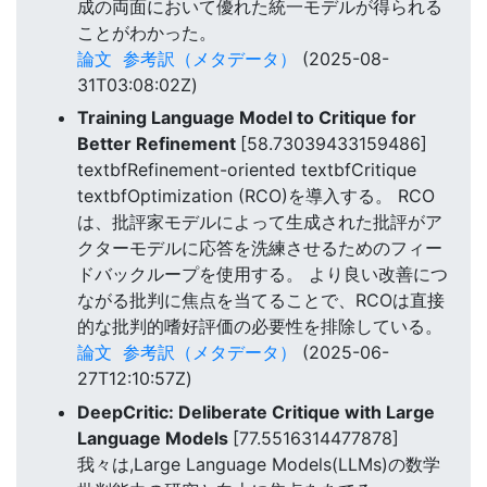
成の両面において優れた統一モデルが得られる
ことがわかった。
論文
参考訳（メタデータ）
(2025-08-
31T03:08:02Z)
Training Language Model to Critique for
Better Refinement
[58.73039433159486]
textbfRefinement-oriented textbfCritique
textbfOptimization (RCO)を導入する。 RCO
は、批評家モデルによって生成された批評がア
クターモデルに応答を洗練させるためのフィー
ドバックループを使用する。 より良い改善につ
ながる批判に焦点を当てることで、RCOは直接
的な批判的嗜好評価の必要性を排除している。
論文
参考訳（メタデータ）
(2025-06-
27T12:10:57Z)
DeepCritic: Deliberate Critique with Large
Language Models
[77.5516314477878]
我々は,Large Language Models(LLMs)の数学