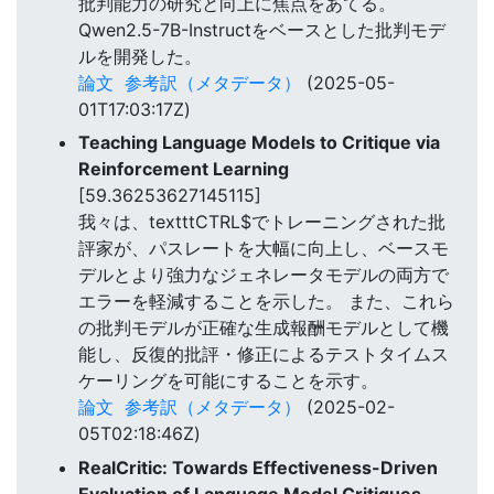
批判能力の研究と向上に焦点をあてる。
Qwen2.5-7B-Instructをベースとした批判モデ
ルを開発した。
論文
参考訳（メタデータ）
(2025-05-
01T17:03:17Z)
Teaching Language Models to Critique via
Reinforcement Learning
[59.36253627145115]
我々は、textttCTRL$でトレーニングされた批
評家が、パスレートを大幅に向上し、ベースモ
デルとより強力なジェネレータモデルの両方で
エラーを軽減することを示した。 また、これら
の批判モデルが正確な生成報酬モデルとして機
能し、反復的批評・修正によるテストタイムス
ケーリングを可能にすることを示す。
論文
参考訳（メタデータ）
(2025-02-
05T02:18:46Z)
RealCritic: Towards Effectiveness-Driven
Evaluation of Language Model Critiques