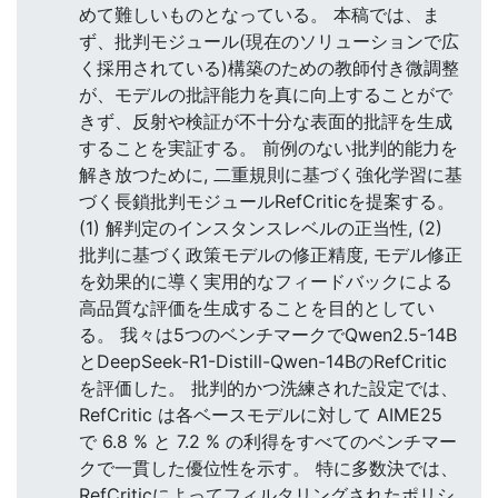
めて難しいものとなっている。 本稿では、ま
ず、批判モジュール(現在のソリューションで広
く採用されている)構築のための教師付き微調整
が、モデルの批評能力を真に向上することがで
きず、反射や検証が不十分な表面的批評を生成
することを実証する。 前例のない批判的能力を
解き放つために, 二重規則に基づく強化学習に基
づく長鎖批判モジュールRefCriticを提案する。
(1) 解判定のインスタンスレベルの正当性, (2)
批判に基づく政策モデルの修正精度, モデル修正
を効果的に導く実用的なフィードバックによる
高品質な評価を生成することを目的としてい
る。 我々は5つのベンチマークでQwen2.5-14B
とDeepSeek-R1-Distill-Qwen-14BのRefCritic
を評価した。 批判的かつ洗練された設定では、
RefCritic は各ベースモデルに対して AIME25
で 6.8 % と 7.2 % の利得をすべてのベンチマー
クで一貫した優位性を示す。 特に多数決では、
RefCriticによってフィルタリングされたポリシ