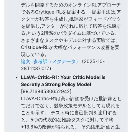
デルを開発するためのオンラインRLアプローチ
であるCrytique-RLを提案する。 提案手法は,ア
クターが応答を生成し,批評家がフィードバック
を提供し,アクターがそれに応じて応答を洗練す
る,という2段階のパラダイムに基づいている。
さまざまなタスクやモデルに対する実験では、
Cristique-RLが大幅なパフォーマンス改善を実
現している。
論文
参考訳（メタデータ）
(2025-10-
28T11:37:01Z)
LLaVA-Critic-R1: Your Critic Model is
Secretly a Strong Policy Model
[99.71684530652942]
LLaVA-Critic-R1は高い評価を受けた批評家とし
てだけでなく、競争政策モデルとしても現れる
ことを示す。 テスト時に自己批判を適用する
と、5つの代表的な推論タスクに対して平均
+13.8%の改善が得られる。 その結果,評価と生