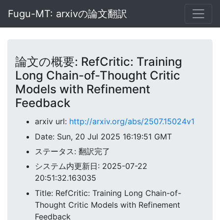
Fugu-MT: arxivの論文翻訳
論文の概要: RefCritic: Training
Long Chain-of-Thought Critic
Models with Refinement
Feedback
arxiv url:
http://arxiv.org/abs/2507.15024v1
Date: Sun, 20 Jul 2025 16:19:51 GMT
ステータス: 翻訳完了
システム内更新日: 2025-07-22
20:51:32.163035
Title: RefCritic: Training Long Chain-of-
Thought Critic Models with Refinement
Feedback