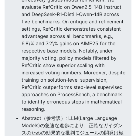
evaluate RefCritic on Qwen2.5-14B-Instruct
and DeepSeek-R1-Distill-Qwen-14B across
five benchmarks. On critique and refinement
settings, RefCritic demonstrates consistent
advantages across all benchmarks, e.g.,
6.8\% and 7.2\% gains on AIME25 for the
respective base models. Notably, under
majority voting, policy models filtered by
RefCritic show superior scaling with
increased voting numbers. Moreover, despite
training on solution-level supervision,
RefCritic outperforms step-level supervised
approaches on ProcessBench, a benchmark
to identify erroneous steps in mathematical
reasoning.
Abstract（参考訳）: LLM(Large Language
Models)の急速な進歩により、正確なガイダン
スのための効果的な批判モジュールの開発は極