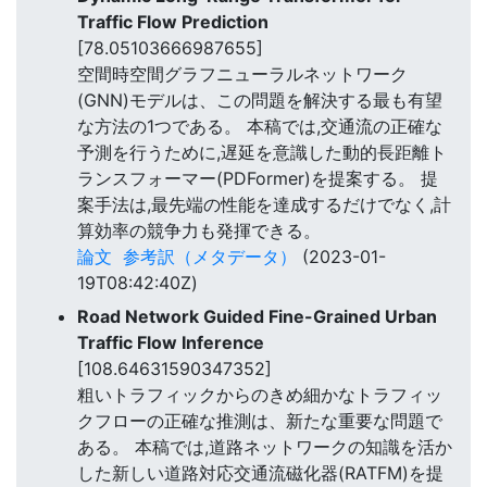
Traffic Flow Prediction
[78.05103666987655]
空間時空間グラフニューラルネットワーク
(GNN)モデルは、この問題を解決する最も有望
な方法の1つである。 本稿では,交通流の正確な
予測を行うために,遅延を意識した動的長距離ト
ランスフォーマー(PDFormer)を提案する。 提
案手法は,最先端の性能を達成するだけでなく,計
算効率の競争力も発揮できる。
論文
参考訳（メタデータ）
(2023-01-
19T08:42:40Z)
Road Network Guided Fine-Grained Urban
Traffic Flow Inference
[108.64631590347352]
粗いトラフィックからのきめ細かなトラフィッ
クフローの正確な推測は、新たな重要な問題で
ある。 本稿では,道路ネットワークの知識を活か
した新しい道路対応交通流磁化器(RATFM)を提