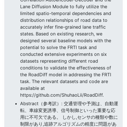
Lane Diffusion Module to fully utilize the
limited spatio-temporal dependencies and
distribution relationships of road data to
accurately infer fine-grained lane traffic
states. Based on existing research, we
designed several baseline models with the
potential to solve the FRTI task and
conducted extensive experiments on six
datasets representing different road
conditions to validate the effectiveness of
the RoadDiff model in addressing the FRTI
task. The relevant datasets and code are
available at
https://github.com/ShuhaoLii/RoadDiff.
Abstract（参考訳）: 交通管理や予測は、自動運
転、車線変更誘導、信号制御といった重要な応
用に不可欠である。 しかし,センサの種類や数に
制限があり,追跡アルゴリズムの精度に問題があ