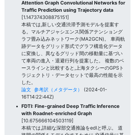
Attention Graph Convolutional Networks for
Traffic Prediction using Trajectory data
[1.147374308875151]
本稿では,新しい交通渋滞予測モデルを提案す
る。マルチアジャシエンス関係アテンショング
ラフ畳み込みネットワーク(MA2GCN)。 車両軌
跡データをグリッド形式でグラフ構造化データ
に変換し、異なるグリッド間の移動量に基づい
て車両の進入・退避行列を提案した。 複数のベ
ースラインと比較すると,上海タクシーのGPSト
ラジェクトリ・データセットで最高の性能を示
した。
論文
参考訳（メタデータ）
(2024-01-
16T14:22:44Z)
FDTI: Fine-grained Deep Traffic Inference
with Roadnet-enriched Graph
[10.675666104503119]
本稿では,詳細な深部交通推論をedIと呼ぶ。 道
路間の関係をモデル化するために,交通信号に基