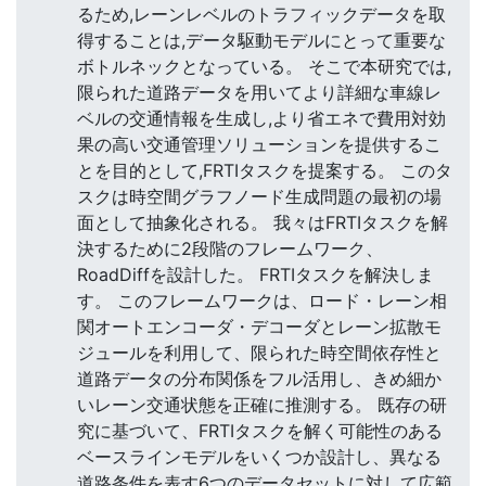
るため,レーンレベルのトラフィックデータを取
得することは,データ駆動モデルにとって重要な
ボトルネックとなっている。 そこで本研究では,
限られた道路データを用いてより詳細な車線レ
ベルの交通情報を生成し,より省エネで費用対効
果の高い交通管理ソリューションを提供するこ
とを目的として,FRTIタスクを提案する。 このタ
スクは時空間グラフノード生成問題の最初の場
面として抽象化される。 我々はFRTIタスクを解
決するために2段階のフレームワーク、
RoadDiffを設計した。 FRTIタスクを解決しま
す。 このフレームワークは、ロード・レーン相
関オートエンコーダ・デコーダとレーン拡散モ
ジュールを利用して、限られた時空間依存性と
道路データの分布関係をフル活用し、きめ細か
いレーン交通状態を正確に推測する。 既存の研
究に基づいて、FRTIタスクを解く可能性のある
ベースラインモデルをいくつか設計し、異なる
道路条件を表す6つのデータセットに対して広範