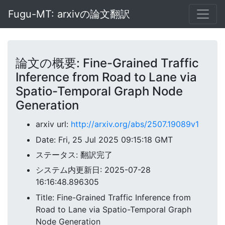
Fugu-MT: arxivの論文翻訳
論文の概要: Fine-Grained Traffic
Inference from Road to Lane via
Spatio-Temporal Graph Node
Generation
arxiv url:
http://arxiv.org/abs/2507.19089v1
Date: Fri, 25 Jul 2025 09:15:18 GMT
ステータス: 翻訳完了
システム内更新日: 2025-07-28
16:16:48.896305
Title: Fine-Grained Traffic Inference from
Road to Lane via Spatio-Temporal Graph
Node Generation