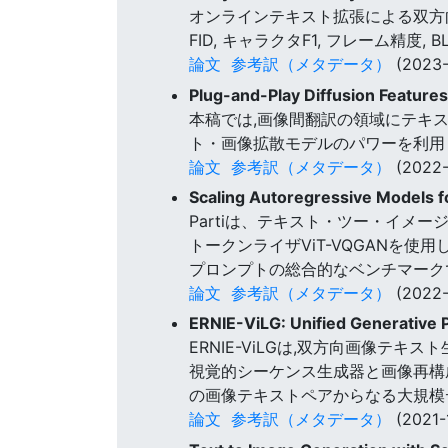
オンラインテキスト拡張による双方
FID, キャラクタF1, フレーム精度
論文
参考訳（メタデータ）
(2023-
Plug-and-Play Diffusion Feature
本稿では,画像間翻訳の領域にテキ
ト・画像拡散モデルのパワーを利用
論文
参考訳（メタデータ）
(2022-
Scaling Autoregressive Models 
Partiは、テキスト・ツー・イメージ
トークンライザViT-VQGANを使用
プロンプトの総合的なベンチマーク
論文
参考訳（メタデータ）
(2022-
ERNIE-ViLG: Unified Generative P
ERNIE-ViLGは,双方向画像
視覚的シーケンス生成器と画像再構成
の画像テキストペアからなる大規模デー
論文
参考訳（メタデータ）
(2021-