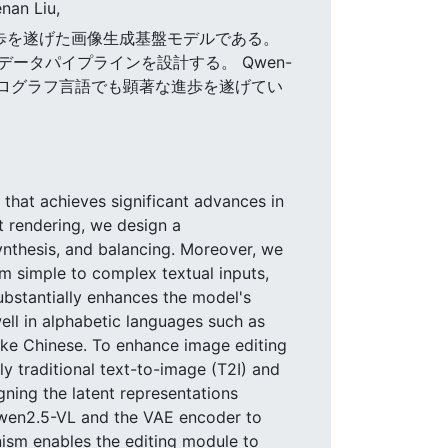
nan Liu,
きな進歩を遂げた画像生成基盤モデルである。
タパイプラインを設計する。 Qwen-
なログラフ言語でも顕著な進歩を遂げてい
that achieves significant advances in
t rendering, we design a
synthesis, and balancing. Moreover, we
om simple to complex textual inputs,
ubstantially enhances the model's
ell in alphabetic languages such as
ike Chinese. To enhance image editing
y traditional text-to-image (T2I) and
gning the latent representations
Qwen2.5-VL and the VAE encoder to
nism enables the editing module to