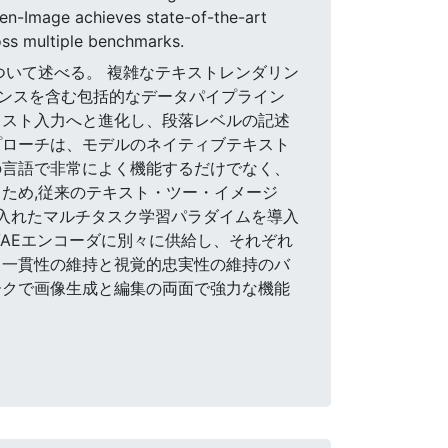
wen-Image achieves state-of-the-art
oss multiple benchmarks.
geについて述べる。 複雑なテキストレンダリン
ンスを含む包括的なデータパイプライン
キスト入力へと進化し、段落レベルの記述
プローチは、モデルのネイティブテキスト
トの言語で非常によく機能するだけでなく、
ため,従来のテキスト・ツー・イメージ
も取り入れたマルチタスク学習パラダイムを導入
LとVAEエンコーダに別々に供給し、それぞれ
ク一貫性の維持と視覚的忠実性の維持のバ
マークで画像生成と編集の両面で強力な機能