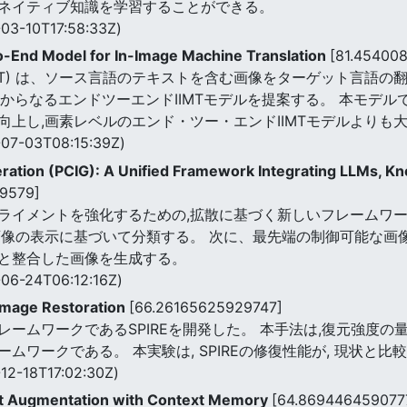
ネイティブ知識を学習することができる。
03-10T17:58:33Z)
o-End Model for In-Image Machine Translation
[81.45400
slation (IIMT) は、ソース言語のテキストを含む画像をターゲ
からなるエンドツーエンドIIMTモデルを提案する。 本モデルで
上し,画素レベルのエンド・ツー・エンドIIMTモデルよりも
07-03T08:15:39Z)
ation (PCIG): A Unified Framework Integrating LLMs, Kn
39579]
ライメントを強化するための,拡散に基づく新しいフレームワー
画像の表示に基づいて分類する。 次に、最先端の制御可能な画
と整合した画像を生成する。
06-24T06:12:16Z)
Image Restoration
[66.26165625929747]
ームワークであるSPIREを開発した。 本手法は,復元強度の
ムワークである。 本実験は, SPIREの修復性能が, 現状と
12-18T17:02:30Z)
ext Augmentation with Context Memory
[64.869446459077