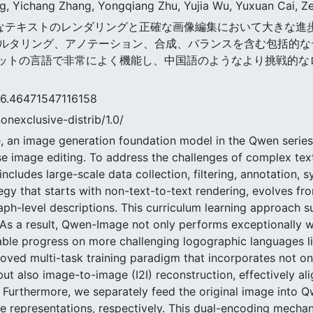
g, Yichang Zhang, Yongqiang Zhu, Yujia Wu, Yuxuan Cai, Ze
mageは複雑なテキストのレンダリングと正確な画像編集において大
ルタリング、アノテーション、合成、バランスを含む包括的なデー
ァベットの言語で非常によく機能し、中国語のようなより挑戦的
471547116158
nonexclusive-distrib/1.0/
 an image generation foundation model in the Qwen series 
e image editing. To address the challenges of complex tex
ncludes large-scale data collection, filtering, annotation, 
egy that starts with non-text-to-text rendering, evolves fr
aph-level descriptions. This curriculum learning approach s
. As a result, Qwen-Image not only performs exceptionally w
able progress on more challenging logographic languages l
oved multi-task training paradigm that incorporates not onl
ut also image-to-image (I2I) reconstruction, effectively ali
urthermore, we separately feed the original image into 
e representations, respectively. This dual-encoding mecha