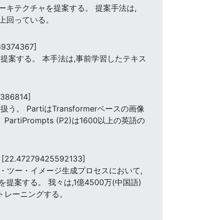
キテクチャを提案する。 提案手法は,
しく上回っている。
69374367]
提案する。 本手法は,事前学習したテキス
386814]
artiはTransformerベースの画像
Prompts (P2)は1600以上の英語の
n
[22.47279425592133]
スト・ツー・イメージ生成プロセスにおいて,
する。 我々は,1億4500万(中国語)
をトレーニングする。