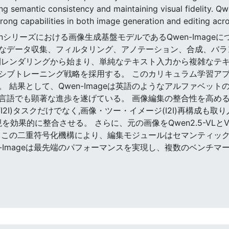
ng semantic consistency and maintaining visual fidelity. Q
rong capabilities in both image generation and editing acr
,Qwenシリーズにおける画像生成基盤モデルであるQwen-Ima
なデータ収集、フィルタリング、アノテーション、合成、バラ
間レンダリングから始まり、単純なテキスト入力から複雑なテ
シブトレーニング戦略を採用する。 このカリキュラム学習ア
 結果として、Qwen-Imageは英語のようなアルファベッ
言語でも顕著な進歩を遂げている。 画像編集の整合性を高める
(TI2I)タスクだけでなく,画像・ツー・イメージ(I2I)再構成
遅延表現を効果的に整合させる。 さらに、元の画像をQwen2.5-V
 この二重符号化機構により、編集モジュールはセマンティッ
n-Imageは最先端のパフォーマンスを実現し、複数のベンチ