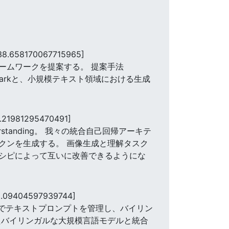
38.658170067715965]
ームワークを提案する。 提案手法
hmarkと、小規模テキスト領域における生成
.21981295470491]
on and understanding。 我々の統合自己回帰アーキテ
クンを生成する。 画像生成と理解タスク
シピによって互いに改善できるようにな
9.09404597939744]
両方でテキストプロンプトを管理し、バイリン
たバイリンガルな大規模言語モデルと統合