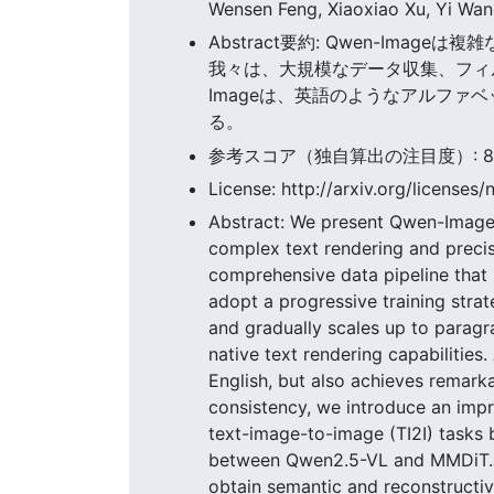
Wensen Feng, Xiaoxiao Xu, Yi Wan
Abstract要約: Qwen-I
我々は、大規模なデータ収集、フィ
Imageは、英語のようなアルフ
る。
参考スコア（独自算出の注目度）: 86.46
License: http://arxiv.org/licenses/
Abstract: We present Qwen-Image,
complex text rendering and precis
comprehensive data pipeline that i
adopt a progressive training strat
and gradually scales up to paragr
native text rendering capabilities
English, but also achieves remark
consistency, we introduce an impr
text-image-to-image (TI2I) tasks b
between Qwen2.5-VL and MMDiT. F
obtain semantic and reconstructiv