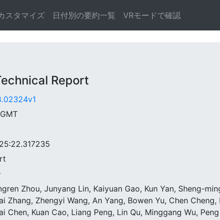
カスタマイズ
日付別の要約一覧
VRモードで確認
hnical Report
08.02324v1
0 GMT
5:22.317235
rt
告
ngren Zhou, Junyang Lin, Kaiyuan Gao, Kun Yan, Sheng-ming 
ai Zhang, Zhengyi Wang, An Yang, Bowen Yu, Chen Cheng, D
ai Chen, Kuan Cao, Liang Peng, Lin Qu, Minggang Wu, Peng