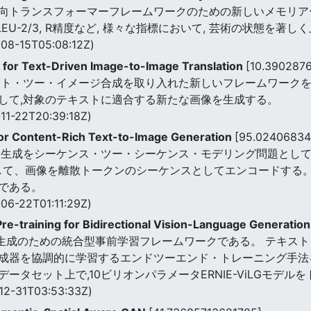
向トランスフォーマーフレームワークのための新しいメモリアー
, BLEU-2/3, R精度など, 様々な指標において, 芸術の状態を著
08-15T05:08:12Z)
s for Text-Driven Image-to-Image Translation
[10.390287
スト・ツー・イメージ合成を取り入れた新しいフレームワークを
して,対象のテキストに適合する新たな画像を生成する。
11-22T20:39:18Z)
for Content-Rich Text-to-Image Generation
[95.02406834
生成をシーケンス・ツー・シーケンス・モデリング問題として扱う。 P
して、画像を離散トークンのシーケンスとしてエンコードする。 Parti
である。
06-22T01:11:29Z)
re-training for Bidirectional Vision-Language Generatio
テキスト生成のための統合型事前学習フレームワークである。 テキ
器を協調的に学習するエンドツーエンド・トレーニング手法を提案
タセット上で,10ビリオンパラメータERNIE-ViLGモデル
12-31T03:53:33Z)