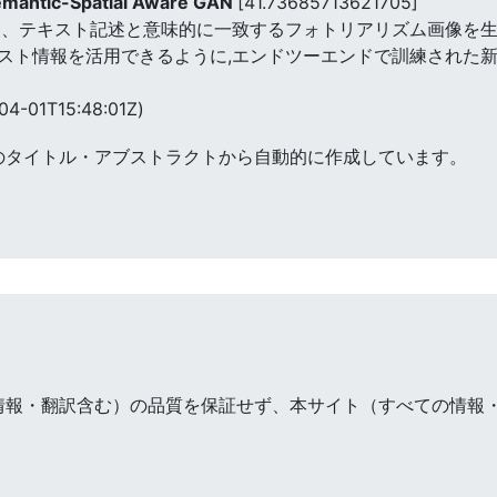
Semantic-Spatial Aware GAN
[41.73685713621705]
ルは、テキスト記述と意味的に一致するフォトリアリズム画像を生
情報を活用できるように,エンドツーエンドで訓練された新しいフレー
04-01T15:48:01Z)
のタイトル・アブストラクトから自動的に作成しています。
情報・翻訳含む）の品質を保証せず、本サイト（すべての情報