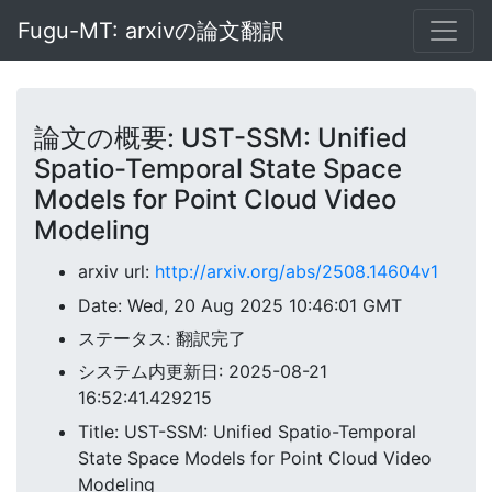
Fugu-MT: arxivの論文翻訳
論文の概要: UST-SSM: Unified
Spatio-Temporal State Space
Models for Point Cloud Video
Modeling
arxiv url:
http://arxiv.org/abs/2508.14604v1
Date: Wed, 20 Aug 2025 10:46:01 GMT
ステータス: 翻訳完了
システム内更新日: 2025-08-21
16:52:41.429215
Title: UST-SSM: Unified Spatio-Temporal
State Space Models for Point Cloud Video
Modeling