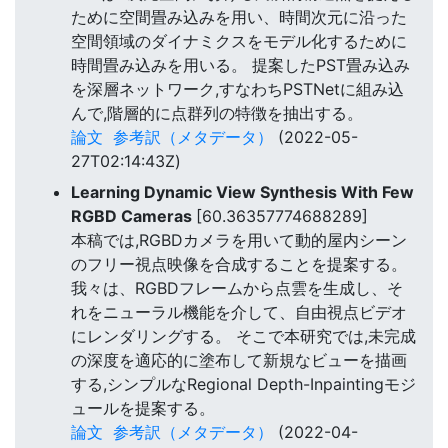
ために空間畳み込みを用い、時間次元に沿った
空間領域のダイナミクスをモデル化するために
時間畳み込みを用いる。 提案したPST畳み込み
を深層ネットワーク,すなわちPSTNetに組み込
んで,階層的に点群列の特徴を抽出する。
論文
参考訳（メタデータ）
(2022-05-
27T02:14:43Z)
Learning Dynamic View Synthesis With Few
RGBD Cameras
[60.36357774688289]
本稿では,RGBDカメラを用いて動的屋内シーン
のフリー視点映像を合成することを提案する。
我々は、RGBDフレームから点雲を生成し、そ
れをニューラル機能を介して、自由視点ビデオ
にレンダリングする。 そこで本研究では,未完成
の深度を適応的に塗布して新規なビューを描画
する,シンプルなRegional Depth-Inpaintingモジ
ュールを提案する。
論文
参考訳（メタデータ）
(2022-04-