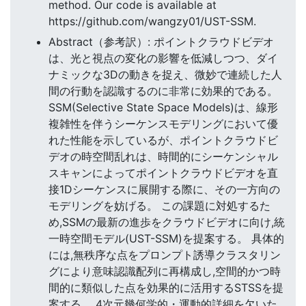
method. Our code is available at
https://github.com/wangzy01/UST-SSM.
Abstract（参考訳）: ポイントクラウドビデオ
は、光と視点の変化の影響を低減しつつ、ダイ
ナミックな3Dの動きを捉え、微妙で連続した人
間の行動を認識するのに非常に効果的である。
SSM(Selective State Space Models)は、線形
複雑性を伴うシーケンスモデリングにおいて優
れた性能を示しているが、ポイントクラウドビ
デオの時空間乱れは、時間的にシーケンシャル
スキャンによってポイントクラウドビデオを直
接1Dシーケンスに展開する際に、その一方向の
モデリングを妨げる。 この課題に対処するた
め,SSMの最新の進歩をクラウドビデオに向け,統
一時空間モデル(UST-SSM)を提案する。 具体的
には,無秩序な点をプロンプト誘導クラスタリン
グにより意味認識配列に再構成し,空間的かつ時
間的に類似した点を効果的に活用するSTSSを提
案する。 4次元幾何学的・運動的詳細を欠いた