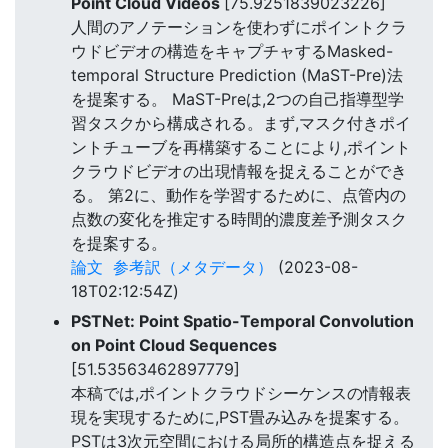
Point Cloud Videos
[75.9251839023226]
人間のアノテーションを使わずにポイントクラ
ウドビデオの構造をキャプチャするMasked-
temporal Structure Prediction (MaST-Pre)法
を提案する。 MaST-Preは,2つの自己指導型学
習タスクから構成される。まず,マスク付きポイ
ントチューブを再構築することにより,ポイント
クラウドビデオの出現情報を捉えることができ
る。 第2に、動作を学習するために、点管内の
点数の変化を推定する時間的濃度差予測タスク
を提案する。
論文
参考訳（メタデータ）
(2023-08-
18T02:12:54Z)
PSTNet: Point Spatio-Temporal Convolution
on Point Cloud Sequences
[51.53563462897779]
本稿では,ポイントクラウドシーケンスの情報表
現を実現するために,PST畳み込みを提案する。
PSTは3次元空間における局所的構造点を捉える