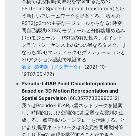
本稿では,空間時間表現を学習するための
PST(Point Space-Temporal Transformer)とい
う新しいフレームワークを提案する。 我々の
PST2は2つの主要なモジュールからなる: 時空
間自己認識(STSA)モジュールと分解能埋め込み
(RE)モジュール。 PST2の有効性を、ポイント
クラウドシーケンス上の2つの異なるタスク、す
なわち4Dセマンティックセグメンテーションと
3Dアクション認識で検証する。
論文
参考訳（メタデータ）
(2021-10-
19T07:55:47Z)
Pseudo-LiDAR Point Cloud Interpolation
Based on 3D Motion Representation and
Spatial Supervision
[68.35777836993212]
我々はPseudo-LiDAR点雲ネットワークを提案
し、時間的および空間的に高品質な点雲列を生
成する。 点雲間のシーンフローを活用すること
により,提案ネットワークは3次元空間運動関係
のより正確な表現を学習することができる。