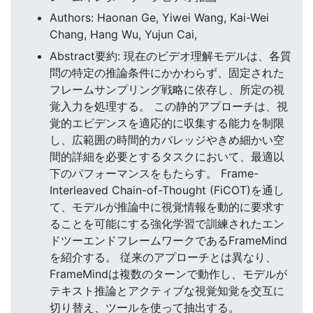
Authors: Haonan Ge, Yiwei Wang, Kai-Wei
Chang, Hang Wu, Yujun Cai,
Abstract要約: 現在のビデオ理解モデルは、各質
問の特定の推論条件にかかわらず、固定された
フレームサンプリング戦略に依存し、所定の視
覚入力を処理する。 この静的アプローチは、視
覚的エビデンスを適応的に収集する能力を制限
し、広範囲の時間的カバレッジやきめ細かい空
間的詳細を必要とするタスクにおいて、最適以
下のパフォーマンスをもたらす。 Frame-
Interleaved Chain-of-Thought (FiCOT)を通し
て、モデルが推論中に視覚情報を動的に要求す
ることを可能にする強化学習で訓練されたエン
ドツーエンドフレームワークであるFrameMind
を紹介する。 従来のアプローチとは異なり、
FrameMindは複数のターンで動作し、モデルが
テキスト推論とアクティブな視覚知覚を交互に
切り替え、ツールを使って抽出する。