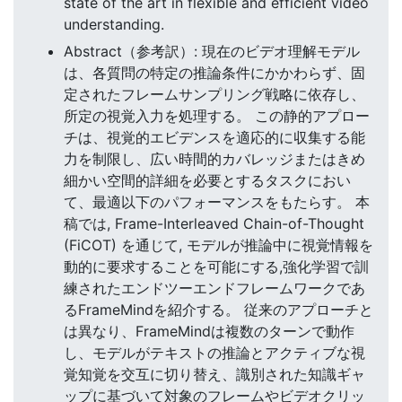
state of the art in flexible and efficient video
understanding.
Abstract（参考訳）: 現在のビデオ理解モデル
は、各質問の特定の推論条件にかかわらず、固
定されたフレームサンプリング戦略に依存し、
所定の視覚入力を処理する。 この静的アプロー
チは、視覚的エビデンスを適応的に収集する能
力を制限し、広い時間的カバレッジまたはきめ
細かい空間的詳細を必要とするタスクにおい
て、最適以下のパフォーマンスをもたらす。 本
稿では, Frame-Interleaved Chain-of-Thought
(FiCOT) を通じて, モデルが推論中に視覚情報を
動的に要求することを可能にする,強化学習で訓
練されたエンドツーエンドフレームワークであ
るFrameMindを紹介する。 従来のアプローチと
は異なり、FrameMindは複数のターンで動作
し、モデルがテキストの推論とアクティブな視
覚知覚を交互に切り替え、識別された知識ギャ
ップに基づいて対象のフレームやビデオクリッ