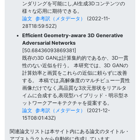
ンダリングを可能にし,AI生成3Dコンテンツの
様々な応用に期待できる。
論文
参考訳（メタデータ）
(2022-11-
28T18:59:52Z)
Efficient Geometry-aware 3D Generative
Adversarial Networks
[50.68436093869381]
既存の3D GANは計算集約的であるか、3D一貫
性のない近似を行う。 本研究では、3D GANの
計算効率と画質をこれらの近似に頼らずに改善
する。 本稿では,高解像度のマルチビュー一貫性
画像だけでなく,高品質な3次元形状をリアルタ
イムに合成する,表現型ハイブリッド・明示型ネ
ットワークアーキテクチャを提案する。
論文
参考訳（メタデータ）
(2021-12-
15T08:01:43Z)
関連論文リストは本サイト内にある論文のタイトル・
アブストラクトから自動的に作成しています。