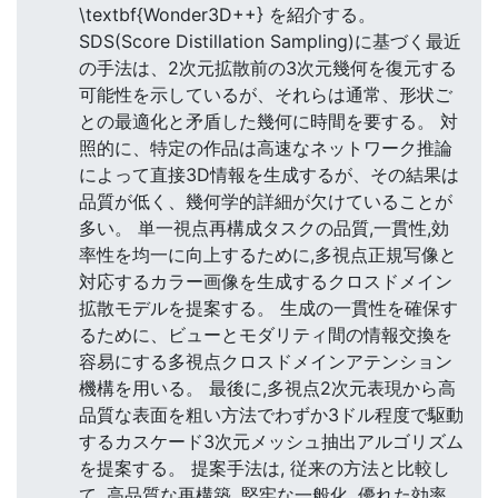
\textbf{Wonder3D++} を紹介する。
SDS(Score Distillation Sampling)に基づく最近
の手法は、2次元拡散前の3次元幾何を復元する
可能性を示しているが、それらは通常、形状ご
との最適化と矛盾した幾何に時間を要する。 対
照的に、特定の作品は高速なネットワーク推論
によって直接3D情報を生成するが、その結果は
品質が低く、幾何学的詳細が欠けていることが
多い。 単一視点再構成タスクの品質,一貫性,効
率性を均一に向上するために,多視点正規写像と
対応するカラー画像を生成するクロスドメイン
拡散モデルを提案する。 生成の一貫性を確保す
るために、ビューとモダリティ間の情報交換を
容易にする多視点クロスドメインアテンション
機構を用いる。 最後に,多視点2次元表現から高
品質な表面を粗い方法でわずか3ドル程度で駆動
するカスケード3次元メッシュ抽出アルゴリズム
を提案する。 提案手法は, 従来の方法と比較し
て, 高品質な再構築, 堅牢な一般化, 優れた効率