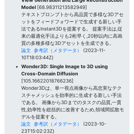
Model
[68.98311213582949]
テキストプロンプトから高品質で多様な3Dアセ
ットをフィードフォワードで生成する新しい手
法であるInstant3Dを提案する。 提案手法は,従
来の最適化手法よりも2桁早く,20秒以内に高画
質の多種多様な3Dアセットを生成できる。
論文
参考訳（メタデータ）
(2023-11-
10T18:03:44Z)
Wonder3D: Single Image to 3D using
Cross-Domain Diffusion
[105.16622018766236]
Wonder3Dは、単一視点画像から高忠実なテク
スチャメッシュを効率的に生成する新しい手法
である。 画像から3Dまでのタスクの品質,一貫
性,効率性を総括的に改善するため,領域間拡散モ
デルを提案する。
論文
参考訳（メタデータ）
(2023-10-
23T15:02:23Z)