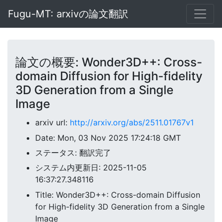
Fugu-MT: arxivの論文翻訳
論文の概要: Wonder3D++: Cross-
domain Diffusion for High-fidelity
3D Generation from a Single
Image
arxiv url:
http://arxiv.org/abs/2511.01767v1
Date: Mon, 03 Nov 2025 17:24:18 GMT
ステータス: 翻訳完了
システム内更新日: 2025-11-05
16:37:27.348116
Title: Wonder3D++: Cross-domain Diffusion
for High-fidelity 3D Generation from a Single
Image