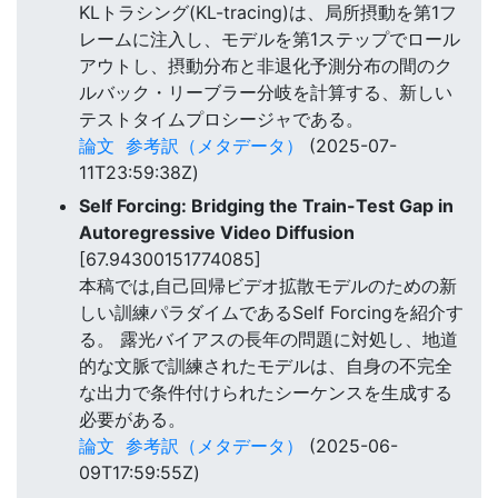
KLトラシング(KL-tracing)は、局所摂動を第1フ
レームに注入し、モデルを第1ステップでロール
アウトし、摂動分布と非退化予測分布の間のク
ルバック・リーブラー分岐を計算する、新しい
テストタイムプロシージャである。
論文
参考訳（メタデータ）
(2025-07-
11T23:59:38Z)
Self Forcing: Bridging the Train-Test Gap in
Autoregressive Video Diffusion
[67.94300151774085]
本稿では,自己回帰ビデオ拡散モデルのための新
しい訓練パラダイムであるSelf Forcingを紹介す
る。 露光バイアスの長年の問題に対処し、地道
的な文脈で訓練されたモデルは、自身の不完全
な出力で条件付けられたシーケンスを生成する
必要がある。
論文
参考訳（メタデータ）
(2025-06-
09T17:59:55Z)