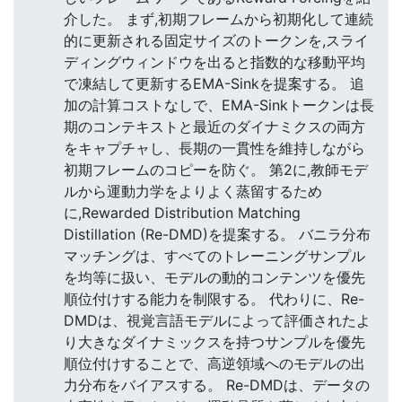
介した。 まず,初期フレームから初期化して連続
的に更新される固定サイズのトークンを,スライ
ディングウィンドウを出ると指数的な移動平均
で凍結して更新するEMA-Sinkを提案する。 追
加の計算コストなしで、EMA-Sinkトークンは長
期のコンテキストと最近のダイナミクスの両方
をキャプチャし、長期の一貫性を維持しながら
初期フレームのコピーを防ぐ。 第2に,教師モデ
ルから運動力学をよりよく蒸留するため
に,Rewarded Distribution Matching
Distillation (Re-DMD)を提案する。 バニラ分布
マッチングは、すべてのトレーニングサンプル
を均等に扱い、モデルの動的コンテンツを優先
順位付けする能力を制限する。 代わりに、Re-
DMDは、視覚言語モデルによって評価されたよ
り大きなダイナミックスを持つサンプルを優先
順位付けすることで、高逆領域へのモデルの出
力分布をバイアスする。 Re-DMDは、データの