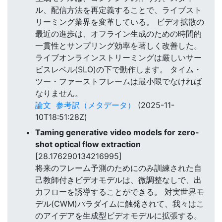
ル、配信方法を再定義することで、ライブスト
リーミング業界を変革している。 ビデオ拡散の
最近の進歩は、オフライン生成のための時間的
一貫性とサンプリング効率を著しく改善した。
ライブオンラインストリーミングは厳しいサー
ビスレベル(SLO)の下で動作します。 タイム・
ツー・ファーストフレームは最小限でなければ
なりません。
論文
参考訳（メタデータ）
(2025-11-
10T18:51:28Z)
Taming generative video models for zero-
shot optical flow extraction
[28.176290134216995]
将来のフレーム予測のためにのみ訓練された自
己教師付きビデオモデルは、微調整なしで、出
力フローを誘導することができる。 対実世界モ
デル(CWM)パラダイムに触発されて、我々はこ
のアイデアを生成型ビデオモデルに拡張する。