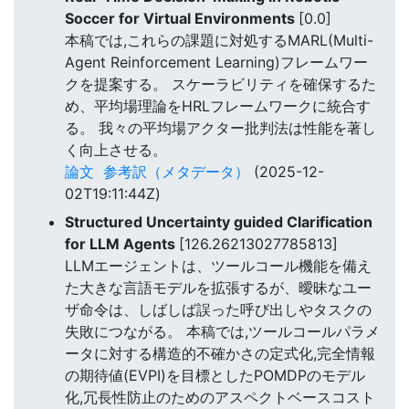
Soccer for Virtual Environments
[0.0]
本稿では,これらの課題に対処するMARL(Multi-
Agent Reinforcement Learning)フレームワー
クを提案する。 スケーラビリティを確保するた
め、平均場理論をHRLフレームワークに統合す
る。 我々の平均場アクター批判法は性能を著し
く向上させる。
論文
参考訳（メタデータ）
(2025-12-
02T19:11:44Z)
Structured Uncertainty guided Clarification
for LLM Agents
[126.26213027785813]
LLMエージェントは、ツールコール機能を備え
た大きな言語モデルを拡張するが、曖昧なユー
ザ命令は、しばしば誤った呼び出しやタスクの
失敗につながる。 本稿では,ツールコールパラメ
ータに対する構造的不確かさの定式化,完全情報
の期待値(EVPI)を目標としたPOMDPのモデル
化,冗長性防止のためのアスペクトベースコスト