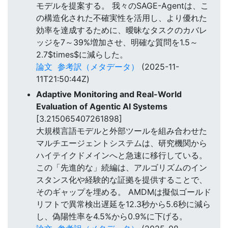
モデルを提案する。 我々のSAGE-Agentは、こ
の構造化された不確実性を活用し、より優れた
効率を達成するために、曖昧なタスクのカバレ
ッジを7～39%増加させ、明確な質問を1.5～
2.7$times$に減らした。
論文
参考訳（メタデータ）
(2025-11-
11T21:50:44Z)
Adaptive Monitoring and Real-World
Evaluation of Agentic AI Systems
[3.215065407261898]
大規模言語モデルと外部ツールを組み合わせた
マルチエージェントシステムは、研究機関から
ハイテイクドメインへと急速に移行している。
この「先進的な」続編は、アルゴリズムのイン
スタンス化や経験的な証拠を提供することで、
そのギャップを埋める。 AMDMは擬似ゴールド
リフトで異常検出遅延を12.3秒から5.6秒に減ら
し、偽陽性率を4.5%から0.9%に下げる。