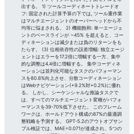
出する。 1) ツールコーディネートトレードオ
フ: 固定された計算予算の下では, ツール重作業
はマルチエージェントのオーバーヘッドから不
均等に悩まされる。 2) 機能飽和: 単一エージェ
ントのベースラインが ~45% を超えると、コー
ディネーションは減少または負のリターンをも
たらす。 (3) 位相依存性の誤差増幅: 独立エージ
ェントはエラーを17.2倍に増幅する一方、集中
的な調整は4.4倍に増幅する。 集中コーディネ
ーションは並列化可能なタスクのパフォーマン
スを80.8%向上させ、分散コーディネーション
はWebナビゲーション(+9.2%対+0.2%)に優れ
る。 しかし、シーケンシャルな推論タスクで
は、すべてのマルチエージェント変種がパフォ
ーマンスを39-70%低下させた。 このフレーム
ワークは、ホールドアウト構成の87%の最適調
整戦略を予測する。 GPT-5.2のアウトオブサン
プル検証では、MAE=0.071が達成され、5つの