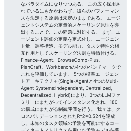
なパラダイムになりつつある。 この広く採用さ
れているにもかかわらず、彼らのパフォーマン
スを決定する原則は未定のままである。 エージ
ェントシステムの定量的スケーリング原理を導
出することで、この問題に対処する。 まず、エ
ージェント評価の定義を定式化し、エージェン
ト量、調整構造、モデル能力、タスク特性の相
互作用としてスケーリング法則を特徴付ける。
Finance-Agent、BrowseComp-Plus、
PlanCraft、Workbenchの4つのベンチマークで
これを評価しています。 5つの標準エージェン
トアーキテクチャ(Single-Agentと4つのMulti-
Agent Systems:Independent, Centralized,
Decentralized, Hybrid)により、3つのLLMファ
ミリーにまたがってインスタンス化され、180
の構成にまたがる制御評価を行う。 我々は、ク
ロスバリデーションされたR^2=0.524を達成
し、未知のタスク領域の予測を可能にするコー
ディネートメトリクスを用いた予測モデルを導