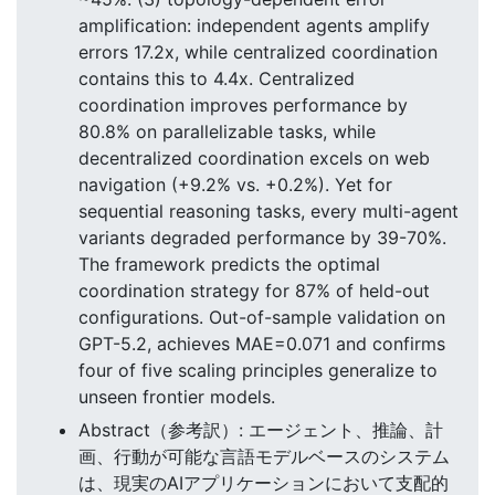
amplification: independent agents amplify
errors 17.2x, while centralized coordination
contains this to 4.4x. Centralized
coordination improves performance by
80.8% on parallelizable tasks, while
decentralized coordination excels on web
navigation (+9.2% vs. +0.2%). Yet for
sequential reasoning tasks, every multi-agent
variants degraded performance by 39-70%.
The framework predicts the optimal
coordination strategy for 87% of held-out
configurations. Out-of-sample validation on
GPT-5.2, achieves MAE=0.071 and confirms
four of five scaling principles generalize to
unseen frontier models.
Abstract（参考訳）: エージェント、推論、計
画、行動が可能な言語モデルベースのシステム
は、現実のAIアプリケーションにおいて支配的