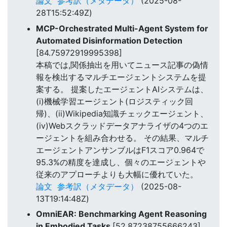
論文
参考訳（メタデータ）
(2025-08-
28T15:52:49Z)
MCP-Orchestrated Multi-Agent System for
Automated Disinformation Detection
[84.75972919995398]
本稿では,関係抽出を用いてニュース記事の偽情
報を検出するマルチエージェントシステムを提
案する。 提案したエージェントAIシステムは、
(i)機械学習エージェント(ロジスティック回
帰)、(ii)Wikipedia知識チェックエージェント、
(iv)Webスクラッドデータアナライザの4つのエ
ージェントを組み合わせる。 その結果、マルチ
エージェントアンサンブルはF1スコア0.964で
95.3%の精度を達成し、個々のエージェントや
従来のアプローチよりも大幅に優れていた。
論文
参考訳（メタデータ）
(2025-08-
13T19:14:48Z)
OmniEAR: Benchmarking Agent Reasoning
in Embodied Tasks
[52.87238755666243]