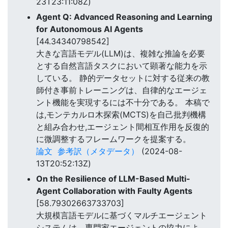
23T23:11:08Z)
Agent Q: Advanced Reasoning and Learning
for Autonomous AI Agents
[44.34340798542]
大きな言語モデル(LLM)は、複雑な推論を必要
とする自然言語タスクにおいて顕著な能力を示
している。 静的データセットに対する従来の教
師付き事前トレーニングは、自律的なエージェ
ント機能を実現するには不十分である。 本稿で
は,モンテカルロ木探索(MCTS)を自己批判機構
と組み合わせ,エージェント間相互作用を反復的
に微調整するフレームワークを提案する。
論文
参考訳（メタデータ）
(2024-08-
13T20:52:13Z)
On the Resilience of LLM-Based Multi-
Agent Collaboration with Faulty Agents
[58.79302663733703]
大規模言語モデルに基づくマルチエージェント
システムは、専門家エージェントの協力によ