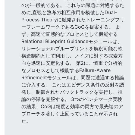
のが一般的である。 これらの課題に対処するた
めに,直観と熟考の相互作用を模倣したDual-
Process Theoryに触発されたトレーニングフリ
ーフレームワークであるCoGを提案する。 ま
ず、高速で直感的なプロセスとして機能する
Relational Blueprint Guidanceモジュールは、
リレーショナルブループリントを解釈可能な軟
構造制約として利用し、ノイズに対する探索方
向を迅速に安定化する。 第2に、慎重で分析的
なプロセスとして機能するFailure-Aware
Refinementモジュールは、問題に遭遇する推論
に介入する。 これはエビデンス条件の反射を誘
発し、制御されたバックトラックを実行し、推
論の停滞を克服する。 3つのベンチマーク実験
の結果、CoGは精度と効率の両方で最先端のア
プローチを著しく上回っていることが示され
た。