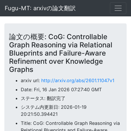
Fugu-MT: arxivの論文翻訳
論文の概要: CoG: Controllable
Graph Reasoning via Relational
Blueprints and Failure-Aware
Refinement over Knowledge
Graphs
arxiv url:
http://arxiv.org/abs/2601.11047v1
Date: Fri, 16 Jan 2026 07:27:40 GMT
ステータス: 翻訳完了
システム内更新日: 2026-01-19
20:21:50.394421
Title: CoG: Controllable Graph Reasoning via
Relational Blueprints and Failure-Aware