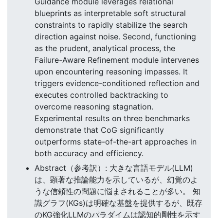
Guidance module leverages relational
blueprints as interpretable soft structural
constraints to rapidly stabilize the search
direction against noise. Second, functioning
as the prudent, analytical process, the
Failure-Aware Refinement module intervenes
upon encountering reasoning impasses. It
triggers evidence-conditioned reflection and
executes controlled backtracking to
overcome reasoning stagnation.
Experimental results on three benchmarks
demonstrate that CoG significantly
outperforms state-of-the-art approaches in
both accuracy and efficiency.
Abstract（参考訳）: 大きな言語モデル(LLM)
は、顕著な推論能力を示しているが、幻覚のよ
うな信頼性の問題に悩まされることが多い。 知
識グラフ(KGs)は明確な基盤を提供するが、既存
のKG強化LLMのパラダイムは認知的剛性を示す