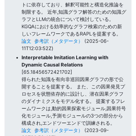
トに依存しており、解釈可能性と構造化推論を
制限する。 近年,知識グラフ解答のための知識グ
ラフとLLMの統合について検討している。
KGQAにおける効率的なグラフ検索のための新
しいフレームワークであるRAPLを提案する。
論文
参考訳（メタデータ）
(2025-06-
11T12:03:52Z)
Interpretable Imitation Learning with
Dynamic Causal Relations
[65.18456572421702]
得られた知識を有向非巡回因果グラフの形で公
開することを提案する。 また、この因果発見プ
ロセスを状態依存的に設計し、潜在因果グラフ
のダイナミクスをモデル化する。 提案するフレ
ームワークは,動的因果探索モジュール,因果符号
化モジュール,予測モジュールの3つの部分から
構成され,エンドツーエンドで訓練される。
論文
参考訳（メタデータ）
(2023-09-