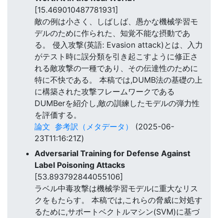
[15.469010487781931]
敵の例は小さく、しばしば、愚かな機械学習モ
デルのために作られた、知覚不能な摂動であ
る。 侵入攻撃(英語: Evasion attack)とは、入力
がテスト時に誤分類を引き起こすように修正さ
れる敵攻撃の一種であり、その伝達性のために
特に不快である。 本稿では,DUMB法の基礎の上
に構築された攻撃フレームワークである
DUMBerを紹介し,敵の訓練したモデルの弾力性
を評価する。
論文
参考訳（メタデータ）
(2025-06-
23T11:16:21Z)
Adversarial Training for Defense Against
Label Poisoning Attacks
[53.893792844055106]
ラベル中毒攻撃は機械学習モデルに重大なリス
クをもたらす。 本稿では,これらの脅威に対処す
るために,サポートベクトルマシン(SVM)に基づ