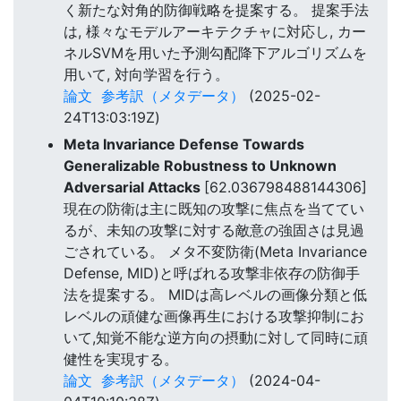
く新たな対角的防御戦略を提案する。 提案手法
は, 様々なモデルアーキテクチャに対応し, カー
ネルSVMを用いた予測勾配降下アルゴリズムを
用いて, 対向学習を行う。
論文
参考訳（メタデータ）
(2025-02-
24T13:03:19Z)
Meta Invariance Defense Towards
Generalizable Robustness to Unknown
Adversarial Attacks
[62.036798488144306]
現在の防衛は主に既知の攻撃に焦点を当ててい
るが、未知の攻撃に対する敵意の強固さは見過
ごされている。 メタ不変防衛(Meta Invariance
Defense, MID)と呼ばれる攻撃非依存の防御手
法を提案する。 MIDは高レベルの画像分類と低
レベルの頑健な画像再生における攻撃抑制にお
いて,知覚不能な逆方向の摂動に対して同時に頑
健性を実現する。
論文
参考訳（メタデータ）
(2024-04-