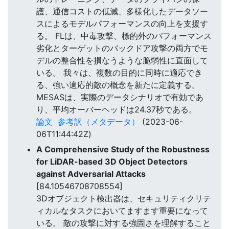
護、通信コストの低減、多様化したデータソー
スによるモデルパフォーマンスの向上を支援す
る。 FLは、中毒攻撃、標的外のパフォーマンス
劣化とターゲットのバックドア攻撃の両方でモ
デルの整合性を損なうような脆弱性に直面して
いる。 我々は、複数の目的に同時に適応でき
る、強い適応的敵の概念を新たに定義する。
MESASは、実際のデータシナリオで有効であ
り、平均オーバーヘッドは24.37秒である。
論文
参考訳（メタデータ）
(2023-06-
06T11:44:42Z)
A Comprehensive Study of the Robustness
for LiDAR-based 3D Object Detectors
against Adversarial Attacks
[84.10546708708554]
3Dオブジェクト検出器は、セキュリティクリテ
ィカルなタスクにおいてますます重要になって
いる。 敵の攻撃に対する強固さを理解すること