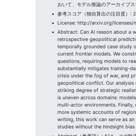
おいて、モデル推論のアーカイブス
参考スコア（独自算出の注目度）: 23.9
License: http://arxiv.org/licenses/
Abstract: Can AI reason about a wa
retrospective geopolitical predic
temporally grounded case study of 
current frontier models. We constr
questions, requiring models to re
substantially mitigates training-d
crisis under the fog of war, and 
geopolitical conflict. Our analysis
striking degree of strategic reali
is uneven across domains: models a
multi-actor environments. Finally,
more systemic accounts of regiona
writing, this work can serve as an
studies without the hindsight bias 
Abstract（参考訳）: AIは