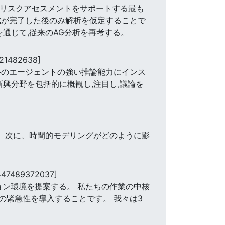
ーリスクアセスメントをサポートする最も
成が完了した後のみ解析を仮定することで
通じて,従来のAG分析を再考する。
221482638]
ルのエージェントの強い推論能力にインス
興分野を包括的に概観し,注目し,議論を
。 次に、時間的モデリングがどのように影
447489372037]
ョン環境を提案する。 私たちの作業の中核
の緊急性を導入することです。 我々は3