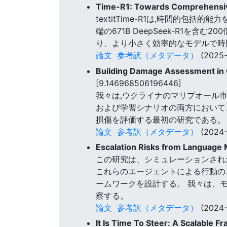
Time-R1: Towards Comprehensiv
textitTime-R1は,時間的包
端の671B DeepSeek-R1
り、より小さく効率的なモデルで時
論文
参考訳（メタデータ）
(2025-
Building Damage Assessment in 
[9.146968506196446]
我々は,ウクライナのマリプオール
および学習シナリオの両方において
損傷を評価する最初の研究である。
論文
参考訳（メタデータ）
(2024-
Escalation Risks from Language 
この研究は、シミュレーションされ
これらのエージェントによる行動の
ームワークを設計する。 我々は、
察する。
論文
参考訳（メタデータ）
(2024-
It Is Time To Steer: A Scalable 