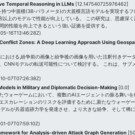
e Temporal Reasoning in LLMs
[12.147540725976462]
括的能力を持つ中規模(3B-パラメータ)の大規模言語モデルを実現するフ
を含む200倍以上のモデルで性能が向上している。 この研究は、思慮
間的性能を向上できるという強い証拠を提供する。
05-16T13:46:28Z)
Conflict Zones: A Deep Learning Approach Using Geospat
市における,紛争前の画像と紛争後の画像を用いた注釈付きデー
、CNNモデルの転送可能性について検討する。 これは、サブ
10-07T07:26:38Z)
Models in Military and Diplomatic Decision-Making
[0.0]
たウォーゲームにおいて、複数のAIエージェントの振る舞いを
エスカレーションのリスクを評価するために,新たなウォーゲ
モデルが兵器追跡力学を発達させ、より大きな紛争、そして稀
01-07T07:59:10Z)
Framework for Analysis-driven Attack Graph Generation
[5