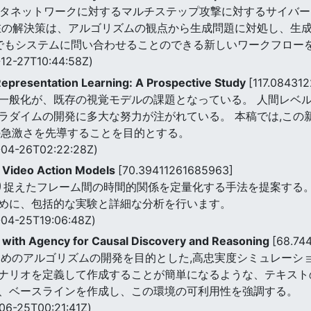
ュータネットワークに対するマルチステップ攻撃に対するサイバ
在の解決策は、アルゴリズムの観点から生成問題に対処し、生
つでもシステムに問い合わせることのできる新しいワークフローを
12-27T10:44:58Z)
epresentation Learning: A Prospective Study
[117.08431
一般化が、既存の視覚モデルの課題となっている。 人間レベ
ラダイムの開発に多大な努力が注がれている。 本稿では,この新
の急激さを先導することを目的とする。
04-26T02:22:28Z)
r Video Action Models
[70.39411261685963]
より捉えたフレーム間の時間的関係を定量化する手法を提案する
めに、包括的な実験と詳細な分析を行います。
04-25T19:06:48Z)
 with Agency for Causal Discovery and Reasoning
[68.74
ためのアルゴリズムの開発を目的とした,高忠実度シミュレーシ
ナリオを定義して作成することが簡単になるような、テキスト
、ベースラインを作成し、この環境の可利用性を強調する。
06-25T00:21:41Z)