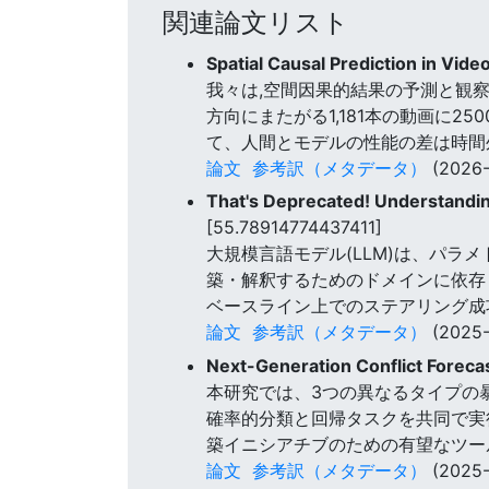
関連論文リスト
Spatial Causal Prediction in Vide
我々は,空間因果的結果の予測と観
方向にまたがる1,181本の動画に
て、人間とモデルの性能の差は時間
論文
参考訳（メタデータ）
(2026-
That's Deprecated! Understandin
[55.78914774437411]
大規模言語モデル(LLM)は、パ
築・解釈するためのドメインに依存し
ベースライン上でのステアリング成功
論文
参考訳（メタデータ）
(2025-
Next-Generation Conflict Foreca
本研究では、3つの異なるタイプの
確率的分類と回帰タスクを共同で実
築イニシアチブのための有望なツー
論文
参考訳（メタデータ）
(2025-