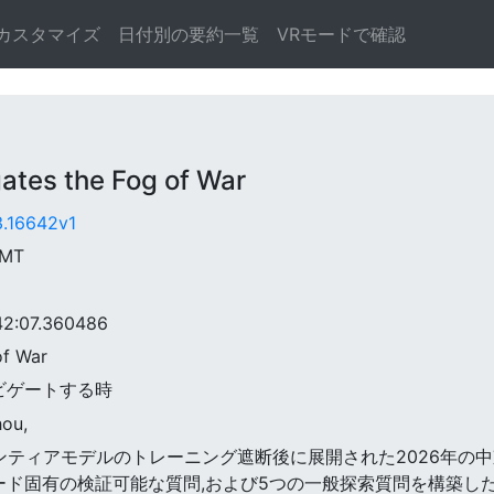
カスタマイズ
日付別の要約一覧
VRモードで確認
es the Fog of War
3.16642v1
GMT
:07.360486
of War
ナビゲートする時
hou,
のフロンティアモデルのトレーニング遮断後に展開された2026年
のノード固有の検証可能な質問,および5つの一般探索質問を構築