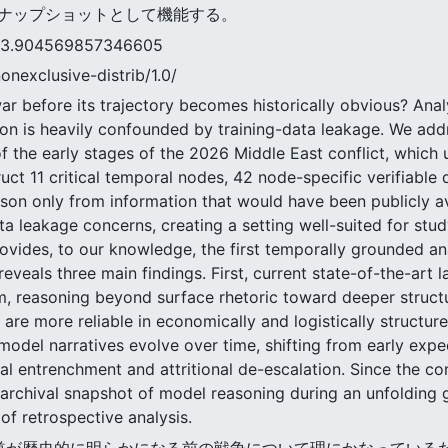
ナップショットとして機能する。
04569857346605
nonexclusive-distrib/1.0/
r before its trajectory becomes historically obvious? Analyz
tion is heavily confounded by training-data leakage. We add
the early stages of the 2026 Middle East conflict, which un
uct 11 critical temporal nodes, 42 node-specific verifiable
ason only from information that would have been publicly a
ata leakage concerns, creating a setting well-suited for s
provides, to our knowledge, the first temporally grounded a
 reveals three main findings. First, current state-of-the-ar
sm, reasoning beyond surface rhetoric toward deeper structu
re more reliable in economically and logistically structure
 model narratives evolve over time, shifting from early ex
l entrenchment and attritional de-escalation. Since the con
 archival snapshot of model reasoning during an unfolding ge
of retrospective analysis.
、その軌道が歴史的に明らかになる前の戦争について理にかなってい