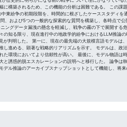
幅に構築されるため、この機能の分析は困難である。 この課
の中東紛争の初期段階を、時間的に根ざしたケーススタディを通
質問、および5つの一般的な探索的な質問を構築し、各時点で
ーニングデータ漏洩の懸念を軽減し、戦争の霧の下で展開する
々の知る限り、現在進行中の地政学的紛争におけるLLM推論
所見が判明した。 第一に、現在の最先端の大規模言語モデルは
推し進める、顕著な戦略的リアリズムを示す。 モデルは、政
れた環境においてより信頼性が高い。 最後に、モデル物語は
大と誘惑的脱エスカレーションの説明へと移行した。 論争は
モデル推論のアーカイブスナップショットとして機能し、将来