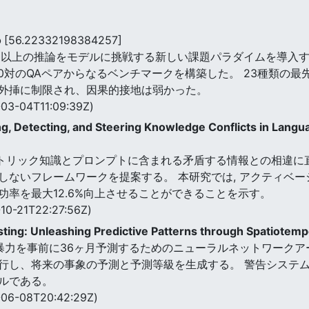
o
[56.22332198384257]
察以上の推論をモデルに挑戦する新しい課題パラダイムを導入す
2500対のQAペアからなるベンチマークを構築した。 23種類
外挿に制限され、因果的接地は弱かった。
03-04T11:09:39Z)
g, Detecting, and Steering Knowledge Conflicts in Lang
ラメトリック知識とプロンプトに含まれる矛盾する情報との相違に
ないフレームワークを提案する。 本研究では, アクティベー
率を最大12.6%向上させることができることを示す。
10-21T22:27:56Z)
sting: Unleashing Predictive Patterns through Spatiotem
暴力を事前に36ヶ月予測するためのニューラルネットワークア
行し、将来の事象の予測と予測等級を生成する。 警告システ
ルである。
06-08T20:42:29Z)