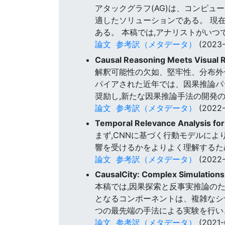
アタックグラフ(AG)は、コンピ
適したソリューションである。 現
ある。 本稿では,アナリストがい
論文
参考訳（メタデータ）
(2023-
Causal Reasoning Meets Visual R
解釈可能性の欠如、堅牢性、分布外
パイアされた近年では、因果推論パ
奨励し,新たな因果推論手法の開発
論文
参考訳（メタデータ）
(2022-
Temporal Relevance Analysis fo
まず,CNNに基づく行動モデルに
響を受けるかをよりよく理解するた
論文
参考訳（メタデータ）
(2022-
CausalCity: Complex Simulations
本稿では,因果探索と反事実推論の
となるコンポーネントは、複雑なシ
つの最先端の手法による実験を行い
論文
参考訳（メタデータ）
(2021-