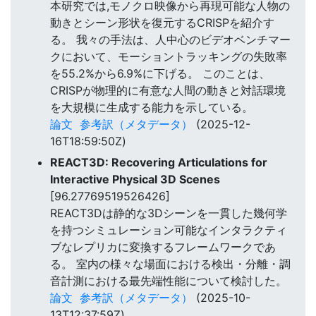
本研究では,モノクロ映像から再現可能な人物の
動きとシーン形状を復元するCRISPを紹介す
る。 我々の手法は、人中心のビデオベンチマー
クにおいて、モーショントラッキングの失敗率
を55.2%から6.9%に下げる。 このことは、
CRISPが物理的に有意な人間の動きと対話環境
を大規模に生成する能力を示している。
論文
参考訳（メタデータ）
(2025-12-
16T18:59:50Z)
REACT3D: Recovering Articulations for
Interactive Physical 3D Scenes
[96.27769519526426]
REACT3Dは静的な3Dシーンを一貫した幾何学
を持つシミュレーション可能なインタラクティ
ブなレプリカに変換するフレームワークであ
る。 室内の様々な場面における検出・分離・調
音計測における最先端性能について検討した。
論文
参考訳（メタデータ）
(2025-10-
13T12:37:59Z)