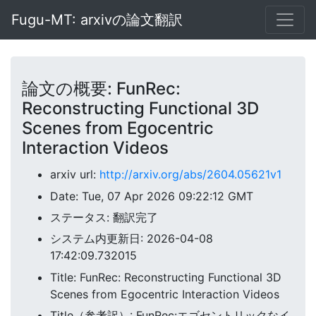
Fugu-MT: arxivの論文翻訳
論文の概要: FunRec:
Reconstructing Functional 3D
Scenes from Egocentric
Interaction Videos
arxiv url:
http://arxiv.org/abs/2604.05621v1
Date: Tue, 07 Apr 2026 09:22:12 GMT
ステータス: 翻訳完了
システム内更新日: 2026-04-08
17:42:09.732015
Title: FunRec: Reconstructing Functional 3D
Scenes from Egocentric Interaction Videos
Title（参考訳）: FunRec:エゴセントリックなイ