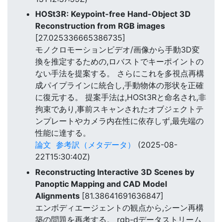
HOSt3R: Keypoint-free Hand-Object 3D
Reconstruction from RGB images
[27.025336665386735]
モノクロモーションビデオ/画像から手動3D変
換を推定するための,ロバストでキーポイントの
ない手法を提案する。 さらにこれを多視点再構
成パイプラインに統合し,手動物体の形状を正確
に復元する。 提案手法は,HOSt3Rと命名され,非
拘束であり,事前スキャンされたオブジェクトテ
ンプレートやカメラ内在性に依存しず,最先端の
性能に達する。
論文
参考訳（メタデータ）
(2025-08-
22T15:30:40Z)
Reconstructing Interactive 3D Scenes by
Panoptic Mapping and CAD Model
Alignments
[81.38641691636847]
エンボディエージェントの観点から,シーン再構
築の問題を再考する。 rgb-dデータストリーム