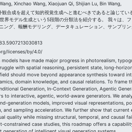
ang, Xinchao Wang, Xiaojuan Qi, Shijian Lu, Bin Wang,
分野は外観合成を超えて知的視覚生成へと進むべきであると論じている。
, 世界モデル生成という5段階の分類法を紹介する。 我々は
ニング、報酬モデリング、データキュレーション、サンプリン
5907213030813
rg/licenses/by/4.0/
n models have made major progress in photorealism, typogra
 struggle with spatial reasoning, persistent state, long-horiz
field should move beyond appearance synthesis toward intel
amics, domain knowledge, and causal relations. To frame thi
ditional Generation, In-Context Generation, Agentic Gener
 to interactive, agentic, world-aware generators. We analy
nd-generation models, improved visual representations, po
ion, and sampling acceleration. We further show that current
l quality while missing structural, temporal, and causal f
rt-constrained case studies, this roadmap offers a capabili
 generation of intelligent visual generation systems.