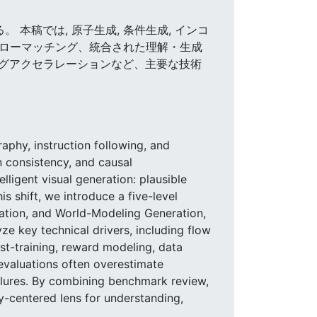
 本稿では, 原子生成, 条件生成, インコ
、フローマッチング、統合された理解・生成
グアクセラレーションなど、主要な技術
phy, instruction following, and
on consistency, and causal
ligent visual generation: plausible
s shift, we introduce a five-level
ation, and World-Modeling Generation,
ze key technical drivers, including flow
st-training, reward modeling, data
 evaluations often overestimate
ailures. By combining benchmark review,
ty-centered lens for understanding,