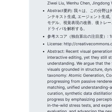
Ziwei Liu, Wenhu Chen, Jingdong W
Abstract要約: 我々は、この
ンテキスト生成, エージェント生成
モデル、視覚表現の改善、後トレー
ドライバを解析する。
参考スコア（独自算出の注目度）: 183.
License: http://creativecommons.o
Abstract: Recent visual generatio
interactive editing, yet they still
understanding. We argue that the 
visuals grounded in structure, dyn
taxonomy: Atomic Generation, Con
progressing from passive renderers
matching, unified understanding-a
curation, synthetic data distillat
progress by emphasizing perceptua
in-the-wild stress tests, and expe
evaluating, and advancing the next