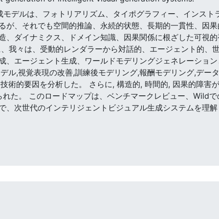
の視覚生成モデルは、フォトリアリズム、タイポグラフィー、イン
るが、それでも空間的推論、永続的状態、長期的一貫性、因果
造、ダイナミクス、ドメイン知識、因果関係に根ざした可視的
に、我々は、受動的レンダラーから対話的、エージェント的、
成、エージェント生成、ワールドモデリングジェネレーションと
デル,視覚表現の改善,訓練後モデリング,報酬モデリング,デー
術的要因を分析した。 さらに, 構造的, 時間的, 因果的障害
られた。 このロードマップは、ベンチマークレビュー、Wild
で、次世代のインテリジェントビジュアル生成システムを理解