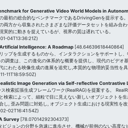
nchmark for Generative Video World Models in Autono
初の総合的なベンチマークであるDrivingGenを提示する。 D
の両方から収集されたさまざまな評価データセットを組み合わ
現実的に動きを捉えているが、視界の質は遅れている。
01-04T13:36:21Z)
Artificial Intelligence: A Roadmap
[48.64639618440864]
リップを生成するものから、インタラクションをサポートし、
この調査は、この進化の体系的な概要を提供し、現代のビデオ
世代にわたる映像生成の進展を追究し,本質的な物理的妥当性を
11-11T18:59:50Z)
listic Image Generation via Self-reflective Contrastive
検索拡張生成フレームワーク(RealRAG)を提案する。 Rea
と検索によって、細粒で目に見えない新しいオブジェクトを生成
し, 歪み問題に対処し, オブジェクト生成における現実性を
02-02T16:41:54Z)
: A Survey
[78.07014292304373]
ュータビジョンの分野を急速に進歩させ、機械が前例のない高度