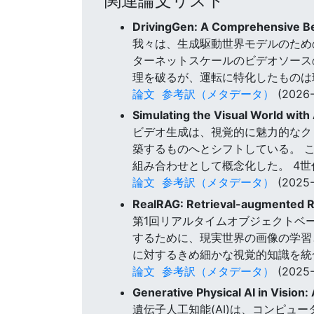
関連論文リスト
DrivingGen: A Comprehensive Be
我々は、生成駆動世界モデルのための最
ターネットスケールのビデオソース
理を破るが、運転に特化したものは
論文
参考訳（メタデータ）
(2026-
Simulating the Visual World with 
ビデオ生成は、視覚的に魅力的なク
築するものへとシフトしている。 
組み合わせとして概念化した。 4
論文
参考訳（メタデータ）
(2025-
RealRAG: Retrieval-augmented Rea
第1回リアルタイムオブジェクトベース
するために、現実世界の画像の学習
に対するきめ細かな視覚的知識を統合
論文
参考訳（メタデータ）
(2025-
Generative Physical AI in Vision
遺伝子人工知能(AI)は、コンピ