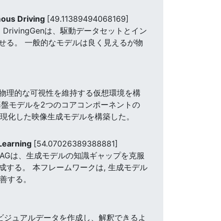
mous Driving
[49.11389494068169]
rivingGenは、駆動データセットとイン
せる。 一般的なモデルは良く見えるが物
物理的な可視性を維持する仮想環境を構
基盤モデルを2つのコアコンポーネントの
具現化した映像生成モデルを構築した。
 Learning
[54.07026389388881]
lRAGは、生成モデルの知識ギャップを克服
する。 本フレームワークは, 生成モデル
改善する。
なビジュアルデータを作成し、解釈できるよ