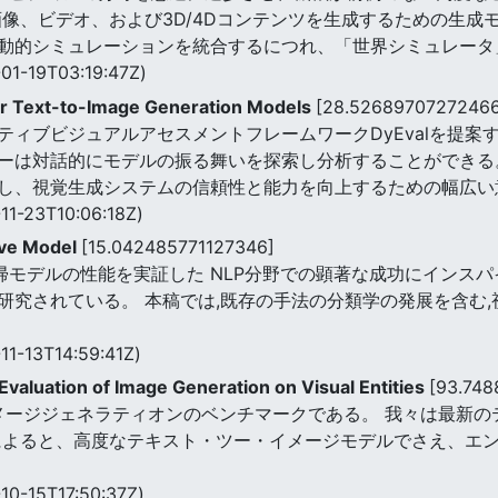
像、ビデオ、および3D/4Dコンテンツを生成するための生成
動的シミュレーションを統合するにつれ、「世界シミュレータ
01-19T03:19:47Z)
or Text-to-Image Generation Models
[28.5268970727246
ィブビジュアルアセスメントフレームワークDyEvalを提案する
ーは対話的にモデルの振る舞いを探索し分析することができる
し、視覚生成システムの信頼性と能力を向上するための幅広い
11-23T10:06:18Z)
ive Model
[15.042485771127346]
回帰モデルの性能を実証した NLP分野での顕著な成功にインス
研究されている。 本稿では,既存の手法の分類学の発展を含む
11-13T14:59:41Z)
valuation of Image Generation on Visual Entities
[93.748
Tensiveイメージジェネラティオンのベンチマークである。 我々
によると、高度なテキスト・ツー・イメージモデルでさえ、エ
10-15T17:50:37Z)