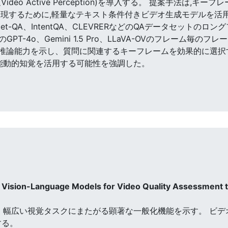
deo Active Perception)を導入する。 提案手法は
現するために,軽量なテキスト条件付きビデオ生成モデルを活用
ivityNet-QA、IntentQA、CLEVRERなどのQAデータセ
-4o、Gemini 1.5 Pro、LLaVA-OVのフレーム毎の
推論能力を示し、質問に関連するキーフレームを効果的に選択す
 能動的知覚を活用する可能性を強調した。
f Vision-Language Models for Video Quality Assessment 
Models)は、幅広い視覚タスクにまたがる顕著な一般化機能を示す。 
する。