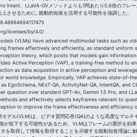
1.5 Pro Intent、LLaVA-OVメソッドよりも1問あたり5.
向上させるために, 能動的知覚を活用する可能性を強調した。
8664694117475
rg/licenses/by/4.0/
models (VLMs) have advanced multimodal tasks such as vid
ing frames effectively and efficiently, as standard unifor
rception theory, which posits that models gain information 
Video Active Perception (VAP), a training-free method to 
ction as data acquisition in active perception and leverage
or world knowledge. Empirically, VAP achieves state-of-the
 as EgoSchema, NExT-QA, ActivityNet-QA, IntentQA, and CL
 per question over standard GPT-4o, Gemini 1.5 Pro, and L
methods and effectively selects keyframes relevant to quest
rception to improve the frame effectiveness and efficiency 
視覚言語モデル(VLM)は、ビデオ質問応答(QA)のような高度なマ
能が低下する可能性があるため、VLMはフレームの選択を効
ータを取得して情報を取得することを示唆する能動知覚理論に触発