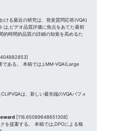
おける最近の研究は、視覚質問応答(VQA)
トは,ビデオ品質評価に焦点をあてた最初
空間的時間的品質の詳細の知覚を高めるた
1404882853]
。 本稿では,LMM-VQA(Large
CLIPVQAは、新しい最先端のVQAパフォ
 Reward
[118.65089648651308]
を提案する。 本稿では,DPOによる報
す。