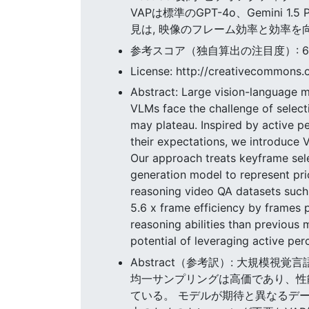
VAPは標準のGPT-4o、Gemini 
見は, 映像のフレーム効率と効率を
参考スコア（独自算出の注目度）: 69.4
License: http://creativecommons.o
Abstract: Large vision-language 
VLMs face the challenge of select
may plateau. Inspired by active pe
their expectations, we introduce 
Our approach treats keyframe sele
generation model to represent pri
reasoning video QA datasets such
5.6 x frame efficiency by frames
reasoning abilities than previous 
potential of leveraging active pe
Abstract（参考訳）: 大規模
均一サンプリングは高価であり、性
ている。 モデルが期待と異なるデ