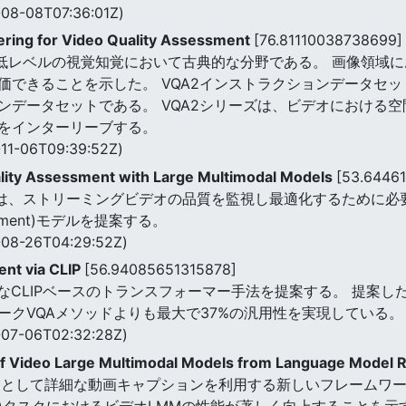
08-08T07:36:01Z)
ring for Video Quality Assessment
[76.81110038738699]
、低レベルの視覚知覚において古典的な分野である。 画像領域に
価できることを示した。 VQA2インストラクションデータセッ
ンデータセットである。 VQA2シリーズは、ビデオにおける
をインターリーブする。
11-06T09:39:52Z)
ity Assessment with Large Multimodal Models
[53.6446
は、ストリーミングビデオの品質を監視し最適化するために必要である
Assessment)モデルを提案する。
08-26T04:29:52Z)
nt via CLIP
[56.94085651315878]
率的なCLIPベースのトランスフォーマー手法を提案する。 提案した
ークVQAメソッドよりも最大で37%の汎用性を実現している。
07-06T02:32:28Z)
 of Video Large Multimodal Models from Language Model
シとして詳細な動画キャプションを利用する新しいフレームワーク
A)タスクにおけるビデオLMMの性能が著しく向上することを示