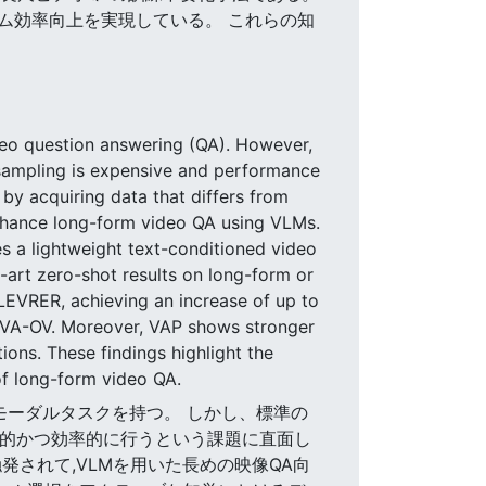
6倍のフレーム効率向上を実現している。 これらの知
eo question answering (QA). However,
m sampling is expensive and performance
by acquiring data that differs from
enhance long-form video QA using VLMs.
s a lightweight text-conditioned video
-art zero-shot results on long-form or
EVRER, achieving an increase of up to
LaVA-OV. Moreover, VAP shows stronger
ions. These findings highlight the
of long-form video QA.
ルチモーダルタスクを持つ。 しかし、標準の
果的かつ効率的に行うという課題に直面し
されて,VLMを用いた長めの映像QA向