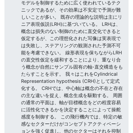
モデルを制御するために広く使われているテク
ニックであるが、その効果は不安定で予測が難
しいことが多い。 既存の理論的な説明は主にリ
ニア表現仮説(LRH)に基づいている。 LRHは、
概念は損失のない制御のために直交化できると
仮定するが、この理想化された写像は実表現で
は失敗し、ステアリングの観測された予測不可
能を考慮できない。 線形表現を保ちながらLRH
の直交性仮定を緩和することにより、重なり合
う概念が自然にサンプル固有の軸-直交構造をも
たらすことを示す。 我々はこれをCylindrical
Representation hypothesis (CRH)として定式
化する。 CRHでは、中心軸は概念の不在と存在
の主な違いを捉え、概念生成を駆動する。 周囲
の通常の平面は、軸が目標概念をどの程度容易
に活性化できるかを決定することによって操舵
感度を制御する。 この飛行機内では、特定の敏
感なセクターだけがコンセプトアクティベーシ
ョンを強く促進し、他のセクターはそれを抑制