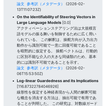
論文
参考訳（メタデータ）
(2026-02-
13T11:07:23Z)
On the Identifiability of Steering Vectors in
Large Language Models
[0.0]
アクティベーションステアリング法は大規模言
語モデルの振る舞いを制御するために広く用い
られている。 この解釈は、操舵方向が入力出力
動作から識別可能で一意に回復可能であること
を暗黙的に仮定する。 操舵ベクトルは、行動的
に区別不能な介入の大きな同値類のため、基本
的には識別不可能であることを示す。
論文
参考訳（メタデータ）
(2026-02-
06T15:53:50Z)
Log-linear Guardedness and its Implications
[116.87322784046926]
線形性を仮定する神経表現から人間の解釈可能
な概念を消去する方法は、抽出可能で有用であ
ることが判明した。 この研究は、対数線ガード