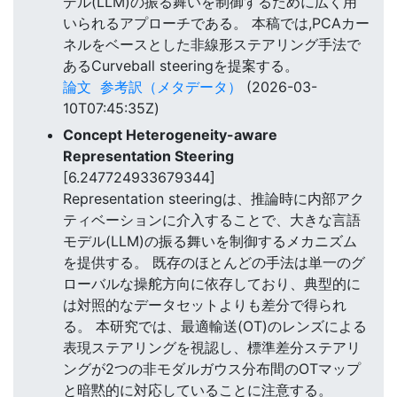
デル(LLM)の振る舞いを制御するために広く用
いられるアプローチである。 本稿では,PCAカー
ネルをベースとした非線形ステアリング手法で
あるCurveball steeringを提案する。
論文
参考訳（メタデータ）
(2026-03-
10T07:45:35Z)
Concept Heterogeneity-aware
Representation Steering
[6.247724933679344]
Representation steeringは、推論時に内部アク
ティベーションに介入することで、大きな言語
モデル(LLM)の振る舞いを制御するメカニズム
を提供する。 既存のほとんどの手法は単一のグ
ローバルな操舵方向に依存しており、典型的に
は対照的なデータセットよりも差分で得られ
る。 本研究では、最適輸送(OT)のレンズによる
表現ステアリングを視認し、標準差分ステアリ
ングが2つの非モダルガウス分布間のOTマップ
と暗黙的に対応していることに注意する。