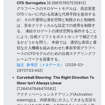
CFD Surrogates
[6.396157607535812]
グラフベースのサロゲートモデルは、高忠実度
CFDソルバに代わる高速な代替手段を提供する
が、その不透明な潜在空間と制限された制御性
は、安全クリティカルな設定での使用を制限す
る。 凍結サロゲートの潜伏空間を操作すること
により, 位相ドリフトをポストホックで補正でき
るかどうかを問う。 本稿では、適切な表現と適
切な介入機構を組み合わせた事前学習グラフベ
ースのCFDモデルのための位相ステアリングフ
レームワークを提案する。
論文
参考訳（メタデータ）
(2026-03-
28T07:03:44Z)
Curveball Steering: The Right Direction To
Steer Isn't Always Linear
[7.264147948470562]
アクティベーションステアリング(Activation
steering)は、内部表現に介入して大きな言語モ