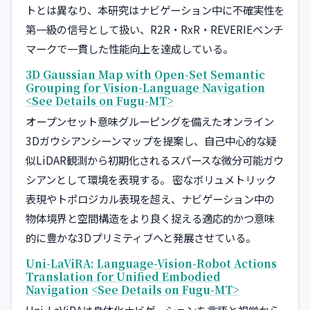
トとは異なり、本研究はナビゲーション中に不確実性を
第一級の信号として扱い、R2R・RxR・REVERIEベンチ
マークで一貫した性能向上を達成している。
3D Gaussian Map with Open-Set Semantic
Grouping for Vision-Language Navigation
<See Details on Fugu-MT>
オープンセット意味グルーピングを備えたオンライン
3Dガウシアンシーンマップを提案し、自己中心的な疑
似LiDAR観測から初期化されるスパースな微分可能ガウ
シアンとして環境を表現する。 密なボリュメトリック
表現やトポロジカル表現を超え、ナビゲーション中の
物体境界と空間構造をより良く捉える適応的かつ意味
的に豊かな3Dプリミティブへと発展させている。
Uni-LaViRA: Language-Vision-Robot Actions
Translation for Unified Embodied
Navigation
<See Details on Fugu-MT>
Uni-LaViRAは身体化ナビゲーションを言語と視覚から