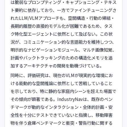
は脆弱なプロンプティング・キャプショニング・テキス
ト要約に依存しており、一方でファインチューニングさ
れたLLM/VLMアプローチも、空間構造・行動の帰結・
長期的履歴の直接的モデル化が困難であるため、タス
ク特化型エージェントに依然として及ばない。この状
況が、コミュニケーション的な言語能力を維持しつつ、
明示的なナビゲーションモジュール、マルチ画像知覚、
計画やバックトラッキングのための構造化メモリを追
加するアーキテクチャの開発を動機づけている。
同時に、評価研究は、現在のVLMが現実的な環境にお
ける能動的な空間推論に依然として苦戦していること
を示しており、特に静的な家庭内シーンを超えた場面で
その傾向が顕著である。IndustryNavは、既存のベン
チマークが動的なインタラクション・全体的計画・安
全性を十分にテストできていないと指摘し、移動障害
物を伴う倉庫ベンチマークと衝突・警告行動に関する