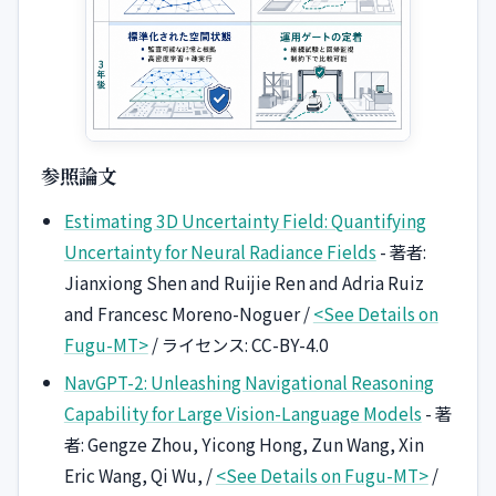
参照論文
Estimating 3D Uncertainty Field: Quantifying
Uncertainty for Neural Radiance Fields
- 著者:
Jianxiong Shen and Ruijie Ren and Adria Ruiz
and Francesc Moreno-Noguer /
<See Details on
Fugu-MT>
/ ライセンス: CC-BY-4.0
NavGPT-2: Unleashing Navigational Reasoning
Capability for Large Vision-Language Models
- 著
者: Gengze Zhou, Yicong Hong, Zun Wang, Xin
Eric Wang, Qi Wu, /
<See Details on Fugu-MT>
/