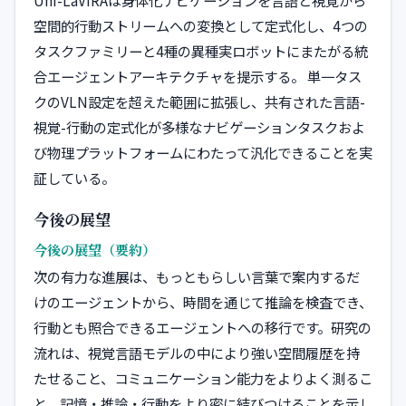
空間的行動ストリームへの変換として定式化し、4つの
タスクファミリーと4種の異種実ロボットにまたがる統
合エージェントアーキテクチャを提示する。 単一タス
クのVLN設定を超えた範囲に拡張し、共有された言語-
視覚-行動の定式化が多様なナビゲーションタスクおよ
び物理プラットフォームにわたって汎化できることを実
証している。
今後の展望
今後の展望（要約）
次の有力な進展は、もっともらしい言葉で案内するだ
けのエージェントから、時間を通じて推論を検査でき、
行動とも照合できるエージェントへの移行です。研究の
流れは、視覚言語モデルの中により強い空間履歴を持
たせること、コミュニケーション能力をよりよく測るこ
と、記憶・推論・行動をより密に結びつけることを示し