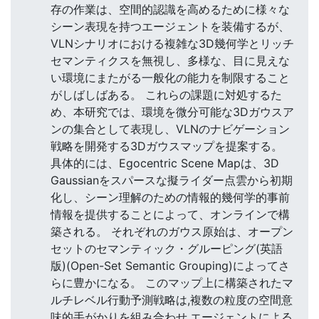
存の作業は、空間的認識を高めるために様々な
シーン表現を持つエージェントを装備するが、
VLNシナリオにおける複雑な3D幾何学とリッチ
セマンティクスを無視し、多様な、目に見えな
い環境にまたがる一般化の能力を制限すること
がしばしばある。 これらの課題に対処するた
め、本研究では、環境を微分可能な3Dガウスア
ンの集合として表現し、VLNのナビゲーション
戦略を開発する3Dガウスマップを提案する。
具体的には、Egocentric Scene Mapは、3D
Gaussianをスパースな擬ライダー点雲から初期
化し、シーン理解のための情報的幾何学的事前
情報を提供することによって、オンラインで構
築される。 それぞれのガウス原始は、オープン
セットのセマンティック・グルーピング(英語
版)(Open-Set Semantic Grouping)によってさ
らに豊かになる。 このマップ上に構築されたマ
ルチレベル行動予測戦略は,複数の粒度の空間意
味的手がかりを組み合わせ,エージェントによる