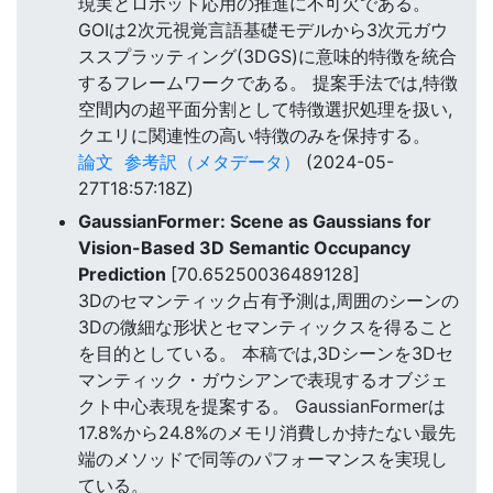
現実とロボット応用の推進に不可欠である。
GOIは2次元視覚言語基礎モデルから3次元ガウ
ススプラッティング(3DGS)に意味的特徴を統合
するフレームワークである。 提案手法では,特徴
空間内の超平面分割として特徴選択処理を扱い,
クエリに関連性の高い特徴のみを保持する。
論文
参考訳（メタデータ）
(2024-05-
27T18:57:18Z)
GaussianFormer: Scene as Gaussians for
Vision-Based 3D Semantic Occupancy
Prediction
[70.65250036489128]
3Dのセマンティック占有予測は,周囲のシーンの
3Dの微細な形状とセマンティックスを得ること
を目的としている。 本稿では,3Dシーンを3Dセ
マンティック・ガウシアンで表現するオブジェ
クト中心表現を提案する。 GaussianFormerは
17.8%から24.8%のメモリ消費しか持たない最先
端のメソッドで同等のパフォーマンスを実現し
ている。