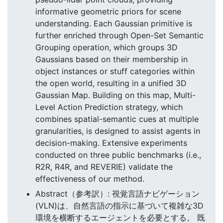
informative geometric priors for scene
understanding. Each Gaussian primitive is
further enriched through Open-Set Semantic
Grouping operation, which groups 3D
Gaussians based on their membership in
object instances or stuff categories within
the open world, resulting in a unified 3D
Gaussian Map. Building on this map, Multi-
Level Action Prediction strategy, which
combines spatial-semantic cues at multiple
granularities, is designed to assist agents in
decision-making. Extensive experiments
conducted on three public benchmarks (i.e.,
R2R, R4R, and REVERIE) validate the
effectiveness of our method.
Abstract（参考訳）: 視覚言語ナビゲーション
(VLN)は、自然言語の指示に基づいて複雑な3D
環境を横断するエージェントを必要とする。 既