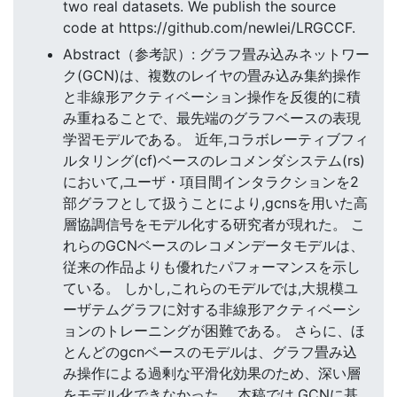
two real datasets. We publish the source
code at https://github.com/newlei/LRGCCF.
Abstract（参考訳）: グラフ畳み込みネットワー
ク(GCN)は、複数のレイヤの畳み込み集約操作
と非線形アクティベーション操作を反復的に積
み重ねることで、最先端のグラフベースの表現
学習モデルである。 近年,コラボレーティブフィ
ルタリング(cf)ベースのレコメンダシステム(rs)
において,ユーザ・項目間インタラクションを2
部グラフとして扱うことにより,gcnsを用いた高
層協調信号をモデル化する研究者が現れた。 こ
れらのGCNベースのレコメンデータモデルは、
従来の作品よりも優れたパフォーマンスを示し
ている。 しかし,これらのモデルでは,大規模ユ
ーザテムグラフに対する非線形アクティベーシ
ョンのトレーニングが困難である。 さらに、ほ
とんどのgcnベースのモデルは、グラフ畳み込
み操作による過剰な平滑化効果のため、深い層
をモデル化できなかった。 本稿では,GCNに基