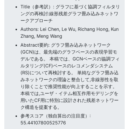
Title（参考訳）: グラフに基づく協調フィルタリ
ングの再検討:線形残差グラフ畳み込みネットワ
ークアプローチ
Authors: Lei Chen, Le Wu, Richang Hong, Kun
Zhang, Meng Wang
Abstract要約: グラフ畳み込みネットワーク
(GCN)は、最先端のグラフベースの表現学習モ
デルである。 本稿では、GCNベースの協調フィ
ルタリング(CF)ベースのレコメンダシステム
(RS)について再検討する。 単純なグラフ畳み込
みネットワークの理論と整合して,非線形性を取
り除くことで推奨性能が向上することを示す。
本稿では,ユーザ・イテム相互作用モデリングを
用いたCF用に特別に設計された残差ネットワー
ク構造を提案する。
参考スコア（独自算出の注目度）:
55.44107800525776