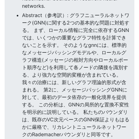
networks.
Abstract（参考訳）: グラフニューラルネットワ
ーク(GNN)に関する2つの基本的な問題に対処す
る。 まず、ローカル情報に完全に依存するGNN
では、いくつかの重要なグラフ特性を計算でき
ないことを示す。 そのようなgnnには、標準的
なメッセージパッシングモデルや、ローカルグ
ラフ構造(メッセージの相対方向やローカルポー
ト順序など)を利用して各ノードの隣接を識別す
る、より強力な空間的変種が含まれている。
我々の治療には、新しいグラフ理論的形式が含
まれる。 第2に、メッセージパッシングGNNに
対して、最初のデータ依存の一般化境界を提供
する。 この分析は、GNNの局所的な置換不変性
を明示的に説明している。 私たちのバウンダリ
は、既存のVC次元ベースのGNN保証よりもはる
かに厳格で、リカレントニューラルネットワー
クのRademacherバウンダリと同等です。