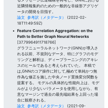
るメッセージ伝達機構を再考し、GNNにおける
近隣情報集約のための一般的な非線形アグリゲ
ータの開発を目指す。
論文
参考訳（メタデータ）
(2022-02-
18T11:49:59Z)
Feature Correlation Aggregation: on the
Path to Better Graph Neural Networks
[37.79964911718766]
グラフニューラルネットワーク(GNN)が導入さ
れる以前、不規則なデータ、特にグラフのモデ
リングと解析は、ディープラーニングのアキレ
スのヒールであると考えられていた。 本稿で
は,GNNのコア操作に対して,極めて単純かつ無
作為な修正を施した中央ノード置換変分関数を
提案する。 モデルの具体的な性能向上は、モデ
ルがより少ないパラメータを使用しながら、有
意なマージンで過去の最先端結果を上回った場
合に観察される。
論文
参考訳（メタデータ）
(2021-09-