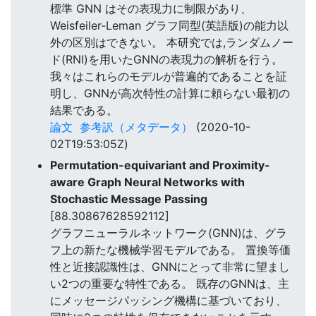
標準 GNN はその表現力に制限があり、
Weisfeiler-Leman グラフ同型(英語版)の能力以
外の区別はできない。 本研究では,ランダムノー
ド(RNI)を用いたGNNの表現力の解析を行う。
我々はこれらのモデルが普遍的であることを証
明し、GNNが高次特性の計算に頼らない最初の
結果である。
論文
参考訳（メタデータ）
(2020-10-
02T19:53:05Z)
Permutation-equivariant and Proximity-
aware Graph Neural Networks with
Stochastic Message Passing
[88.30867628592112]
グラフニューラルネットワーク(GNN)は、グラ
フ上の新たな機械学習モデルである。 置換等価
性と近接認識性は、GNNにとって非常に望まし
い2つの重要な特性である。 既存のGNNは、主
にメッセージパッシング機構に基づいており、