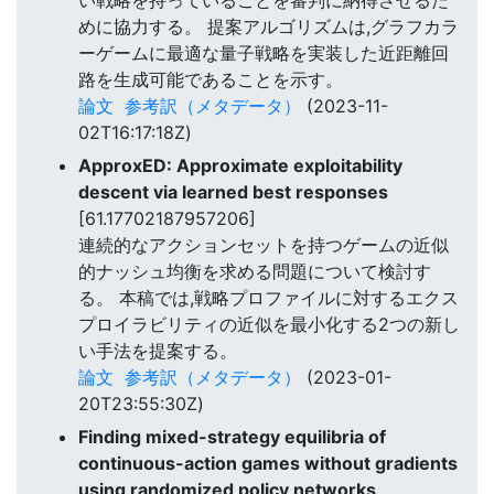
めに協力する。 提案アルゴリズムは,グラフカラ
ーゲームに最適な量子戦略を実装した近距離回
路を生成可能であることを示す。
論文
参考訳（メタデータ）
(2023-11-
02T16:17:18Z)
ApproxED: Approximate exploitability
descent via learned best responses
[61.17702187957206]
連続的なアクションセットを持つゲームの近似
的ナッシュ均衡を求める問題について検討す
る。 本稿では,戦略プロファイルに対するエクス
プロイラビリティの近似を最小化する2つの新し
い手法を提案する。
論文
参考訳（メタデータ）
(2023-01-
20T23:55:30Z)
Finding mixed-strategy equilibria of
continuous-action games without gradients
using randomized policy networks