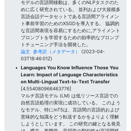
モデルの言語間移動は、多くのNLPタスクのた
めに広く研究されている。 並列および大規模多
言語会話データセットである言語間アライメン
ト事前学習のためのXSGDを導入する。 協調的
な言語間表現を容易にするために,アライメント
プロンプトを学習するための効率的なプロンプ
トチューニング手法を開発した。
論文
参考訳（メタデータ）
(2023-04-
03T18:46:01Z)
Languages You Know Influence Those You
Learn: Impact of Language Characteristics
on Multi-Lingual Text-to-Text Transfer
[4.554080966463776]
マルチ言語モデル (LM) は低リソース言語での
自然言語処理の実現に成功している。 このよう
なモデル、特にmT5は、言語間の言語的および
意味的な知識をどう転送するかをよりよく理解
しようとしています。 この研究の鍵となる発見
は、構文、形態学、音韻学の類似性が言語間移