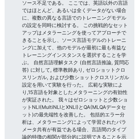
ソース不足である。 ここでは、英語以外の言語
ではほとんど、あるいは全くデータがない場合
に、複数の異なる言語でのトレーニングモデル
の設定を同時に検討する。 この挑戦的なセット
アップはメタラーニングを使ってアプローチで
きることを示し、ソース言語モデルのトレーニ
ングに加えて、他のモデルが最初に最も有益な
トレーニングインスタンスを選択することを学
ぶ。 自然言語理解タスク (自然言語推論, 質問応
答) に対して, 標準教師あり, ゼロショットクロ
スリンガル, および少数ショットクロスリンガル
設定を用いて実験を行った。 広範な実験によ
り,15言語を対象としたメタラーニングの有効性
が実証された。 我々はゼロショットと少数ショ
ットNLI(MultiNLIとXNLI)とQA(MLQAデータセ
ット)の最先端性を改善した。 包括的エラー分
析は、メタラーニングによって学習されたパラ
メータ共有が有益である場合、言語間のタイプ
論的特徴の相関が部分的に説明できることを示