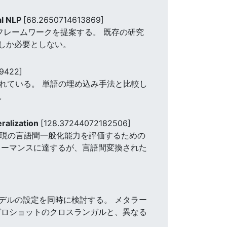
al NLP
[68.2650714613869]
フレームワークを提案する。 既存の研究
スしか必要としない。
9422]
されている。 単語の埋め込み手法と比較し
。
ralization
[128.37244072182506]
わたる多言語表現の言語間一般化能力を評価するための
ォーマンスに達するが、言語間変換された
デルの設定を同時に検討する。 メタラー
ゼロショットのクロスランガルと、異なる