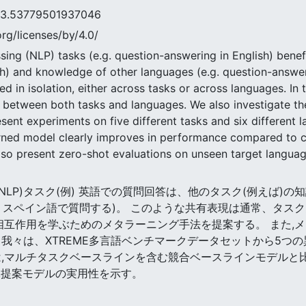
3779501937046
rg/licenses/by/4.0/
sing (NLP) tasks (e.g. question-answering in English) benef
sh) and knowledge of other languages (e.g. question-answer
ned in isolation, either across tasks or across languages. I
s between both tasks and languages. We also investigate the
sent experiments on five different tasks and six different
ned model clearly improves in performance compared to co
lso present zero-shot evaluations on unseen target languag
処理(NLP)タスク(例) 英語での質問回答は、他のタスク(例えば
識 スペイン語で質問する)。 このような共有表現は通常、タ
の相互作用を学ぶためのメタラーニング手法を提案する。 また,
我々は、XTREME多言語ベンチマークデータセットから5つ
は,マルチタスクベースラインを含む競合ベースラインモデルと比
,提案モデルの実用性を示す。