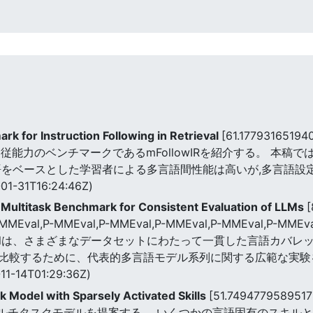
rk for Instruction Following in Retrieval
[61.17793165194
のベンチマークであるmFollowIRを紹介する。 本稿では,多言語 
語をベースとした学習者による多言語間性能は高いが,多言語設
01-31T16:24:46Z)
l Multitask Benchmark for Consistent Evaluation of LLMs
,P-MMEval,P-MMEval,P-MMEval,P-MMEval,P-MMEval,
M P-MMEvalは、さまざまなデータセットにわたって一貫した言語
比較するために、代表的多言語モデル系列に関する広範な実験
11-14T01:29:36Z)
ask Model with Sparsely Activated Skills
[51.7494779589517
う多言語マルチタスクモデルを提案する。 いくつかの言語固有のスキ