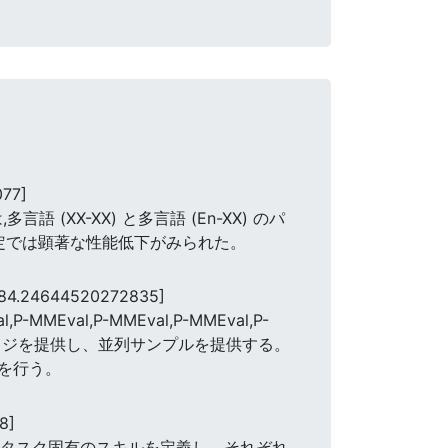
077]
(XX-XX) と多言語 (En-XX) のパ
定では顕著な性能低下がみられた。
[84.24644520272835]
P-MMEval,P-MMEval,P-MMEval,P-
カバレッジを提供し、並列サンプルを提供する。
を行う。
8]
ルとタスク固有のスキルを定義し、それぞれ