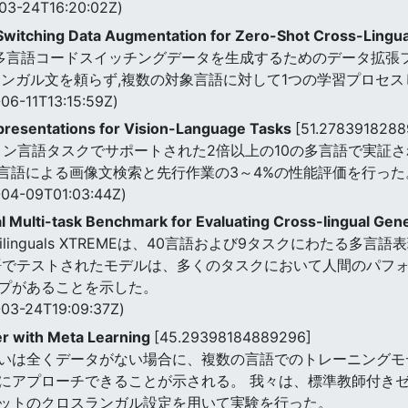
03-24T16:20:02Z)
witching Data Augmentation for Zero-Shot Cross-Lingu
めの多言語コードスイッチングデータを生成するためのデータ拡張
リンガル文を頼らず,複数の対象言語に対して1つの学習プロセ
06-11T13:15:59Z)
Representations for Vision-Language Tasks
[51.2783918288
ョン言語タスクでサポートされた2倍以上の10の多言語で実証
複数言語による画像文検索と先行作業の3～4%の性能評価を行った
04-09T01:03:44Z)
l Multi-task Benchmark for Evaluating Cross-lingual Gene
 of Multilinguals XTREMEは、40言語および9タスクに
語でテストされたモデルは、多くのタスクにおいて人間のパフ
プがあることを示した。
03-24T19:09:37Z)
er with Meta Learning
[45.29398184889296]
いは全くデータがない場合に、複数の言語でのトレーニングモ
にアプローチできることが示される。 我々は、標準教師付き
ットのクロスランガル設定を用いて実験を行った。