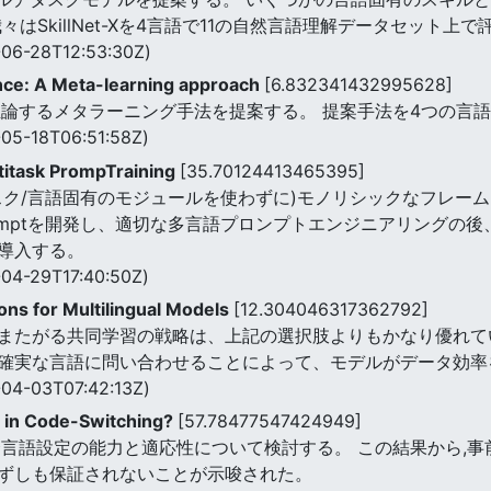
はSkillNet-Xを4言語で11の自然言語理解データセット上で
06-28T12:53:30Z)
nce: A Meta-learning approach
[6.832341432995628]
推論するメタラーニング手法を提案する。 提案手法を4つの言
05-18T06:51:58Z)
ltitask PrompTraining
[35.70124413465395]
スク/言語固有のモジュールを使わずに)モノリシックなフレーム
 Promptを開発し、適切な多言語プロンプトエンジニアリング
導入する。
04-29T17:40:50Z)
ions for Multilingual Models
[12.304046317362792]
またがる共同学習の戦略は、上記の選択肢よりもかなり優れて
確実な言語に問い合わせることによって、モデルがデータ効率
04-03T07:42:13Z)
ve in Code-Switching?
[57.78477547424949]
合言語設定の能力と適応性について検討する。 この結果から,事
ずしも保証されないことが示唆された。