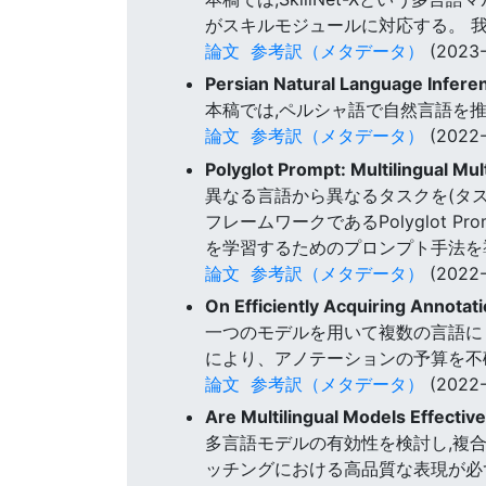
がスキルモジュールに対応する。 我々
論文
参考訳（メタデータ）
(2023-
Persian Natural Language Infere
本稿では,ペルシャ語で自然言語を
論文
参考訳（メタデータ）
(2022-
Polyglot Prompt: Multilingual Mu
異なる言語から異なるタスクを(タ
フレームワークであるPolyglot
を学習するためのプロンプト手法を
論文
参考訳（メタデータ）
(2022-
On Efficiently Acquiring Annotat
一つのモデルを用いて複数の言語に
により、アノテーションの予算を不
論文
参考訳（メタデータ）
(2022-
Are Multilingual Models Effecti
多言語モデルの有効性を検討し,複
ッチングにおける高品質な表現が必