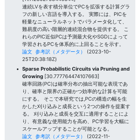
連続LVを表す積分単位でPCを拡張する計算グラ
フの新しい言語を導入する。 実際には、PICを
軽量なニューラルネットでパラメータ化して、
難易度の高い階層的連続混合物を提供する。 こ
れらのPIC近似PCは予測最大化やSGDによって
学習されるPCを体系的に上回ることを示す。
論文
参考訳（メタデータ）
(2023-10-
25T20:38:18Z)
Sparse Probabilistic Circuits via Pruning and
Growing
[30.777764474107663]
確率回路(PC)は確率分布の抽出可能な表現であ
り、確率と限界の正確かつ効率的な計算を可能
にする。 そこで本研究では,PCの構造の幅を生
かした刈り込みと成長という2つの操作を提案す
る。 刈り込みと成長を交互に適用することによ
り、有意義な使用能力を高め、PC学習を大幅に
スケールアップすることが可能となる。
論文
参考訳（メタデータ）
(2022-11-