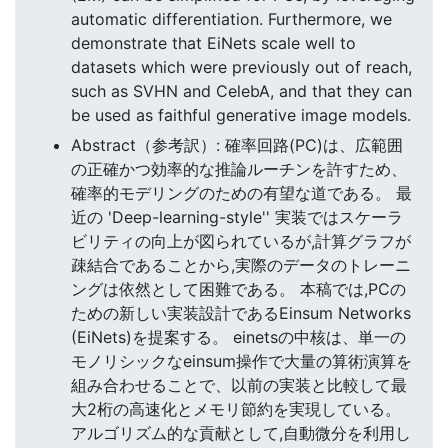
automatic differentiation. Furthermore, we
demonstrate that EiNets scale well to
datasets which were previously out of reach,
such as SVHN and CelebA, and that they can
be used as faithful generative image models.
Abstract（参考訳）: 確率回路(PC)は、広範囲
の正確かつ効率的な推論ルーチンを許すため、
確率的モデリングのための有望な道である。 最
近の 'Deep-learning-style'' 実装ではスケーラ
ビリティの向上が図られているが,計算グラフが
疎結合であることから,実際のデータのトレーニ
ングは依然として困難である。 本稿では,PCの
ための新しい実装設計であるEinsum Networks
(EiNets)を提案する。 einetsの中核は、単一の
モノリシックなeinsum操作で大量の算術演算を
組み合わせることで、以前の実装と比較して最
大2桁の高速化とメモリ節約を実現している。
アルゴリズム的な貢献として,自動微分を利用し