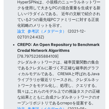
HyperSPNsは、小規模のニューラルネットワー
クを使用して大きなPCの混合重量を生成する新
しいパラダイムである。 近年の文献で紹介され
ている2つの最先端PCファミリーに対する正規
化戦略のメリットを示す。
論文
参考訳（メタデータ）
(2021-12-
02T01:24:43Z)
CREPO: An Open Repository to Benchmark
Credal Network Algorithms
[78.79752265884109]
クレダルネットワークは、確率質量関数の集合
であるクレダルに基づく不正確な確率的グラフ
ィカルモデルである。 CREMAと呼ばれるJava
ライブラリが最近リリースされ、クレダルネッ
トワークをモデル化し、処理し、クエリする。
我々は,これらのモデル上での推論タスクの正確
な結果とともに,合成クレダルネットワークのオ
ープンリポジトリであるcrrepoを提案する。
論文
参考訳（メタデータ）
(2021-05-