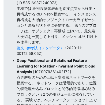
[19.535169371240073]
本稿では,高密度物体表面を直接点雲から検出・
再構成するRfD-Netを提案する。 インスタンス
再構成を大域的オブジェクトローカライゼーシ
ョンと局所形状予測に分離する。 我々のアプロ
ーチは、オブジェクト再構成において、最先端
の技術を一貫して上回り、メッシュIoUの11以上
を改善します。
論文
参考訳（メタデータ）
(2020-11-
30T12:58:05Z)
Deep Positional and Relational Feature
Learning for Rotation-Invariant Point Cloud
Analysis
[107.9979381402172]
点雲解析のための回転不変深層ネットワークを
提案する。 ネットワークは階層的であり、位置
的特徴埋め込みブロックと関係的特徴埋め込み
ブロックという2つのモジュールに依存してい
る。 実験では、ベンチマークデータセット上で