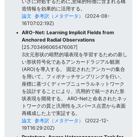
いさに対処するために,意味的特徴に含まれる構
造情報を効果的に活用する。
論文
参考訳（メタデータ）
(2024-08-
16T07:02:19Z)
ARO-Net: Learning Implicit Fields from
Anchored Radial Observations
[25.703496065476067]
3次元形状の暗黙的場表現を学習するための新し
い形状符号化であるアンカードラジアル観測
(ARO)を導入する。 固定されたアンカーの集合
を用いて、フィボナッチサンプリングを行い、
座標に基づくディープニューラルネットワーク
を設計することにより、汎用的で統一された形
状表現を開発する。 ARO-Netと命名されたネッ
トワークの質と汎用性を,スパース点雲から表面
再構成した上で実証する。
論文
参考訳（メタデータ）
(2022-12-
19T16:29:20Z)