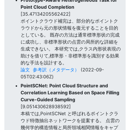
Prototype-Aware Heterogeneous Task for
Point Cloud Completion
[35.47134205562422]
ポイントクラウド補完は、部分的なポイントク
ラウドから元の形状情報を復元することを目的
としている。 既存の方法は通常標準形状の完成
に成功し、非標準形状の点雲の局所的な詳細を
生成できない。 本研究では,クラス内形状表現の
助けを借りて,標準形・非標準形を識別する効果
的な手法を設計する。
論文
参考訳（メタデータ）
(2022-09-
05T02:43:06Z)
PointSCNet: Point Cloud Structure and
Correlation Learning Based on Space Filling
Curve-Guided Sampling
[9.051430628938592]
本稿では,PointSCNet と呼ばれるポイントクラ
ウド特徴抽出ネットワークを提案する。 点雲の
幾何学的構造情報と局所領域相関情報をキャプ