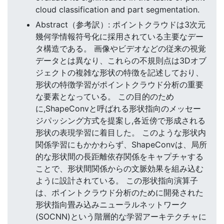
cloud classification and part segmentation.
Abstract（参考訳）: ポイントクラウドは3次元
幾何学情報符号化に採用されている主要なデー
タ構造である。 画像やビデオなどの従来の視覚
データとは異なり、これらの不規則点は3Dオブ
ジェクトの複雑な形状の特徴を記述しており、
形状の特徴学習がポイントクラウド分析の重要
な要素となっている。 この目的のため
に,ShapeConvと呼ばれる形状指向のメッセー
ジパッシング方式を提案し,各近傍で形成される
形状の表現学習に着目した。 このような形状内
関係学習にもかかわらず、ShapeConvは、局所
的な形状間の長距離依存関係をキャプチャする
ことで、形状間関係からの文脈効果を組み込む
ように設計されている。 この形状指向演算子
は、ポイントクラウド分析のために開発された
形状指向畳み込みニューラルネットワーク
(SOCNN)という階層的な学習アーキテクチャに