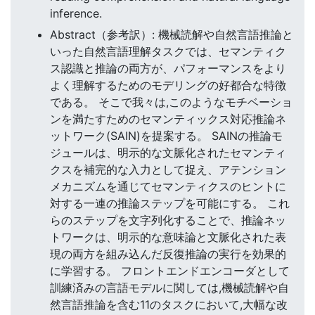
inference.
Abstract（参考訳）: 機械読解や自然言語推論と
いった自然言語理解タスクでは、セマンティク
ス認識と推論の両方が、パフォーマンスをより
よく理解するためのモデリングの好都合な特徴
である。 そこで我々は,このようなモチベーショ
ンを満たすためのセマンティックス対応推論ネ
ットワーク(SAIN)を提案する。 SAINの推論モ
ジュールは、明示的な文脈化されたセマンティ
クスを補完的な入力として捉え、アテンション
メカニズムを通じてセマンティクスのヒントに
対する一連の推論ステップを可能にする。 これ
らのステップを文字列化することで、推論ネッ
トワークは、明示的な意味論と文脈化された表
現の両方を組み込んだ反復推論の実行を効果的
に学習する。 フロントエンドエンコーダとして
訓練済みの言語モデルに関しては,機械読解や自
然言語推論を含む11のタスクにおいて,大幅な改