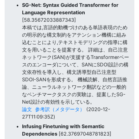
SG-Net: Syntax Guided Transformer for
Language Representation
[58.35672033887343]
本稿では,言語的動機づけのある単語表現のため
の明示的な構文制約をアテンション機構に組み
込むことにより,テキストモデリングの指導に構
文を用いることを提案する。 詳細は、自己注意
ネットワーク(SAN)が支援するTransformerベー
スのエンコーダについて、SANにSDOI設計の構
文依存性を導入し、構文誘導型自己注意型
SDOI-SANを形成する。 機械読解、自然言語推
論、ニューラルネットワーク翻訳などの一般的
なベンチマークタスクの実験は、提案したSG-
Net設計の有効性を示している。
論文
参考訳（メタデータ）
(2020-12-
27T11:09:35Z)
Infusing Finetuning with Semantic
Dependencies
[62.37697048781823]