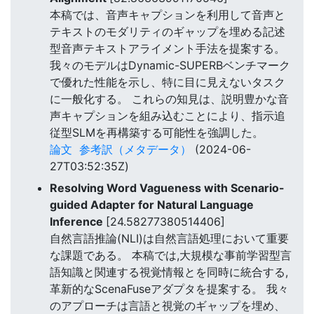
本稿では、音声キャプションを利用して音声と
テキストのモダリティのギャップを埋める記述
型音声テキストアライメント手法を提案する。
我々のモデルはDynamic-SUPERBベンチマーク
で優れた性能を示し、特に目に見えないタスク
に一般化する。 これらの知見は、説明豊かな音
声キャプションを組み込むことにより、指示追
従型SLMを再構築する可能性を強調した。
論文
参考訳（メタデータ）
(2024-06-
27T03:52:35Z)
Resolving Word Vagueness with Scenario-
guided Adapter for Natural Language
Inference
[24.58277380514406]
自然言語推論(NLI)は自然言語処理において重要
な課題である。 本稿では,大規模な事前学習型言
語知識と関連する視覚情報とを同時に統合する,
革新的なScenaFuseアダプタを提案する。 我々
のアプローチは言語と視覚のギャップを埋め、