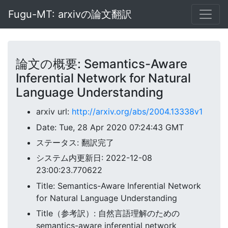
Fugu-MT: arxivの論文翻訳
論文の概要: Semantics-Aware
Inferential Network for Natural
Language Understanding
arxiv url:
http://arxiv.org/abs/2004.13338v1
Date: Tue, 28 Apr 2020 07:24:43 GMT
ステータス: 翻訳完了
システム内更新日: 2022-12-08
23:00:23.770622
Title: Semantics-Aware Inferential Network
for Natural Language Understanding
Title（参考訳）: 自然言語理解のための
semantics-aware inferential network