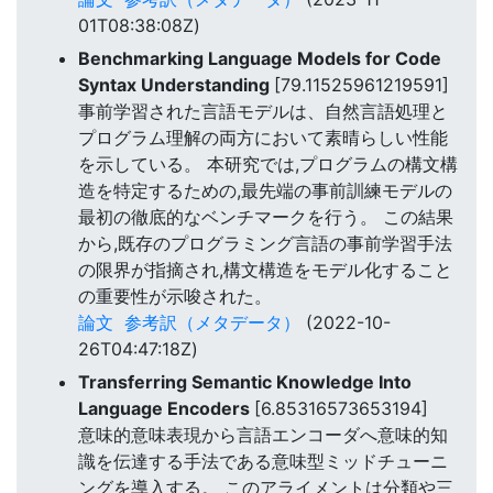
01T08:38:08Z)
Benchmarking Language Models for Code
Syntax Understanding
[79.11525961219591]
事前学習された言語モデルは、自然言語処理と
プログラム理解の両方において素晴らしい性能
を示している。 本研究では,プログラムの構文構
造を特定するための,最先端の事前訓練モデルの
最初の徹底的なベンチマークを行う。 この結果
から,既存のプログラミング言語の事前学習手法
の限界が指摘され,構文構造をモデル化すること
の重要性が示唆された。
論文
参考訳（メタデータ）
(2022-10-
26T04:47:18Z)
Transferring Semantic Knowledge Into
Language Encoders
[6.85316573653194]
意味的意味表現から言語エンコーダへ意味的知
識を伝達する手法である意味型ミッドチューニ
ングを導入する。 このアライメントは分類や三