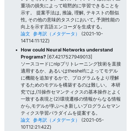
重項の損失によって暗黙的に学習できることを
示す。 提案手法は, 推論, 理解, テキストの類似
性, その他の意味的タスクにおいて, 予測性能の
向上を示す言語エンコーダを生成する。
論文
参考訳（メタデータ）
(2021-10-
14T14:11:12Z)
How could Neural Networks understand
Programs?
[67.4217527949013]
ソースコードにnlpプリトレーニング技術を直接
適用するか、あるいはtheshelfによってモデル
に機能を追加するかで、プログラムをより理解
するためのモデルを構築するのは難しい。 本研
究では,(1)操作セマンティクスの基本操作とよく
一致する表現と(2)環境遷移の情報からなる情報
から,モデルが学ぶべき新しいプログラムセマン
ティクス学習パラダイムを提案する。
論文
参考訳（メタデータ）
(2021-05-
10T12:21:42Z)