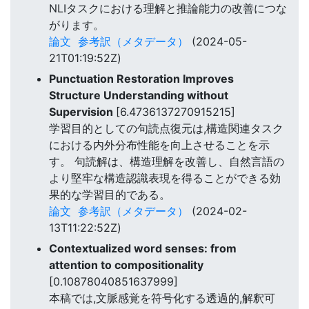
NLIタスクにおける理解と推論能力の改善につな
がります。
論文
参考訳（メタデータ）
(2024-05-
21T01:19:52Z)
Punctuation Restoration Improves
Structure Understanding without
Supervision
[6.4736137270915215]
学習目的としての句読点復元は,構造関連タスク
における内外分布性能を向上させることを示
す。 句読解は、構造理解を改善し、自然言語の
より堅牢な構造認識表現を得ることができる効
果的な学習目的である。
論文
参考訳（メタデータ）
(2024-02-
13T11:22:52Z)
Contextualized word senses: from
attention to compositionality
[0.10878040851637999]
本稿では,文脈感覚を符号化する透過的,解釈可