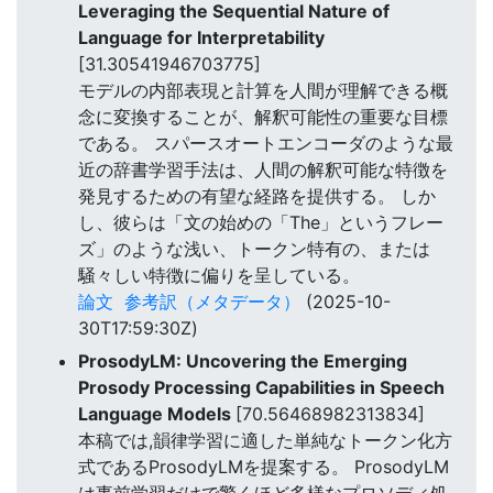
Leveraging the Sequential Nature of
Language for Interpretability
[31.30541946703775]
モデルの内部表現と計算を人間が理解できる概
念に変換することが、解釈可能性の重要な目標
である。 スパースオートエンコーダのような最
近の辞書学習手法は、人間の解釈可能な特徴を
発見するための有望な経路を提供する。 しか
し、彼らは「文の始めの「The」というフレー
ズ」のような浅い、トークン特有の、または
騒々しい特徴に偏りを呈している。
論文
参考訳（メタデータ）
(2025-10-
30T17:59:30Z)
ProsodyLM: Uncovering the Emerging
Prosody Processing Capabilities in Speech
Language Models
[70.56468982313834]
本稿では,韻律学習に適した単純なトークン化方
式であるProsodyLMを提案する。 ProsodyLM