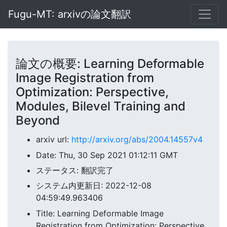
Fugu-MT: arxivの論文翻訳
論文の概要: Learning Deformable
Image Registration from
Optimization: Perspective,
Modules, Bilevel Training and
Beyond
arxiv url:
http://arxiv.org/abs/2004.14557v4
Date: Thu, 30 Sep 2021 01:12:11 GMT
ステータス: 翻訳完了
システム内更新日: 2022-12-08
04:59:49.963406
Title: Learning Deformable Image
Registration from Optimization: Perspective,