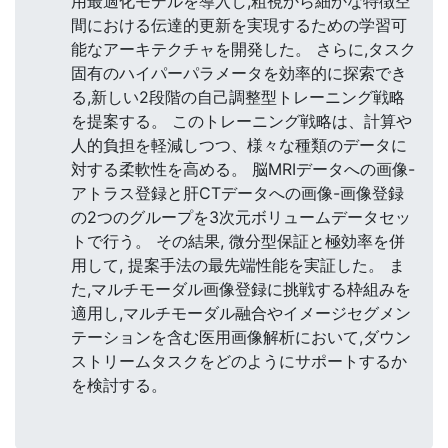
用最適化モデルを導入し,粗視から細かな特徴空
間における伝達的更新を実現するための学習可
能なアーキテクチャを開発した。 さらに,タスク
固有のハイパーパラメータを効率的に探索でき
る,新しい2段階の自己調整型トレーニング戦略
を提案する。 このトレーニング戦略は、計算や
人的負担を軽減しつつ、様々な種類のデータに
対する柔軟性を高める。 脳MRIデータへの画像-
アトラス登録と肝CTデータへの画像-画像登録
の2つのグループを3次元ボリュームデータセッ
トで行う。 その結果, 微分型保証と極効率を併
用して, 提案手法の最先端性能を実証した。 ま
た,マルチモーダル画像登録に挑戦する枠組みを
適用し,マルチモーダル融合やイメージセグメン
テーションを含む医用画像解析において,ダウン
ストリームタスクをどのようにサポートするか
を検討する。