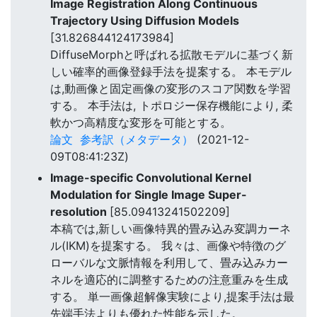
Image Registration Along Continuous
Trajectory Using Diffusion Models
[31.826844124173984]
DiffuseMorphと呼ばれる拡散モデルに基づく新
しい確率的画像登録手法を提案する。 本モデル
は,動画像と固定画像の変形のスコア関数を学習
する。 本手法は, トポロジー保存機能により, 柔
軟かつ高精度な変形を可能とする。
論文
参考訳（メタデータ）
(2021-12-
09T08:41:23Z)
Image-specific Convolutional Kernel
Modulation for Single Image Super-
resolution
[85.09413241502209]
本稿では,新しい画像特異的畳み込み変調カーネ
ル(IKM)を提案する。 我々は、画像や特徴のグ
ローバルな文脈情報を利用して、畳み込みカー
ネルを適応的に調整するための注意重みを生成
する。 単一画像超解像実験により,提案手法は最
先端手法よりも優れた性能を示した。