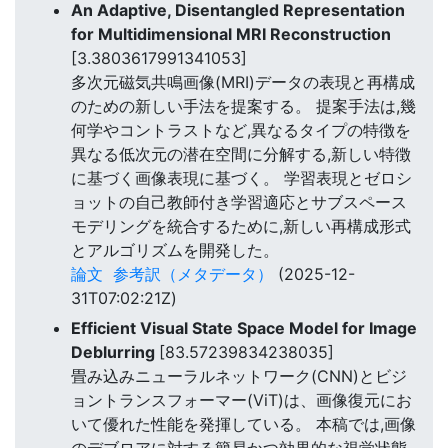
An Adaptive, Disentangled Representation
for Multidimensional MRI Reconstruction
[3.3803617991341053]
多次元磁気共鳴画像(MRI)データの表現と再構成
のための新しい手法を提案する。 提案手法は,幾
何学やコントラストなど,異なるタイプの特徴を
異なる低次元の潜在空間に分解する,新しい特徴
に基づく画像表現に基づく。 学習表現とゼロシ
ョットの自己教師付き学習適応とサブスペース
モデリングを統合するために,新しい再構成形式
とアルゴリズムを開発した。
論文
参考訳（メタデータ）
(2025-12-
31T07:02:21Z)
Efficient Visual State Space Model for Image
Deblurring
[83.57239834238035]
畳み込みニューラルネットワーク(CNN)とビジ
ョントランスフォーマー(ViT)は、画像復元にお
いて優れた性能を発揮している。 本稿では,画像