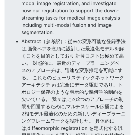
modal image registration, and investigate
how our registration to support the down-
streaming tasks for medical image analysis
including multi-modal fusion and image
segmentation.
Abstract（参考訳）: 従来の変形可能な登録手法
は,画像ペアを念頭に設計した最適化モデルを解
くことを目的としており,計算コストは極めて高
い。 対照的に、最近のディープラーニングベー
スのアプローチは、迅速な変形推定を可能にす
る。 これらのヒューリスティックネットワーク
アーキテクチャは完全にデータ駆動であり、ト
ポロジー保存のような明示的な幾何学的制約を
欠いている。 我々は,この2つのアプローチの制
限を回避するために,マルチスケール伝播による
2相モデル最適化のための新しいディープラーニ
ングフレームワークを設計した。 具体的に
は,diffeomorphic registration を定式化する汎