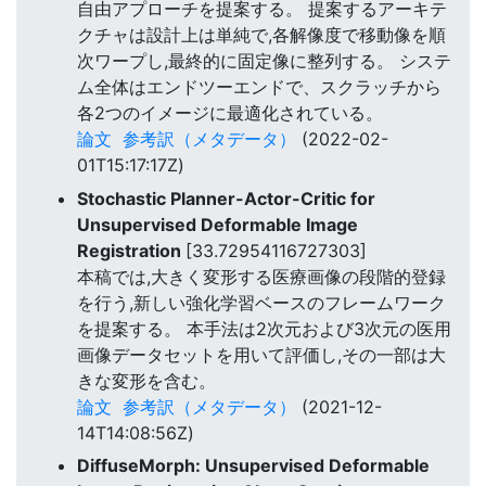
自由アプローチを提案する。 提案するアーキテ
クチャは設計上は単純で,各解像度で移動像を順
次ワープし,最終的に固定像に整列する。 システ
ム全体はエンドツーエンドで、スクラッチから
各2つのイメージに最適化されている。
論文
参考訳（メタデータ）
(2022-02-
01T15:17:17Z)
Stochastic Planner-Actor-Critic for
Unsupervised Deformable Image
Registration
[33.72954116727303]
本稿では,大きく変形する医療画像の段階的登録
を行う,新しい強化学習ベースのフレームワーク
を提案する。 本手法は2次元および3次元の医用
画像データセットを用いて評価し,その一部は大
きな変形を含む。
論文
参考訳（メタデータ）
(2021-12-
14T14:08:56Z)
DiffuseMorph: Unsupervised Deformable