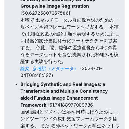
Groupwise Image Registration
[50.62725807357586]
本稿では,マルチモーダル群画像登録のための一
般ベイズ学習フレームワークを提案する。 本稿
では,潜在変数の推論手順を実現するために,新し
い階層的変分自動符号化アーキテクチャを提案
する。 心臓、脳、腹部の医療画像から4つの異
なるデータセットを含む,提案された枠組みを検
証する実験を行った。
論文
参考訳（メタデータ）
(2024-01-
04T08:46:39Z)
Bridging Synthetic and Real Images: a
Transferable and Multiple Consistency
aided Fundus Image Enhancement
Framework
[61.74188977009786]
画像強調とドメイン適応を同時に行うために,エ
ンドツーエンドの教師支援フレームワークを提
案する。 また,教師ネットワークと学生ネットワ