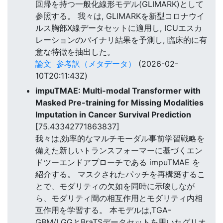
回帰を持つ一般化線形モデル(GLIMARK)として
参照する。 我々は, GLIMARKを新型コロナウイ
ルス胸部X線データセットに適用し, ICUエスカ
レーションのバイナリ結果を予測し, 臨床的に有
意な特徴を抽出した。
論文
参考訳（メタデータ）
(2026-02-
10T20:11:43Z)
impuTMAE: Multi-modal Transformer with
Masked Pre-training for Missing Modalities
Imputation in Cancer Survival Prediction
[75.43342771863837]
我々は,効率的なマルチモーダル事前学習戦略を
備えた新しいトランスフォーマーに基づくエン
ドツーエンドアプローチである impuTMAE を
紹介する。 マスクされたパッチを再構築するこ
とで、モダリティの欠如を同時に示唆しなが
ら、モダリティ間の相互作用とモダリティ内相
互作用を学習する。 本モデルは,TGA-
GBM/LGGとBraTSデータセットを用いたグリオ