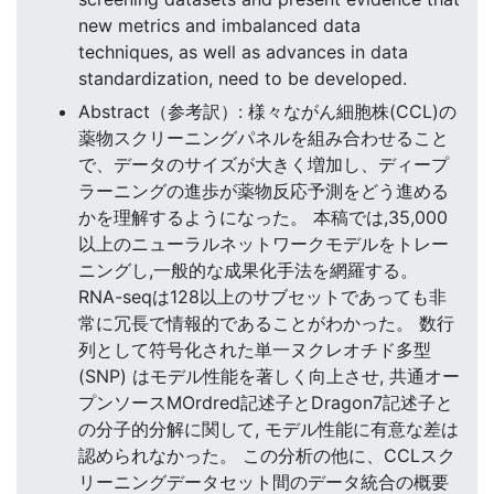
new metrics and imbalanced data
techniques, as well as advances in data
standardization, need to be developed.
Abstract（参考訳）: 様々ながん細胞株(CCL)の
薬物スクリーニングパネルを組み合わせること
で、データのサイズが大きく増加し、ディープ
ラーニングの進歩が薬物反応予測をどう進める
かを理解するようになった。 本稿では,35,000
以上のニューラルネットワークモデルをトレー
ニングし,一般的な成果化手法を網羅する。
RNA-seqは128以上のサブセットであっても非
常に冗長で情報的であることがわかった。 数行
列として符号化された単一ヌクレオチド多型
(SNP) はモデル性能を著しく向上させ, 共通オー
プンソースMOrdred記述子とDragon7記述子と
の分子的分解に関して, モデル性能に有意な差は
認められなかった。 この分析の他に、CCLスク
リーニングデータセット間のデータ統合の概要