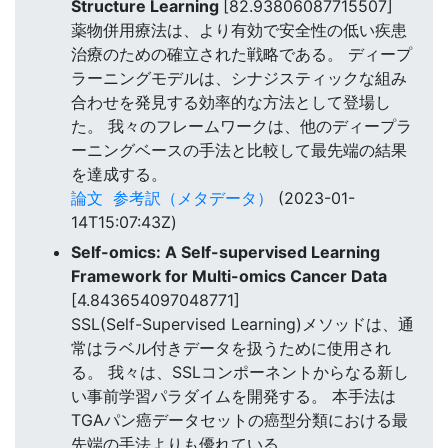
Structure Learning
[82.93806087715507]
薬物併用療法は、より有効で安全性の低い疾患
治療のための確立された戦略である。 ディープ
ラーニングモデルは、シナジスティックな組み
合わせを発見する効率的な方法として登場し
た。 我々のフレームワークは、他のディープラ
ーニングベースの手法と比較して最先端の結果
を達成する。
論文
参考訳（メタデータ）
(2023-01-
14T15:07:43Z)
Self-omics: A Self-supervised Learning
Framework for Multi-omics Cancer Data
[4.843654097048771]
SSL(Self-Supervised Learning)メソッドは、通
常はラベル付きデータを扱うために使用され
る。 我々は、SSLコンポーネントからなる新し
い事前学習パラダイムを開発する。 本手法は
TGAパン癌データセットの癌型分類における最
先端の手法よりも優れている。