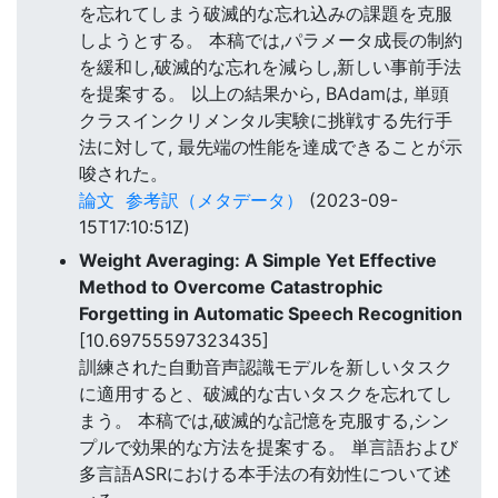
を忘れてしまう破滅的な忘れ込みの課題を克服
しようとする。 本稿では,パラメータ成長の制約
を緩和し,破滅的な忘れを減らし,新しい事前手法
を提案する。 以上の結果から, BAdamは, 単頭
クラスインクリメンタル実験に挑戦する先行手
法に対して, 最先端の性能を達成できることが示
唆された。
論文
参考訳（メタデータ）
(2023-09-
15T17:10:51Z)
Weight Averaging: A Simple Yet Effective
Method to Overcome Catastrophic
Forgetting in Automatic Speech Recognition
[10.69755597323435]
訓練された自動音声認識モデルを新しいタスク
に適用すると、破滅的な古いタスクを忘れてし
まう。 本稿では,破滅的な記憶を克服する,シン
プルで効果的な方法を提案する。 単言語および
多言語ASRにおける本手法の有効性について述