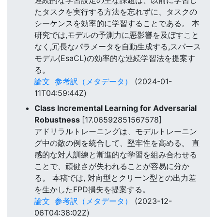
連続的な学習設定の主な課題は、以前に学習し
たタスクを実行する方法を忘れずに、タスクの
シーケンスを効率的に学習することである。 本
研究では,モデルの予測力に悪影響を及ぼすこと
なく,冗長なパラメータを自動生成する,スパース
モデル(EsaCL)の効率的な連続学習法を提案す
る。
論文
参考訳（メタデータ）
(2024-01-
11T04:59:44Z)
Class Incremental Learning for Adversarial
Robustness
[17.06592851567578]
アドリラルトレーニングは、モデルトレーニン
グ中の敵の例を統合して、堅牢性を高める。 直
感的な対人訓練と漸進的な学習を組み合わせる
ことで、頑健さが失われることが容易に分か
る。 本稿では, 対向型とクリーン型との出力差
を生かしたFPD損失を提案する。
論文
参考訳（メタデータ）
(2023-12-
06T04:38:02Z)