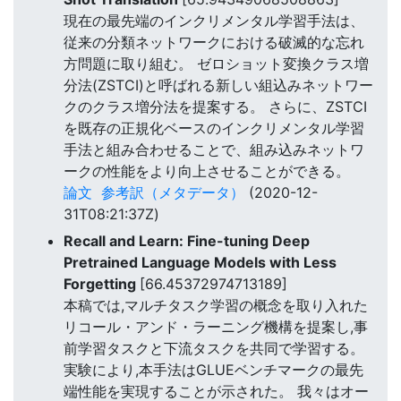
現在の最先端のインクリメンタル学習手法は、
従来の分類ネットワークにおける破滅的な忘れ
方問題に取り組む。 ゼロショット変換クラス増
分法(ZSTCI)と呼ばれる新しい組込みネットワー
クのクラス増分法を提案する。 さらに、ZSTCI
を既存の正規化ベースのインクリメンタル学習
手法と組み合わせることで、組み込みネットワ
ークの性能をより向上させることができる。
論文
参考訳（メタデータ）
(2020-12-
31T08:21:37Z)
Recall and Learn: Fine-tuning Deep
Pretrained Language Models with Less
Forgetting
[66.45372974713189]
本稿では,マルチタスク学習の概念を取り入れた
リコール・アンド・ラーニング機構を提案し,事
前学習タスクと下流タスクを共同で学習する。
実験により,本手法はGLUEベンチマークの最先
端性能を実現することが示された。 我々はオー