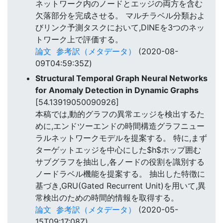
ネットワーク内のノードとエッジの両方を含む
欠落部分を完成させる。 マルチラベル分類およ
びリンク予測タスクにおいて,DINEを3つのネッ
トワーク上で評価する。
論文
参考訳（メタデータ）
(2020-08-
09T04:59:35Z)
Structural Temporal Graph Neural Networks
for Anomaly Detection in Dynamic Graphs
[54.13919050090926]
本稿では,動的グラフの異常エッジを検出するた
めに,エンドツーエンドの時間構造グラフニュー
ラルネットワークモデルを提案する。 特に,まず
ターゲットエッジを中心にした$h$ホップ囲む
サブグラフを抽出し,各ノードの役割を識別する
ノードラベル機能を提案する。 抽出した特徴に
基づき,GRU(Gated Recurrent Unit)を用いて,異
常検出のための時間的情報を取得する。
論文
参考訳（メタデータ）
(2020-05-
15T09:17:08Z)