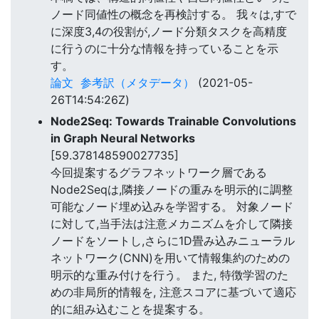
ノード同値性の概念を再検討する。 我々は,すで
に深度3,4の役割が,ノード分類タスクを高精度
に行うのに十分な情報を持っていることを示
す。
論文
参考訳（メタデータ）
(2021-05-
26T14:54:26Z)
Node2Seq: Towards Trainable Convolutions
in Graph Neural Networks
[59.378148590027735]
今回提案するグラフネットワーク層である
Node2Seqは,隣接ノードの重みを明示的に調整
可能なノード埋め込みを学習する。 対象ノード
に対して,当手法は注意メカニズムを介して隣接
ノードをソートし,さらに1D畳み込みニューラル
ネットワーク(CNN)を用いて情報集約のための
明示的な重み付けを行う。 また, 特徴学習のた
めの非局所的情報を, 注意スコアに基づいて適応
的に組み込むことを提案する。