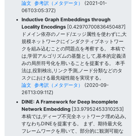
論文
参考訳（メタデータ）
(2021-01-
06T03:05:37Z)
Inductive Graph Embeddings through
Locality Encodings
[0.42970700836450487]
ドメイン依存のノード/エッジ属性を使わずに,大
規模ネットワークにインダクティブネットワー
クを組み込むことの問題点を考察する。 本稿で
は,学習アルゴリズムの基盤として,基本的定義済
みの局所符号化を用いることを提案する。 本手
法は,役割検出,リンク予測,ノード分類などのタ
スクにおける最先端性能を実現する。
論文
参考訳（メタデータ）
(2020-09-
26T13:09:11Z)
DINE: A Framework for Deep Incomplete
Network Embedding
[33.97952453310253]
本稿では,ディープ不完全ネットワーク埋め込み,
すなわちDINEを提案する。 まず、期待最大化
フレームワークを用いて、部分的に観測可能な