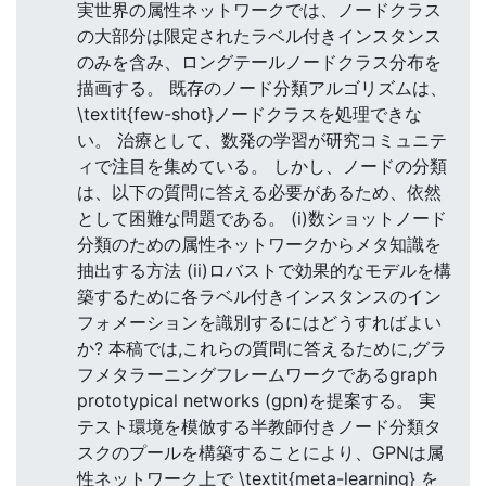
実世界の属性ネットワークでは、ノードクラス
の大部分は限定されたラベル付きインスタンス
のみを含み、ロングテールノードクラス分布を
描画する。 既存のノード分類アルゴリズムは、
\textit{few-shot}ノードクラスを処理できな
い。 治療として、数発の学習が研究コミュニテ
ィで注目を集めている。 しかし、ノードの分類
は、以下の質問に答える必要があるため、依然
として困難な問題である。 (i)数ショットノード
分類のための属性ネットワークからメタ知識を
抽出する方法 (ii)ロバストで効果的なモデルを構
築するために各ラベル付きインスタンスのイン
フォメーションを識別するにはどうすればよい
か? 本稿では,これらの質問に答えるために,グラ
フメタラーニングフレームワークであるgraph
prototypical networks (gpn)を提案する。 実
テスト環境を模倣する半教師付きノード分類タ
スクのプールを構築することにより、GPNは属
性ネットワーク上で \textit{meta-learning} を