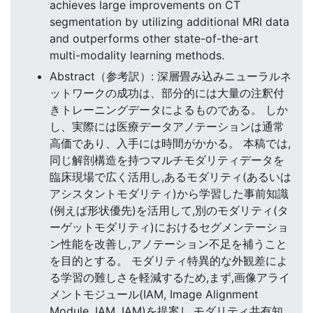
achieves large improvements on CT
segmentation by utilizing additional MRI data
and outperforms other state-of-the-art
multi-modality learning methods.
Abstract（参考訳）: 深層畳み込みニューラルネ
ットワークの成功は、部分的には大量の注釈付
きトレーニングデータによるものである。 しか
し、実際には医療データアノテーションは通常
高価であり、入手には時間がかかる。 本稿では,
同じ解剖構造を持つマルチモダリティデータを
臨床現場で広く活用し,あるモダリティ(あるいは
アシスタントモダリティ)から学習した事前知識
(例えば形状優先)を活用して,別のモダリティ(タ
ーゲットモダリティ)におけるセグメンテーショ
ン性能を改善し,アノテーション不足を補うこと
を目的とする。 モダリティ特異的な外観差によ
る学習の難しさを軽減するため,まず,画像アライ
メントモジュール(IAM, Image Alignment
Module, IAM, IAM)を提案し,モダリティ共有知