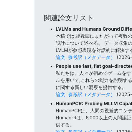
関連論文リスト
LVLMs and Humans Ground Differ
本稿では,複数回にまたがって複数
設計について述べる。 データ収集
LVLMが参照表現を対話的に解決す
論文
参考訳（メタデータ）
(2026-
People use fast, flat goal-direc
私たちは、人々が初めてゲームをす
ルを用いて,これらの能力を説明す
に関する新しい洞察を提供する。
論文
参考訳（メタデータ）
(2025-
HumanPCR: Probing MLLM Capabi
HumanPCRは、人間の視覚的コンテ
Human-Rは、6,000以上の人
供する。
論文
参考訳（メタデータ）
(2025-