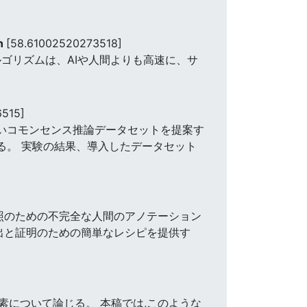
gn
[58.61002520273518]
ゴリズムは、AIや人間よりも高速に、サ
6515]
しいコモンセンス推論データセットを提案す
る。 実験の結果、導入したデータセット
照のための不完全な人間のアノテーション
出と証明のための簡単なレシピを提供す
について論じる。 本稿では,このような