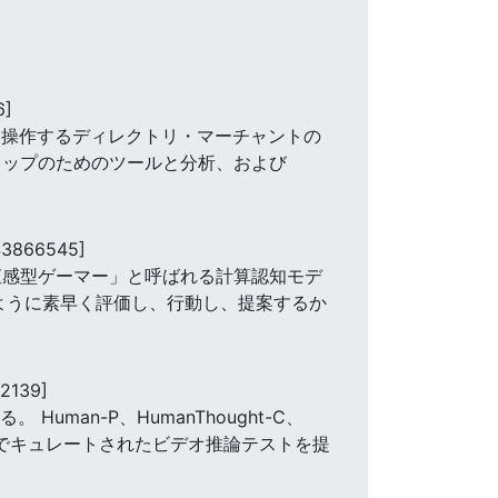
6]
に操作するディレクトリ・マーチャントの
ラップのためのツールと分析、および
43866545]
直感型ゲーマー」と呼ばれる計算認知モデ
ように素早く評価し、行動し、提案するか
2139]
man-P、HumanThought-C、
、手動でキュレートされたビデオ推論テストを提