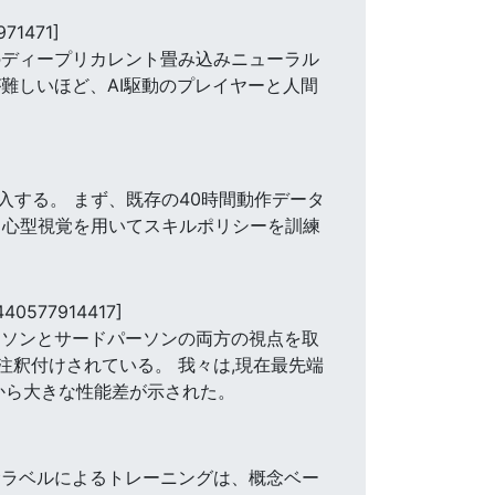
971471]
のディープリカレント畳み込みニューラル
難しいほど、AI駆動のプレイヤーと人間
する。 まず、既存の40時間動作データ
中心型視覚を用いてスキルポリシーを訓練
440577914417]
パーソンとサードパーソンの両方の視点を取
注釈付けされている。 我々は,現在最先端
から大きな性能差が示された。
念ラベルによるトレーニングは、概念ベー