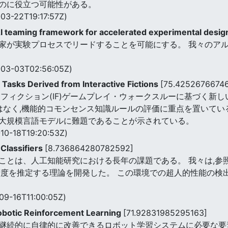
のに役立つ可能性がある。
03-22T19:17:57Z)
 teaming framework for accelerated experimental desi
家が実験プロセスでリードすることを可能にする。 我々のアル
03-03T02:56:05Z)
sks Derived from Interactive Fictions
[75.4252676674
フィクション(IF)ゲームプレイ・ウォークスルーに基づく新
ではなく,機能的コモンセンス知識ルールの評価に重点を置いてい
大規模言語モデルに難題であることが示されている。
10-18T19:20:53Z)
Classifiers
[8.736864280782592]
ことは、人工知能研究における長年の課題である。 我々は,参
精度を推定する理論を開発した。 この環境での超人的性能の検
09-16T11:00:05Z)
obotic Reinforcement Learning
[71.92831985295163]
継続的に自律的に改善できるロボット学習システムに必要な要素