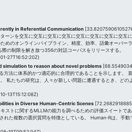
ently in Referential Communication
[33.8207590610527
のターンを交互に交互に交互に交互に交互に交互に交互に交互
のためのオンラインパイプライン、精度、効率、語彙オーバー
る際の制限を解き放つ356の対話コーパスをリリースする。
01-27T16:52:20Z)
ted simulation to reason about novel problems
[68.554903
る方法に体系的かつ適応的に合理的であることを示します。 
る。 私たちの研究は、人々が新しい問題に遭遇するとき、どの
10-13T15:12:08Z)
lities in Diverse Human-Centric Scenes
[72.2682918885
キストに関するMLLMの能力を調べるための評価スイートである。 Hu
間認証された複数の選択質問を特徴としている。 Human-Rは
08-19T09:52:04Z)