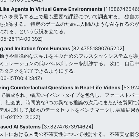
ike Agents in Virtual Game Environments
[1.1586742546
なAIを実装する上で最も重要な課題について調査する。 独自
を提案する。 特定のゲームのために人間のようなAIを作るのが
になる、という仮説を立てる。
05-26T14:00:39Z)
 and Imitation from Humans
[82.47551890765202]
動きや自律的なスキルを学ぶためのフルスタックシステムを導入
ミュレーションの低レベルポリシーを訓練する。 次に、自己
るタスクを完了できるようにする。
06-15T00:41:34Z)
ng Counterfactual Questions In Real-Life Videos
[53.92
きビデオで構成され、幅広いイベントタイプを包含し、ファースト
的、社会的、時間的な3つの異なる推論の次元にまたがる質問で
デルに対して,我々のデータセットをベンチマークし,実験結果
11-02T22:17:03Z)
Based AI Systems
[37.82747673914624]
キストにおける人間の不確実性について検討する。 不確実な概