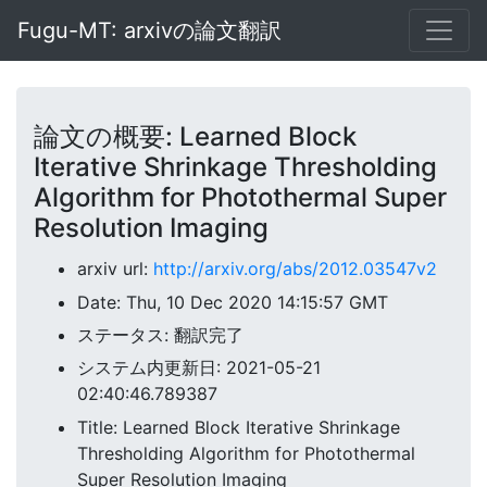
Fugu-MT: arxivの論文翻訳
論文の概要: Learned Block
Iterative Shrinkage Thresholding
Algorithm for Photothermal Super
Resolution Imaging
arxiv url:
http://arxiv.org/abs/2012.03547v2
Date: Thu, 10 Dec 2020 14:15:57 GMT
ステータス: 翻訳完了
システム内更新日: 2021-05-21
02:40:46.789387
Title: Learned Block Iterative Shrinkage
Thresholding Algorithm for Photothermal
Super Resolution Imaging