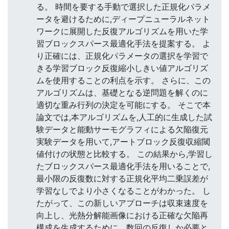
る。 時間を要する手動で選択した正規化パラメ
ータを避けるために,ディープニューラルネット
ワークに展開した反復アルゴリズムを用いた学
習ブロックスパース最適化手法を提案する。 よ
り正確には、正規化パラメータの選択を学習で
きる学習ブロック反復縮小しきい値アルゴリズ
ムを使用することの利点を示す。 さらに、この
アルゴリズムは、基礎となる逆問題を解くのに
適切な重み行列の決定を可能にする。 そこで本
論文では,本アルゴリズムを,人工的に生成した試
験データと能動サーモグラフィによる欠陥復元
実験データを用いて,アートブロック反復収縮閾
値付けの状態と比較する。 この結果から,学習し
たブロックスパース最適化手法を用いることで,
最小限の反復数に対する正規化平均二乗誤差が
学習なしでより小さくなることがわかった。 し
たがって、この新しいアプローチは収束速度を
向上し、光熱分解能画像における正確な欠陥再
構成を生成するために、数回の反復しか必要と