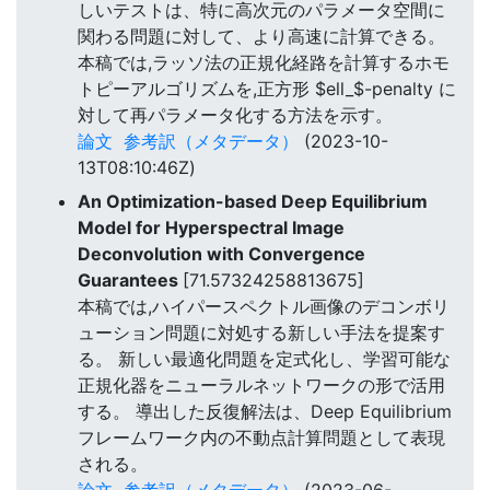
しいテストは、特に高次元のパラメータ空間に
関わる問題に対して、より高速に計算できる。
本稿では,ラッソ法の正規化経路を計算するホモ
トピーアルゴリズムを,正方形 $ell_$-penalty に
対して再パラメータ化する方法を示す。
論文
参考訳（メタデータ）
(2023-10-
13T08:10:46Z)
An Optimization-based Deep Equilibrium
Model for Hyperspectral Image
Deconvolution with Convergence
Guarantees
[71.57324258813675]
本稿では,ハイパースペクトル画像のデコンボリ
ューション問題に対処する新しい手法を提案す
る。 新しい最適化問題を定式化し、学習可能な
正規化器をニューラルネットワークの形で活用
する。 導出した反復解法は、Deep Equilibrium
フレームワーク内の不動点計算問題として表現
される。
論文
参考訳（メタデータ）
(2023-06-