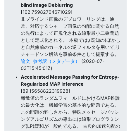
blind Image Deblurring
[102.75982704671029]
非ブラインド画像のデブロワーリングは、通
常、対応するシャープ画像の勾配に関する自然
の先行によって正規化される線形最小二乗問題
として定式化される。 本稿では,(既知の)ぼかし
と自然像前のカーネルの逆フィルタを用いて,リ
チャードソン解法を事前条件として提案する。
論文
参考訳（メタデータ）
(2020-07-
03T15:45:01Z)
Accelerated Message Passing for Entropy-
Regularized MAP Inference
[89.15658822319928]
離散値のランダムフィールドにおけるMAP推論
の最大化は、機械学習の基本的な問題である。
この問題の難しさから、特殊メッセージパッシ
ングアルゴリズムの導出には線形プログラミン
グ(LP)緩和が一般的である。 古典的加速勾配の