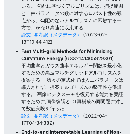
いる。 勾配に基づくアルゴリズムは、捕捉範囲
と自由パラメータの数に対するロバスト性の観
点から、勾配のないアルゴリズムに匹敵する一
方で、かなり高速に収束する。
論文
参考訳（メタデータ）
(2023-02-
13T10:44:41Z)
Fast Multi-grid Methods for Minimizing
Curvature Energy
[6.882141405929301]
平均曲率とガウス曲率エネルギー関数を最小化
するための高速マルチグリッドアルゴリズムを
提案する。 我々の定式化では人工パラメータは
導入されず、提案アルゴリズムの堅牢性を保証
する。 画像のテクスチャを復元する能力を実証
するために,画像復調とCT再構成の両問題に対し
て数値実験を行った。
論文
参考訳（メタデータ）
(2022-04-
17T04:34:38Z)
End-to-end Interpretable Learning of Non-