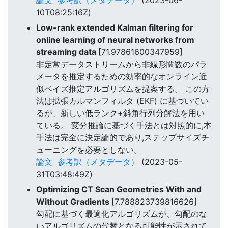
10T08:25:16Z)
Low-rank extended Kalman filtering for
online learning of neural networks from
streaming data
[71.97861600347959]
非定常データストリームから非線形関数のパラ
メータを推定するための効率的なオンライン近
似ベイズ推定アルゴリズムを提案する。 この方
法は拡張カルマンフィルタ (EKF) に基づいてい
るが、新しい低ランク+斜角行列分解法を用い
ている。 変分推論に基づく手法とは対照的に,本
手法は完全に決定論的であり,ステップサイズチ
ューニングを必要としない。
論文
参考訳（メタデータ）
(2023-05-
31T03:48:49Z)
Optimizing CT Scan Geometries With and
Without Gradients
[7.788823739816626]
勾配に基づく最適化アルゴリズムが、勾配のな
いアルゴリズムの代替となる可能性が示されて