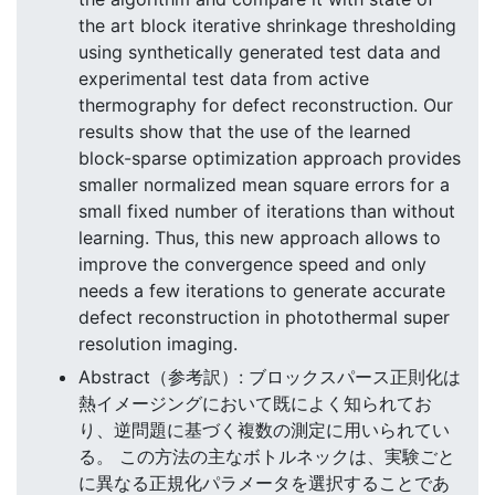
the art block iterative shrinkage thresholding
using synthetically generated test data and
experimental test data from active
thermography for defect reconstruction. Our
results show that the use of the learned
block-sparse optimization approach provides
smaller normalized mean square errors for a
small fixed number of iterations than without
learning. Thus, this new approach allows to
improve the convergence speed and only
needs a few iterations to generate accurate
defect reconstruction in photothermal super
resolution imaging.
Abstract（参考訳）: ブロックスパース正則化は
熱イメージングにおいて既によく知られてお
り、逆問題に基づく複数の測定に用いられてい
る。 この方法の主なボトルネックは、実験ごと
に異なる正規化パラメータを選択することであ