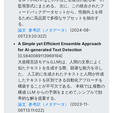
監視形式にまとめる。 次に、この統合されたフ
ィードバックデータセットから、性能向上を得
るために高品質で多様なサブセットを抽出す
る。
論文
参考訳（メタデータ）
(2024-08-
05T23:20:32Z)
A Simple yet Efficient Ensemble Approach
for AI-generated Text Detection
[0.5840089113969194]
大規模言語モデル(LLM)は、人間の文章によく
似たテキストを生成する際、顕著な能力を示し
た。 人工的に生成されたテキストと人間が作成
したテキストを区別できる自動化アプローチを
構築することが不可欠である。 本稿では,複数の
構成 LLM からの予測をまとめて,シンプルで効
率的な解を提案する。
論文
参考訳（メタデータ）
(2023-11-
06T13:11:02Z)