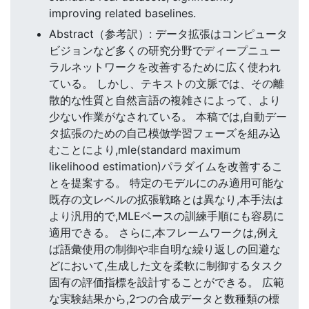
improving related baselines.
Abstract（参考訳）: データ拡張はコンピュータ
ビジョンなど多くの研究分野でディープニュー
ラルネットワークを改善するために広く使われ
ている。 しかし、テキストの文脈では、その離
散的な性質と自然言語の複雑さによって、より
少ない作業がなされている。 本稿では,自動デー
タ拡張のための自己模倣学習フェーズを組み込
むことにより,mle(standard maximum
likelihood estimation)パラダイムを改善するこ
とを提案する。 特定のモデルにのみ適用可能な
既存の文レベルの拡張戦略とは異なり,本手法は
より汎用的で,MLEベースの訓練手順にも容易に
適用できる。 さらに,本フレームワークは,例え
ば語彙使用の制御や非自明な繰り返しの回避な
どにおいて,生成した文を柔軟に制御するタスク
固有の評価指標を設計することができる。 広範
な実験結果から,2つの合成データと数種類の標