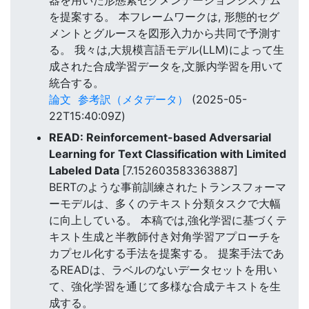
器を用いた形態素セグメンテーションシステム
を提案する。 本フレームワークは, 形態的セグ
メントとグルースを図形入力から共同で予測す
る。 我々は,大規模言語モデル(LLM)によって生
成された合成学習データを,文脈内学習を用いて
統合する。
論文
参考訳（メタデータ）
(2025-05-
22T15:40:09Z)
READ: Reinforcement-based Adversarial
Learning for Text Classification with Limited
Labeled Data
[7.152603583363887]
BERTのような事前訓練されたトランスフォーマ
ーモデルは、多くのテキスト分類タスクで大幅
に向上している。 本稿では,強化学習に基づくテ
キスト生成と半教師付き対角学習アプローチを
カプセル化する手法を提案する。 提案手法であ
るREADは、ラベルのないデータセットを用い
て、強化学習を通じて多様な合成テキストを生
成する。