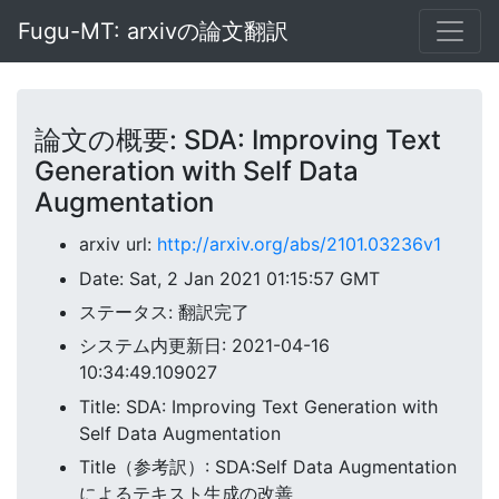
Fugu-MT: arxivの論文翻訳
論文の概要: SDA: Improving Text
Generation with Self Data
Augmentation
arxiv url:
http://arxiv.org/abs/2101.03236v1
Date: Sat, 2 Jan 2021 01:15:57 GMT
ステータス: 翻訳完了
システム内更新日: 2021-04-16
10:34:49.109027
Title: SDA: Improving Text Generation with
Self Data Augmentation
Title（参考訳）: SDA:Self Data Augmentation
によるテキスト生成の改善