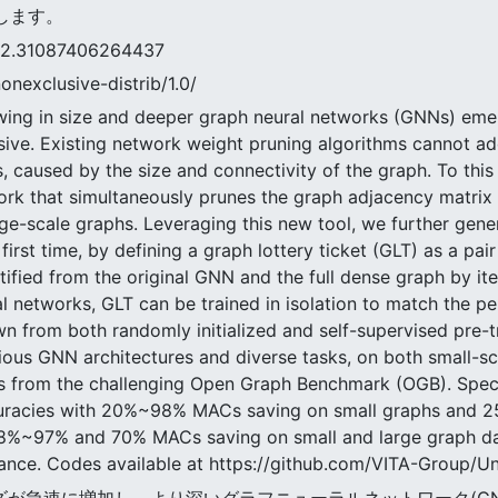
します。
1087406264437
nonexclusive-distrib/1.0/
wing in size and deeper graph neural networks (GNNs) emerg
ve. Existing network weight pruning algorithms cannot a
caused by the size and connectivity of the graph. To this e
k that simultaneously prunes the graph adjacency matrix a
e-scale graphs. Leveraging this new tool, we further gener
first time, by defining a graph lottery ticket (GLT) as a pa
tified from the original GNN and the full dense graph by ite
l networks, GLT can be trained in isolation to match the per
n from both randomly initialized and self-supervised pre-
rious GNN architectures and diverse tasks, on both small-s
 from the challenging Open Graph Benchmark (OGB). Specific
uracies with 20%~98% MACs saving on small graphs and 
 48%~97% and 70% MACs saving on small and large graph dat
nce. Codes available at https://github.com/VITA-Group/U
のサイズが急速に増加し、より深いグラフニューラルネットワーク(