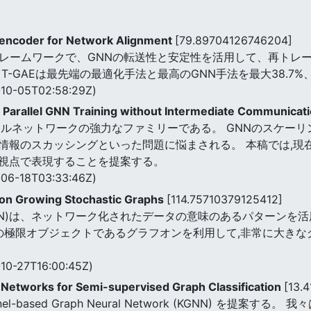
oencoder for Network Alignment
[79.89704126746204]
ダフレームワークで、GNNの転送性と安定性を活用して、再トレ
-GAEは最先端の最適化手法と最高のGNN手法を最大38.7%
10-05T02:58:29Z)
e Parallel GNN Training without Intermediate Communicat
ラルネットワークの強力なファミリーである。 GNNのスケー
報のスカッシングといった問題に悩まされる。 本稿では,現在
視点で表現することを提案する。
06-18T03:33:46Z)
 on Growing Stochastic Graphs
[114.75710379125412]
NN)は、ネットワーク化されたデータの意味のあるパターンを
列の極限オブジェクトであるグラフオンを利用して,非常に大きな
10-27T16:00:45Z)
Networks for Semi-supervised Graph Classification
[13.
based Graph Neural Network (KGNN) を提案す