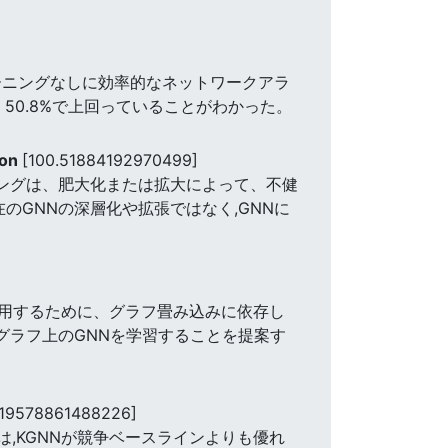
ーニングなしに効率的なネットワークアラ
、50.8%で上回っていることがわかった。
ion
[100.51884192970499]
リングは、肥大化または拡大によって、不健
のGNNの深層化や拡張ではなく,GNNに
活用するために、グラフ畳み込みに依存し
グラフ上のGNNを学習することを提案す
419578861488226]
る。 我々は,KGNNが競争ベースラインよりも優れ