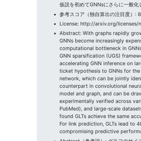
仮説を初めてGNNsにさらに一般化
参考スコア（独自算出の注目度）: 82.3
License: http://arxiv.org/licenses/
Abstract: With graphs rapidly gro
GNNs become increasingly expensi
computational bottleneck in GNNs, 
GNN sparsification (UGS) framewor
accelerating GNN inference on larg
ticket hypothesis to GNNs for the 
network, which can be jointly iden
counterpart in convolutional neura
model and graph, and can be draw
experimentally verified across va
PubMed), and large-scale datasets
found GLTs achieve the same acc
For link prediction, GLTs lead to
compromising predictive performa
Abstract（参考訳）: グラフ