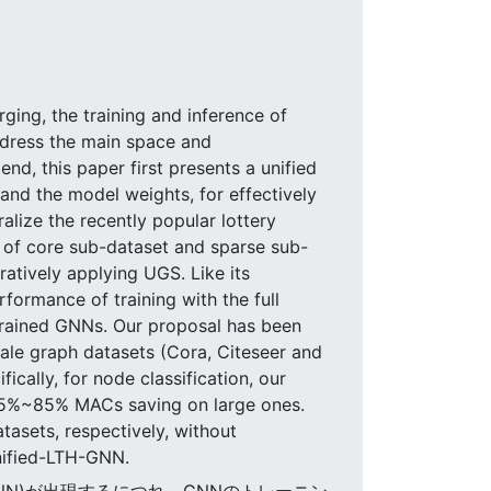
ing, the training and inference of
ddress the main space and
nd, this paper first presents a unified
nd the model weights, for effectively
alize the recently popular lottery
ir of core sub-dataset and sparse sub-
ratively applying UGS. Like its
formance of training with the full
trained GNNs. Our proposal has been
cale graph datasets (Cora, Citeseer and
ally, for node classification, our
25%~85% MACs saving on large ones.
asets, respectively, without
nified-LTH-GNN.
GNN)が出現するにつれ、GNNのトレーニン