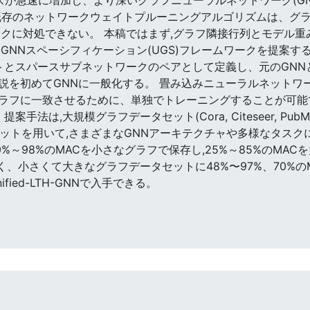
既存のネットワークウェイトプルーニングアルゴリズムは、グ
ックに対処できない。 本稿ではまず,グラフ隣接行列とモデル重
GNNスペーシフィケーション(UGS)フレームワークを提案す
ットとスパースサブネットワークのペアとして定義し、元のGN
説を初めてGNNに一般化する。 畳み込みニューラルネットワー
ラフに一致させるために、単独でトレーニングすることが可能
法は,大規模グラフデータセット(Cora, Citeseer, PubMe
データセットを用いて,さまざまなGNNアーキテクチャや多様なタ
0%～98%のMACを小さなグラフで保存し,25%～85%のMA
く、小さくて大きなグラフデータセットに48%〜97%、70%の
up/Unified-LTH-GNNで入手できる。