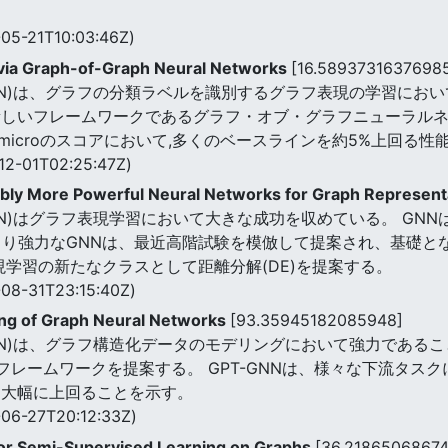
05-21T10:03:46Z)
 via Graph-of-Graph Neural Networks
[16.5893731637698
NN)は、グラフの分類ラベルを識別するグラフ表現の学習におい
しいフレームワークであるグラフ・オブ・グラフニューラルネット
oとF1-microのスコアにおいて,多くのベースラインを約5%上回る
12-01T02:25:47Z)
ably More Powerful Neural Networks for Graph Represent
N)はグラフ表現学習において大きな成功を収めている。 GN
より強力なGNNは、最近高階試験を模倣して提案され、基礎と
現学習の新たなクラスとして距離分解(DE)を提案する。
08-31T23:15:40Z)
ng of Graph Neural Networks
[93.35945182085948]
NN)は、グラフ構造化データのモデリングにおいて強力であるこ
Nフレームワークを提案する。 GPT-GNNは、様々な下流タス
を大幅に上回ることを示す。
06-27T20:12:33Z)
or Semi-Supervised Learning on Graphs
[36.2186506867