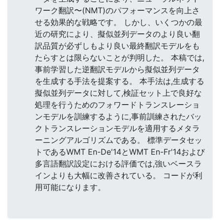
ワーク翻訳〜(NMT)のパフォーマンスを向上さ
せる効果的な戦略です。 しかし、いくつかの最
近の研究により、擬似並列データのより良い翻
訳品質が必ずしもより良い最終翻訳モデルをも
たらすとは限らないことが判明した。 本稿では,
事前学習した逆翻訳モデルから擬似並列データ
を生成する手法を提案する。 本手法は,生成する
擬似並列データに対して,検証セット上で良好な
処理を行うためのフォワードトランスレーショ
ンモデルを訓練するように,事前訓練されたバッ
クトランスレーションモデルを適用するメタラ
ーニングアルゴリズムである。 標準データセッ
トであるWMT En-De'14とWMT En-Fr'14および
多言語翻訳設定における評価では,強いベースラ
インよりも大幅に改善されている。 コードが利
用可能になります。