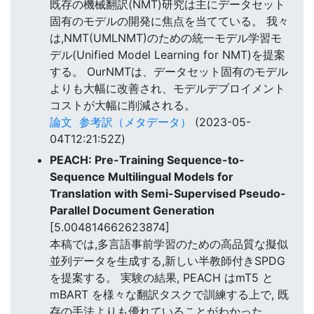
既存の機械翻訳(NMT)研究は主にデータセット
固有のモデルの開発に焦点を当てている。 我々
は,NMT(UMLNMT)のための統一モデル学習モ
デル(Unified Model Learning for NMT)を提案
する。 OurNMTは、データセット固有のモデル
よりも大幅に改善され、モデルデプロイメント
コストが大幅に削減される。
論文
参考訳（メタデータ）
(2023-05-
04T12:21:52Z)
PEACH: Pre-Training Sequence-to-
Sequence Multilingual Models for
Translation with Semi-Supervised Pseudo-
Parallel Document Generation
[5.004814662623874]
本稿では,多言語事前学習のための高品質な擬似
並列データを生成する,新しい半教師付きSPDG
を提案する。 実験の結果, PEACH はmT5 と
mBART を様々な翻訳タスクで訓練する上で, 既
存の手法よりも優れていることがわかった。