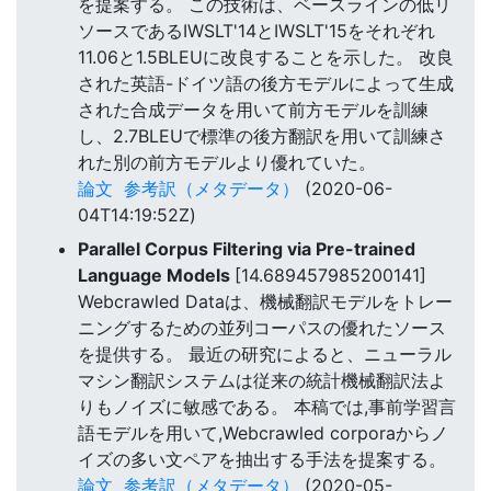
を提案する。 この技術は、ベースラインの低リ
ソースであるIWSLT'14とIWSLT'15をそれぞれ
11.06と1.5BLEUに改良することを示した。 改良
された英語-ドイツ語の後方モデルによって生成
された合成データを用いて前方モデルを訓練
し、2.7BLEUで標準の後方翻訳を用いて訓練さ
れた別の前方モデルより優れていた。
論文
参考訳（メタデータ）
(2020-06-
04T14:19:52Z)
Parallel Corpus Filtering via Pre-trained
Language Models
[14.689457985200141]
Webcrawled Dataは、機械翻訳モデルをトレー
ニングするための並列コーパスの優れたソース
を提供する。 最近の研究によると、ニューラル
マシン翻訳システムは従来の統計機械翻訳法よ
りもノイズに敏感である。 本稿では,事前学習言
語モデルを用いて,Webcrawled corporaからノ
イズの多い文ペアを抽出する手法を提案する。
論文
参考訳（メタデータ）
(2020-05-