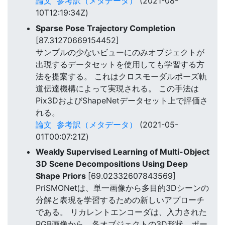
論文
参考訳（メタデータ）
(2021-08-
10T12:19:34Z)
Sparse Pose Trajectory Completion
[87.31270669154452]
サンプルの少ないビューにのみオブジェクトが
出現するデータセットを使用しても学習する方
法を提案する。 これはクロスモーダルポーズ軌
道伝達機構によって実現される。 この手法は
Pix3DおよびShapeNetデータセット上で評価さ
れる。
論文
参考訳（メタデータ）
(2021-05-
01T00:07:21Z)
Weakly Supervised Learning of Multi-Object
3D Scene Decompositions Using Deep
Shape Priors
[69.02332607843569]
PriSMONetは、単一画像から多目的3Dシーンの
分解と表現を学習するための新しいアプローチ
である。 リカレントエンコーダは、入力された
RGB画像から、各オブジェクトの3D形状、ポー