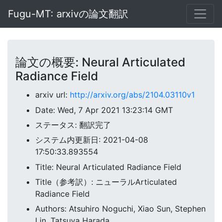
Fugu-MT: arxivの論文翻訳
論文の概要: Neural Articulated
Radiance Field
arxiv url:
http://arxiv.org/abs/2104.03110v1
Date: Wed, 7 Apr 2021 13:23:14 GMT
ステータス: 翻訳完了
システム内更新日: 2021-04-08
17:50:33.893554
Title: Neural Articulated Radiance Field
Title（参考訳）: ニューラルArticulated
Radiance Field
Authors: Atsuhiro Noguchi, Xiao Sun, Stephen
Lin, Tatsuya Harada