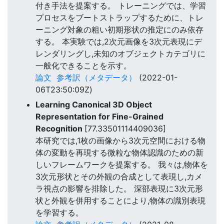
付き手法を提案する。 トレーニングでは、学習
プロセスをブートストラップするために、トレ
ーニング対象の粗い初期形状の推定にのみ依存
する。 本実験では,2次元画像を3次元表現にデ
レンダリングし,未知のオブジェクトカテゴリに
一般化できることを示す。
論文
参考訳（メタデータ）
(2022-01-
06T23:50:09Z)
Learning Canonical 3D Object
Representation for Fine-Grained
Recognition
[77.33501114409036]
本研究では,1枚の画像から3次元空間における物
体の変動を再現する微粒な物体認識のための新
しいフレームワークを提案する。 我々は,物体を
3次元形状とその外観の合成として表現し,カメ
ラ視点の影響を排除した。 深部表現に3次元形
状と外観を併用することにより,物体の識別表現
を学習する。