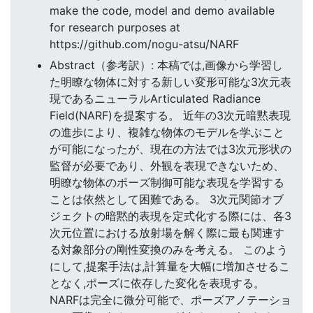
make the code, model and demo available
for research purposes at
https://github.com/nogu-atsu/NARF
Abstract（参考訳）: 本稿では,画像から学習し
た明瞭な物体に対する新しい変形可能な3次元表
現であるニューラルArticulated Radiance
Field(NARF)を提案する。 近年の3次元暗黙表現
の進歩により、複雑な物体のモデルを学ぶこと
が可能になったが、現在の方法では3次元形状の
監督が必要であり、外観を表現できないため、
明瞭な物体のポーズ制御可能な表現を学習する
ことは依然として困難である。 3次元関節オブ
ジェクトの暗黙的表現を定式化する際には、各3
次元位置における放射場を解く際に最も関連す
る対象部分の剛性変換のみを考える。 このよう
にして,提案手法は,計算量を大幅に増加させるこ
となく,ポーズに依存した変化を表現する。
NARFは完全に微分可能で、ポーズアノテーショ