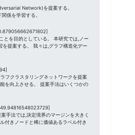
ersarial Network)を提案する。
ド関係を学習する。
0.879056662671802]
とを目的としている。 本研究では,ノー
習を提案する。 我々は,グラフ構造化デー
。
94]
いグラフクラスタリングネットワークを提案
性能を向上させる。 提案手法はいくつかの
[49.94816548023729]
提案手法では,決定境界のマージンを大きく
ベル付きノードと稀に価値あるラベル付き