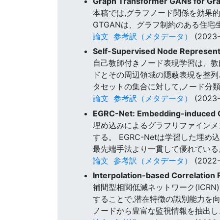
Graph Transformer GANs for Gr
本稿では,グラフノード関係を効果的に学習するた
GTGANは、グラフ制約のある住
論文
参考訳（メタデータ）
(2023-
Self-Supervised Node Represent
自己教師付きノード表現学習は、教
ドとその周辺領域の隠蔽表現を整列さ
タセットの集合に対して,ノード分
論文
参考訳（メタデータ）
(2023-
EGRC-Net: Embedding-induced G
埋め込みによるグラフリファインメン
する。 EGRC-Netは学習した
最先端手法より一貫して優れている
論文
参考訳（メタデータ）
(2022-
Interpolation-based Correlation
補間型相関低減ネットワーク(ICR
することで,潜在特徴の識別能力を
ノードから豊富な監視情報を抽出し