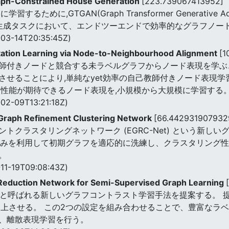
aph-Constrained House Generation
[223.739067413952]
めに,GTGAN(Graph Transformer Generative Adv
宅生成タスクにおいて、エンドツーエンドで効率的なグラフノー
03-14T20:35:45Z)
ation Learning via Node-to-Neighbourhood Alignment
[1
師付きノードと競合する未ラベルグラフからノード表現を学ぶこ
せることにより,単純なyet効率の自己教師付きノード表現学
類性能が期待できるノード表現を,小規模から大規模に学習する
02-09T13:21:18Z)
raph Refinement Clustering Network
[66.442931907932
トクラスタリングネットワーク (EGRC-Net) という新し
埋め込みを利用して初期グラフを適応的に洗練し、クラスタリング
。
11-19T09:08:43Z)
 Reduction Network for Semi-Supervised Graph Learning
N)と呼ばれる新しいグラフコントラスト学習手法を提案する。 
向上させる。 この2つの設定を組み合わせることで、豊富なラ
、離散表現学習を行う。