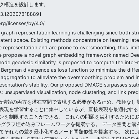
ク構造を設計します。
202078188891
rg/licenses/by/4.0/
graph representation learning is challenging since both str
latent space. Existing methods concentrate on learning late
ze representation and are prone to oversmoothing, thus lim
, we propose a novel graph embedding framework named Dee
e geodesic similarity is proposed to compute the inter-n
e Bergman divergence as loss function to minimize the dif
 aggregation to alleviate the oversmoothing problem and i
sentation's stability. Our proposed DMAGE surpasses state
 unsupervised visualization, node clustering, and link pred
情報と特徴情報の両方を潜在空間で表現する必要があるため、教師な
表現を学習することに集中しているが、直接表現を最適化する
することができる。 これらの問題を緩和するために,Deep Manifo
という新しいグラフ埋め込みフレームワークを提案する。 データ空間
てそれらの差を最小化するノード間類似性を提案する。 次に,
造を拡張して表現の安定性を向上させる。 提案するDMAGEは