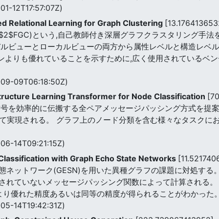
01-12T17:57:07Z)
 Relational Learning for Graph Clustering
[13.176413653
$2$FGC)という,自己教師付き深層グラフクラスタリング手
バルビューとローカルビューの両方から属性レベルと構造レベル
ラインよりも優れていることを示すために,広く使用されている
09-09T06:18:50Z)
ructure Learning Transformer for Node Classification
[7
信号を効率的に伝搬する全ペアメッセージパッシング方式を提案
子によって実現される。 グラフ上のノード分類を含む様々なタスク
06-14T09:21:15Z)
Classification with Graph Echo State Networks
[11.52174
ネットワーク(GESN)を用いた異種グラフの課題に対処する。
れていないメッセージパッシング関数によって計算される。 実
 より優れた精度あるいは同等の精度が得られることがわかった
05-14T19:42:31Z)