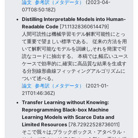
論文
参考訳（メタデータ）
(2023-04-
07T08:50:18Z)
Distilling Interpretable Models into Human-
Readable Code
[71.11328360614479]
人間可読性は機械学習モデル解釈可能性にとっ
て重要で望ましい標準である。 従来の方法を用
いて解釈可能なモデルを訓練し,それを簡潔で可
読なコードに抽出する。 本稿では,幅広いユース
ケースで効率的に,確実に高品質な結果を生成す
る分別線形曲線フィッティングアルゴリズムに
ついて述べる。
論文
参考訳（メタデータ）
(2021-01-
21T01:46:36Z)
Transfer Learning without Knowing:
Reprogramming Black-box Machine
Learning Models with Scarce Data and
Limited Resources
[78.72922528736011]
そこで我々は,ブラックボックス・アタベラル・