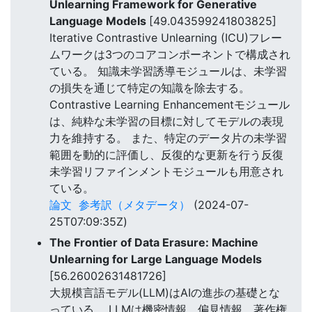
Unlearning Framework for Generative
Language Models
[49.043599241803825]
Iterative Contrastive Unlearning (ICU)フレー
ムワークは3つのコアコンポーネントで構成され
ている。 知識未学習誘導モジュールは、未学習
の損失を通じて特定の知識を除去する。
Contrastive Learning Enhancementモジュール
は、純粋な未学習の目標に対してモデルの表現
力を維持する。 また、特定のデータ片の未学習
範囲を動的に評価し、反復的な更新を行う反復
未学習リファインメントモジュールも用意され
ている。
論文
参考訳（メタデータ）
(2024-07-
25T07:09:35Z)
The Frontier of Data Erasure: Machine
Unlearning for Large Language Models
[56.26002631481726]
大規模言語モデル(LLM)はAIの進歩の基礎とな
っている。 LLMは機密情報、偏見情報、著作権