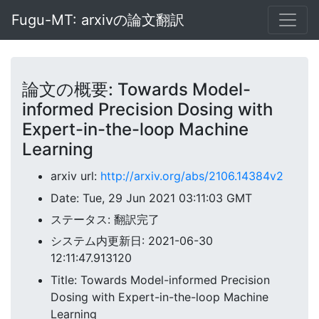
Fugu-MT: arxivの論文翻訳
論文の概要: Towards Model-
informed Precision Dosing with
Expert-in-the-loop Machine
Learning
arxiv url:
http://arxiv.org/abs/2106.14384v2
Date: Tue, 29 Jun 2021 03:11:03 GMT
ステータス: 翻訳完了
システム内更新日: 2021-06-30
12:11:47.913120
Title: Towards Model-informed Precision
Dosing with Expert-in-the-loop Machine
Learning