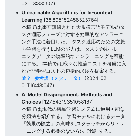
02T13:33:30Z)
Unlearnable Algorithms for In-context
Learning
[36.895152458323764]
本稿では,事前訓練された大規模言語モデルのタ
スク適応フェーズに対する効率的なアンラーニ
ング手法に着目した。 タスク適応のための文脈
内学習を行うLLMの能力は、タスク適応トレー
ニングデータの効率的なアンラーニングを可能
にする。 本稿では,様々な推論コストを考慮に入
れた非学習コストの包括的尺度を提案する。
論文
参考訳（メタデータ）
(2024-02-
01T16:43:04Z)
AI Model Disgorgement: Methods and
Choices
[127.54319351058167]
本稿では,現代の機械学習システムに適用可能な
分類法を紹介する。 学習モデルにおけるデータ
「効果の除去」の意味を,スクラッチからリトレ
ーニングする必要のない方法で検討する。