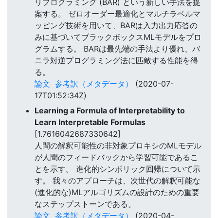
リプログラミング (BAR) という新しい手法を提
案する。 ゼロオーダー最適化とマルチラベルマ
ッピング技術を用いて、BARは入力出力応答の
みに基づいてブラックボックスMLモデルをプロ
グラムする。 BARは最先端の手法より優れ、バ
ニラ対逆プログラミング法に匹敵する性能を得
る。
論文
参考訳（メタデータ）
(2020-07-
17T01:52:34Z)
Learning a Formula of Interpretability to
Learn Interpretable Formulas
[1.7616042687330642]
人間の解釈可能性の非対象プロキシのMLモデル
が人間のフィードバックから学習可能であるこ
とを示す。 進化的シンボリック回帰について示
す。 我々のアプローチは、次世代の解釈可能な
(進化的な)MLアルゴリズムの設計のための重要
なステップストーンである。
論文
参考訳（メタデータ）
(2020-04-