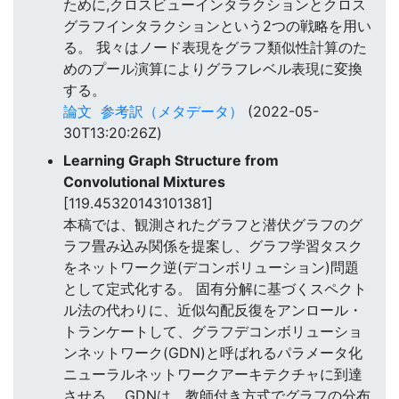
ために,クロスビューインタラクションとクロス
グラフインタラクションという2つの戦略を用い
る。 我々はノード表現をグラフ類似性計算のた
めのプール演算によりグラフレベル表現に変換
する。
論文
参考訳（メタデータ）
(2022-05-
30T13:20:26Z)
Learning Graph Structure from
Convolutional Mixtures
[119.45320143101381]
本稿では、観測されたグラフと潜伏グラフのグ
ラフ畳み込み関係を提案し、グラフ学習タスク
をネットワーク逆(デコンボリューション)問題
として定式化する。 固有分解に基づくスペクト
ル法の代わりに、近似勾配反復をアンロール・
トランケートして、グラフデコンボリューショ
ンネットワーク(GDN)と呼ばれるパラメータ化
ニューラルネットワークアーキテクチャに到達
させる。 GDNは、教師付き方式でグラフの分布