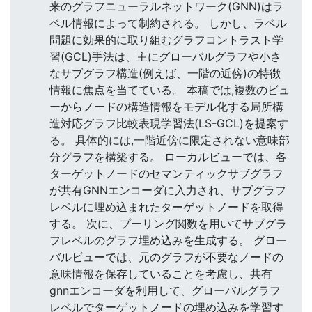
来のグラフニューラルネットワーク(GNN)はラ
ベル情報によって制約される。 しかし、ラベル
問題に効果的に取り組むグラフコントラスト学
習(GCL)手法は、主にグローバルグラフや小さ
なサブグラフ構造(例えば、一階の近傍)の特徴
情報に焦点を当てている。 本稿では,複数のビュ
ーからノードの構造情報をモデル化する局所構
造対応グラフ比較表現学習法(LS-GCL)を提案す
る。 具体的には,一階近傍に限定されない意味部
分グラフを構築する。 ローカルビューでは、各
ターゲットノードのセマンティックサブグラフ
が共有GNNエンコーダに入力され、サブグラフ
レベルに埋め込まれたターゲットノードを取得
する。 次に、プーリング関数を用いてサブグラ
フレベルのグラフ埋め込みを生成する。 グロー
バルビューでは、元のグラフが不要なノードの
意味情報を保存していることを考慮し、共有
gnnエンコーダを利用して、グローバルグラフ
レベルでターゲットノードの埋め込みを学習す